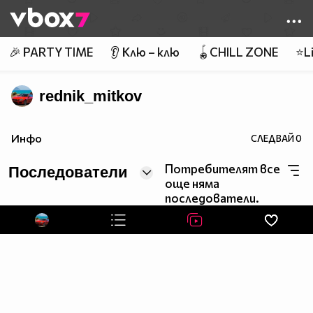
Member of
👾
🎉 PARTY TIME
👂 Клю – клю
🪀CHILL ZONE
⭐Li
rednik_mitkov
Инфо
СЛЕДВАЙ
0
Потребителят все
Последователи
още няма
последователи.