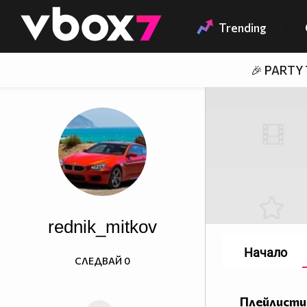
Member of
👾
Trending
🎉 PARTY
rednik_mitkov
Начало
СЛЕДВАЙ
0
Плейлисти