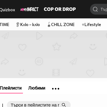
Quizbox
 TIME
👂 Клю – клю
🪀CHILL ZONE
⭐Lifestyle
Плейлисти
Любими
|