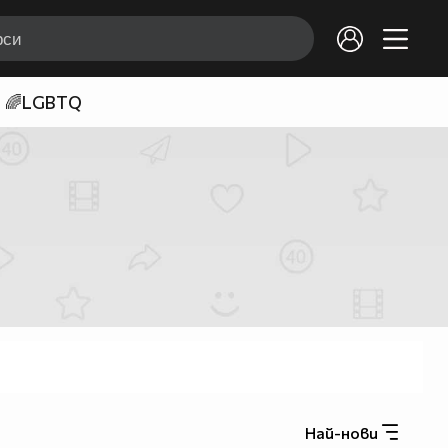
🌈LGBTQ
Най-нови