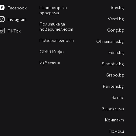
Партньорска
Abv.bg
Facebook
програма
Vesti.bg
Instagram
Политика за
поверителност
Gong.bg
TikTok
Поверителност
Оhnamama.bg
GDPR Инфо
Edna.bg
Известия
Sinoptik.bg
Grabo.bg
Pariteni.bg
За нас
За реклама
Контакт
Помощ