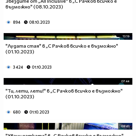
Звездите от „All Inclusive" в „С Рачков всичко е
възможно" (08.10.2023)
894
08.10.2023
13:19
"Лудата стая" в „С Рачков всичко е възможно"
(01.10.2023)
3 424
01.10.2023
07:44
"Ти, лети, лети!" в „С Рачков всичко е възможно"
(01.10.2023)
680
01.10.2023
09:43
"Хвани патката" в „С Рачков всичко е възможно"