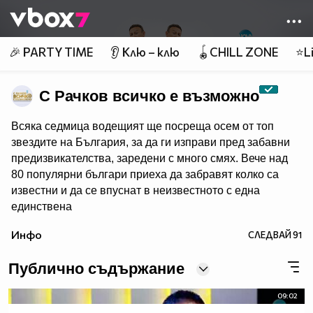
Member of
👾
🎉 PARTY TIME
👂 Клю – клю
🪀CHILL ZONE
⭐Li
С Рачков всичко е възможно
Всяка седмица водещият ще посреща осем от топ
звездите на България, за да ги изправи пред забавни
предизвикателства, заредени с много смях. Вече над
80 популярни българи приеха да забравят колко са
известни и да се впуснат в неизвестното с една
единствена
цел – да забавляват себе си и зрителите на NOVA.
Инфо
СЛЕДВАЙ
91
Гледайте "С Рачков всичко е възможно" - всяка събота
от 20:00 по NOVA!
Публично съдържание
09:02