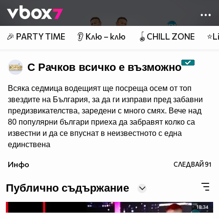
Member of
👾
🎉 PARTY TIME
👂 Клю – клю
🪀CHILL ZONE
⭐Li
С Рачков всичко е възможно
Всяка седмица водещият ще посреща осем от топ
звездите на България, за да ги изправи пред забавни
предизвикателства, заредени с много смях. Вече над
80 популярни българи приеха да забравят колко са
известни и да се впуснат в неизвестното с една
единствена
цел – да забавляват себе си и зрителите на NOVA.
Инфо
СЛЕДВАЙ
91
Гледайте "С Рачков всичко е възможно" - всяка събота
от 20:00 по NOVA!
Публично съдържание
18:34