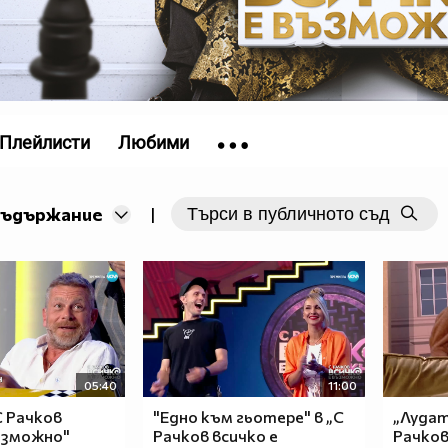
Плейлисти
Любими
съдържание
|
05:40
11:00
С Рачков
"Едно към гьотере" в „С
„Лудат
ъзможно"
Рачков всичко е
Рачков