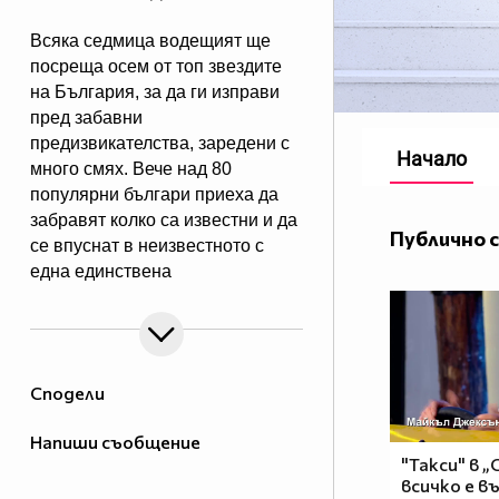
Всяка седмица водещият ще
посреща осем от топ звездите
на България, за да ги изправи
пред забавни
предизвикателства, заредени с
Начало
много смях. Вече над 80
популярни българи приеха да
забравят колко са известни и да
Публично 
се впуснат в неизвестното с
една единствена
цел – да забавляват себе си и
зрителите на NOVA. Гледайте "С
Рачков всичко е възможно" -
всяка събота от 20:00 по NOVA!
Сподели
Напиши съобщение
"Такси" в „
всичко е в