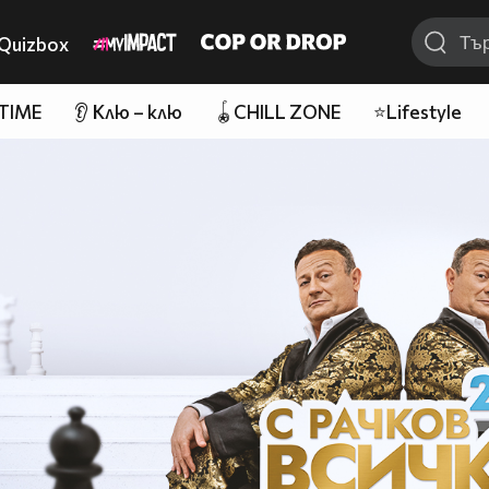
Quizbox
 TIME
👂 Клю – клю
🪀CHILL ZONE
⭐Lifestyle