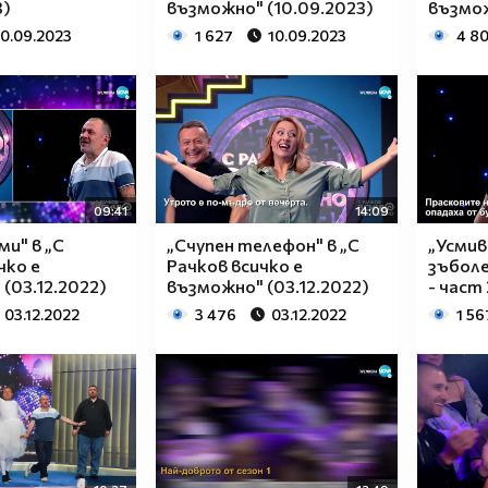
3)
възможно" (10.09.2023)
възмож
10.09.2023
1 627
10.09.2023
4 8
09:41
14:09
ми" в „С
„Счупен телефон" в „С
„Усмив
чко е
Рачков всичко е
зъболе
(03.12.2022)
възможно" (03.12.2022)
- част 
03.12.2022
3 476
03.12.2022
1 56