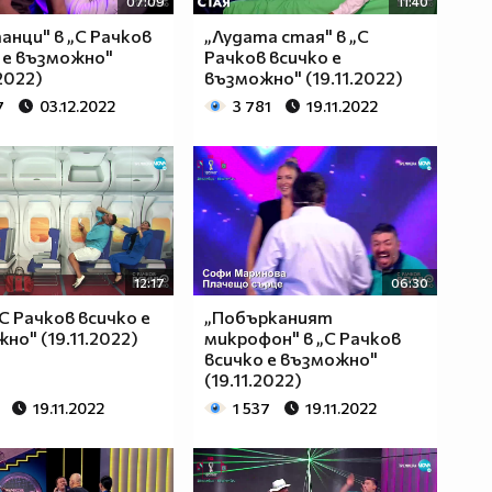
07:09
11:40
анци" в „С Рачков
„Лудата стая" в „С
 е възможно"
Рачков всичко е
2022)
възможно" (19.11.2022)
7
03.12.2022
3 781
19.11.2022
12:17
06:30
„С Рачков всичко е
„Побърканият
но" (19.11.2022)
микрофон" в „С Рачков
всичко е възможно"
(19.11.2022)
19.11.2022
1 537
19.11.2022