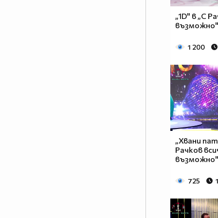
„1D" в „С Р
възможно" 
1 200
„Хвани пат
Рачков вси
възможно" 
725