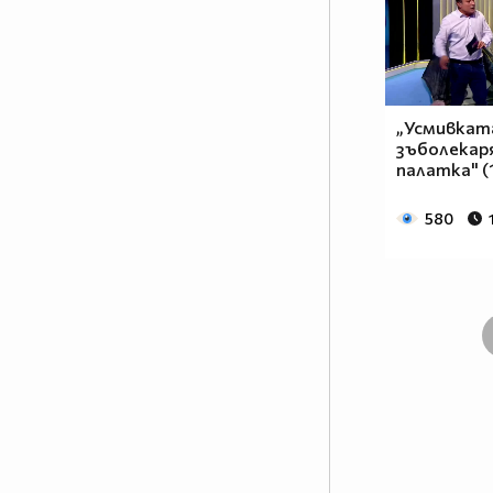
„Усмивкат
зъболекаря
палатка" (1
580