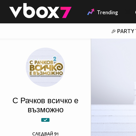
Member of
👾
Trending
🎉 PARTY
С Рачков всичко е
възможно
СЛЕДВАЙ
91