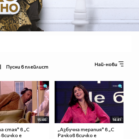
Най-нови
|
Пусни в плейлист
15:46
14:41
а стая" в „С
„Азбучна терапия" в „С
 всичко е
Рачков всичко е