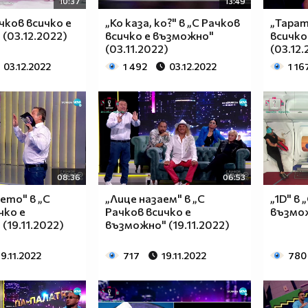
10:37
13:49
ачков всичко е
„Ко каза, ко?" в „С Рачков
„Тарат
(03.12.2022)
всичко е възможно"
всичко
(03.11.2022)
(03.12.
03.12.2022
1 492
03.12.2022
1 16
08:36
06:53
ето" в „С
„Лице назаем" в „С
„1D" в 
чко е
Рачков всичко е
възмож
(19.11.2022)
възможно" (19.11.2022)
19.11.2022
717
19.11.2022
780