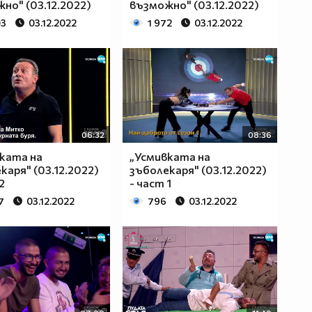
но" (03.12.2022)
възможно" (03.12.2022)
03
03.12.2022
1 972
03.12.2022
06:32
08:36
ката на
„Усмивката на
каря" (03.12.2022)
зъболекаря" (03.12.2022)
2
- част 1
7
03.12.2022
796
03.12.2022