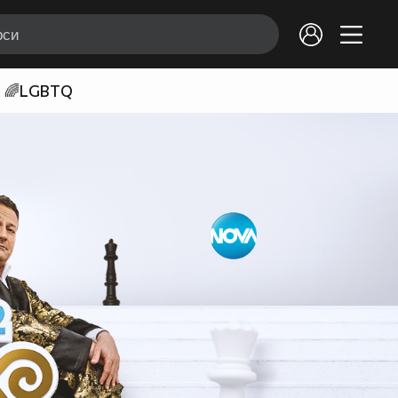
🌈LGBTQ