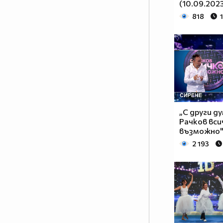
(10.09.202
818
„С други ду
Рачков вси
възможно" 
2 193