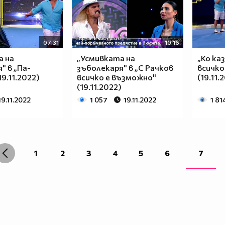
07:31
10:16
а на
„Усмивката на
„Ко каз
" в „Па-
зъболекаря" в „С Рачков
всичко
9.11.2022)
всичко е възможно"
(19.11.
(19.11.2022)
19.11.2022
1 057
19.11.2022
1 81
1
2
3
4
5
6
7