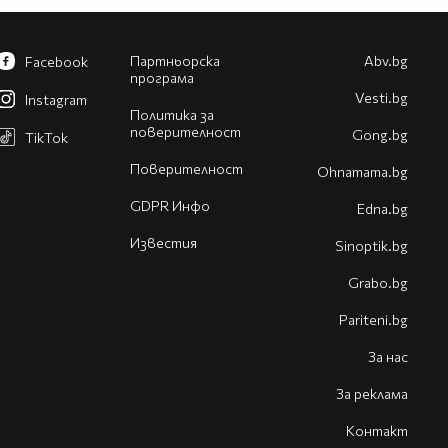
Партньорска
Abv.bg
Facebook
програма
Vesti.bg
Instagram
Политика за
поверителност
Gong.bg
TikTok
Поверителност
Оhnamama.bg
GDPR Инфо
Edna.bg
Известия
Sinoptik.bg
Grabo.bg
Pariteni.bg
За нас
За реклама
Контакт