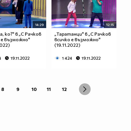
14:29
12:15
а, ко?" в „С Рачков
„Таратанци" в „С Рачков
 е възможно"
всичко е възможно"
2022)
(19.11.2022)
4
19.11.2022
1 424
19.11.2022
8
9
10
11
12