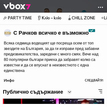
Member of
👾
🎉 PARTY TIME
👂 Клю – клю
🪀CHILL ZONE
⭐Li
С Рачков всичко е възможно
Всяка седмица водещият ще посреща осем от топ
звездите на България, за да ги изправи пред забавни
предизвикателства, заредени с много смях. Вече над
80 популярни българи приеха да забравят колко са
известни и да се впуснат в неизвестното с една
единствена
цел – да забавляват себе си и зрителите на NOVA.
Инфо
СЛЕДВАЙ
91
Гледайте "С Рачков всичко е възможно" - всяка събота
от 20:00 по NOVA!
Публично съдържание
18:34