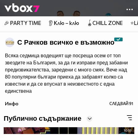
Member of
👾
🎉 PARTY TIME
👂 Клю – клю
🪀CHILL ZONE
⭐Li
С Рачков всичко е възможно
Всяка седмица водещият ще посреща осем от топ
звездите на България, за да ги изправи пред забавни
предизвикателства, заредени с много смях. Вече над
80 популярни българи приеха да забравят колко са
известни и да се впуснат в неизвестното с една
единствена
цел – да забавляват себе си и зрителите на NOVA.
Инфо
СЛЕДВАЙ
91
Гледайте "С Рачков всичко е възможно" - всяка събота
от 20:00 по NOVA!
Публично съдържание
10:53