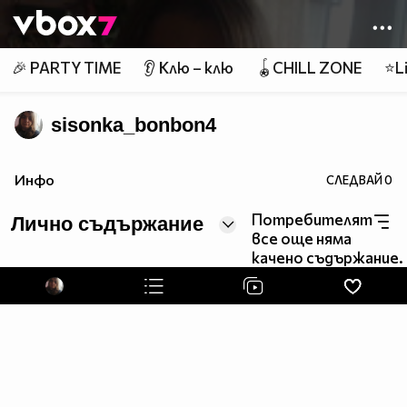
Member of
👾
🎉 PARTY TIME
👂 Клю – клю
🪀CHILL ZONE
⭐Li
sisonka_bonbon4
Инфо
СЛЕДВАЙ
0
Потребителят
Лично съдържание
все още няма
качено съдържание.