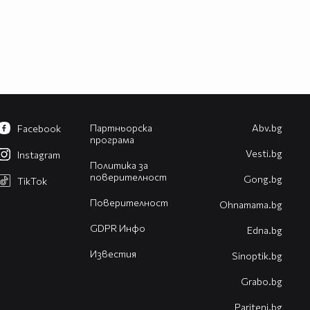
Партньорска
Abv.bg
Facebook
програма
Vesti.bg
Instagram
Политика за
поверителност
Gong.bg
TikTok
Поверителност
Оhnamama.bg
GDPR Инфо
Edna.bg
Известия
Sinoptik.bg
Grabo.bg
Pariteni.bg