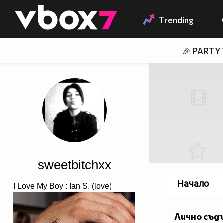
Member of
👾
Trending
🎉 PARTY
sweetbitchxx
Начало
I Love My Boy : Ian S. (love)
Лично съд