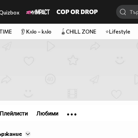
Quizbox
 TIME
👂 Клю – клю
🪀CHILL ZONE
⭐Lifestyle
Плейлисти
Любими
ържание