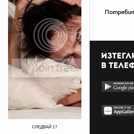
Потребит
border="0" alt="ian somerhalder
СЛЕДВАЙ
17
photo: Ian Somerhalder for Butch