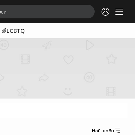
🌈LGBTQ
Най-нови