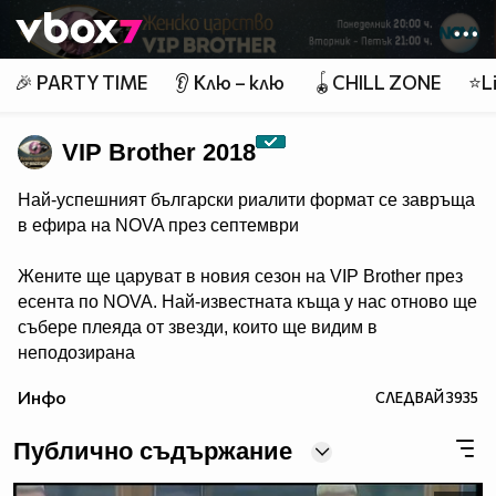
Member of
👾
🎉 PARTY TIME
👂 Клю – клю
🪀CHILL ZONE
⭐Li
VIP Brother 2018
Най-успешният български риалити формат се завръща
в ефира на NOVA през септември
Жените ще царуват в новия сезон на VIP Brother през
есента по NOVA. Най-известната къща у нас отново ще
събере плеяда от звезди, които ще видим в
неподозирана
светлина. Шоуто, което постави основите на риалити
Инфо
СЛЕДВАЙ
3935
телевизията в България, се завръща в ефира през
есента, а темата "Женско царство“ обещава да даде
Публично съдържание
цялата власт, но и цялата отговорност в ръцете на
дамите.