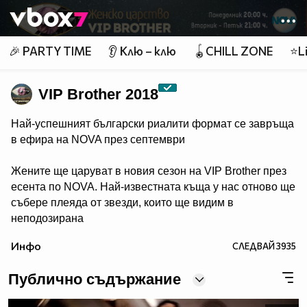
Member of
👾
🎉 PARTY TIME
👂 Клю – клю
🪀CHILL ZONE
⭐Li
VIP Brother 2018
Най-успешният български риалити формат се завръща
в ефира на NOVA през септември
Жените ще царуват в новия сезон на VIP Brother през
есента по NOVA. Най-известната къща у нас отново ще
събере плеяда от звезди, които ще видим в
неподозирана
светлина. Шоуто, което постави основите на риалити
Инфо
СЛЕДВАЙ
3935
телевизията в България, се завръща в ефира през
есента, а темата "Женско царство“ обещава да даде
Публично съдържание
цялата власт, но и цялата отговорност в ръцете на
дамите.