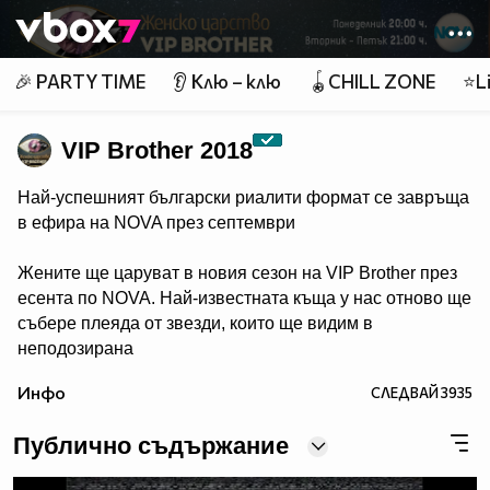
Member of
👾
🎉 PARTY TIME
👂 Клю – клю
🪀CHILL ZONE
⭐Li
VIP Brother 2018
Най-успешният български риалити формат се завръща
в ефира на NOVA през септември
Жените ще царуват в новия сезон на VIP Brother през
есента по NOVA. Най-известната къща у нас отново ще
събере плеяда от звезди, които ще видим в
неподозирана
светлина. Шоуто, което постави основите на риалити
Инфо
СЛЕДВАЙ
3935
телевизията в България, се завръща в ефира през
есента, а темата "Женско царство“ обещава да даде
Публично съдържание
цялата власт, но и цялата отговорност в ръцете на
дамите.