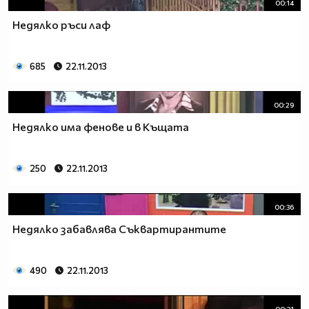
00:14
Недялко ръси лаф
685
22.11.2013
00:29
Недялко има фенове и в Къщата
250
22.11.2013
00:36
Недялко забавлява Съквартирантите
490
22.11.2013
00:21