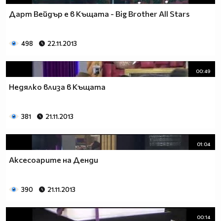
Дарт Вейдър е в Къщатa - Big Brother All Stars
498
22.11.2013
00:49
Недялко влиза в Къщата
381
21.11.2013
01:04
Аксесоарите на Денди
390
21.11.2013
00:14