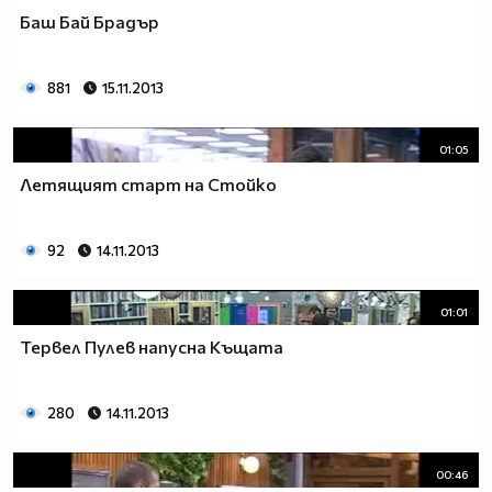
Баш Бай Брадър
881
15.11.2013
01:05
Летящият старт на Стойко
92
14.11.2013
01:01
Тервел Пулев напусна Къщата
280
14.11.2013
00:46