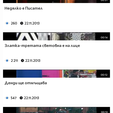
Недялко е Писател
260
22.11.2013
00:14
Златка-третата световна е на лице
2 211
22.11.2013
00:12
Денди ще отмъщава
547
22.11.2013
00:13