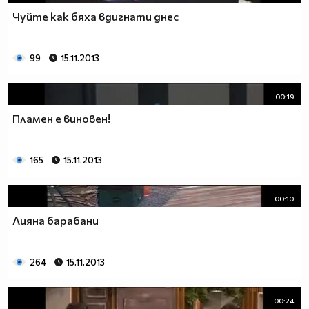
Чуйте как бяха вдигнати днес
99
15.11.2013
00:19
Пламен е виновен!
165
15.11.2013
00:10
Лияна барабани
264
15.11.2013
00:24