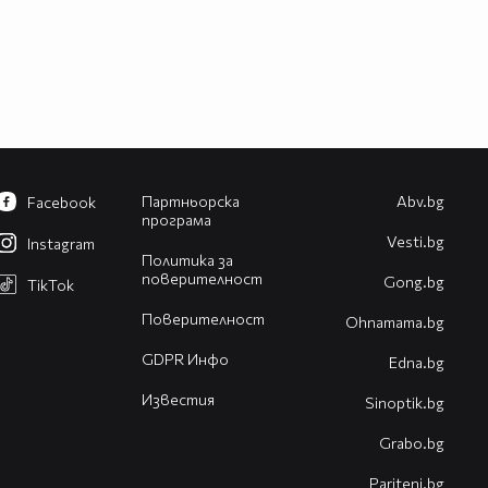
Партньорска
Abv.bg
Facebook
програма
Vesti.bg
Instagram
Политика за
поверителност
Gong.bg
TikTok
Поверителност
Оhnamama.bg
GDPR Инфо
Edna.bg
Известия
Sinoptik.bg
Grabo.bg
Pariteni.bg