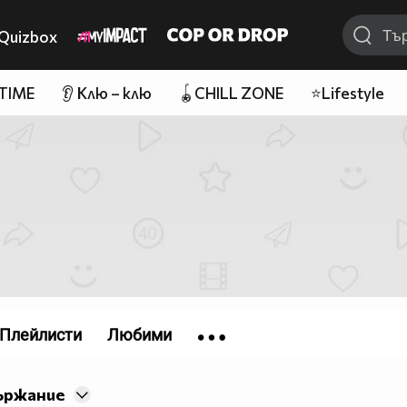
Quizbox
 TIME
👂 Клю – клю
🪀CHILL ZONE
⭐Lifestyle
Плейлисти
Любими
ържание