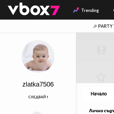
Member of
👾
Trending
🎉 PARTY
zlatka7506
Начало
СЛЕДВАЙ
1
Лично съд