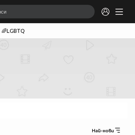
🌈LGBTQ
Най-нови