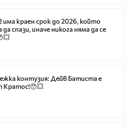
 2 има краен срок до 2026, който
 да спази, иначе никога няма да се
😯💥
ежка контузия: Дейв Батиста е
 Кратос!😯💥