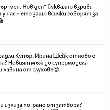
ър-мен: Нов ден“ буквално взриви
 у нас – ето защо всички говорят за
🎬
радли Купър, Ирина Шейк отново е
а? Новият мъж до супермодела
и лавина от слухове🧐
и излиза по-рано от затвора?