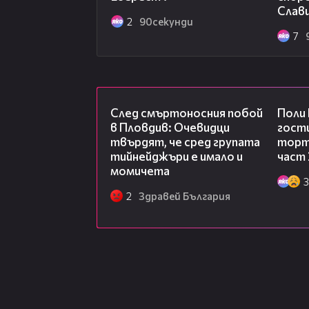
http://www.vesti.bg/sviat/amerika
Слав
si-pochinah-6058710
2
90секунди
7
Новина 4: В Арктика намериха ле
години -
http://www.vesti.bg/lyubo
legendaren-korab-potynal-predi-1
09:32
След смъртоносния побой
Поли
в Пловдив: Очевидци
гости
твърдят, че сред групата
торта
тийнейджъри е имало и
част 
момичета
3
2
Здравей България