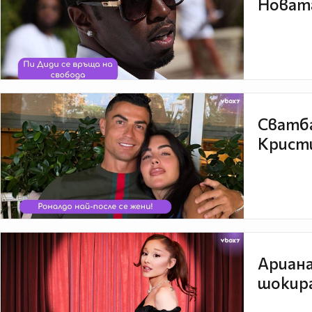
Новата
Сватба
Кристи
Ариана
шокира