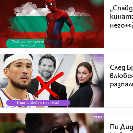
„Спайд
кината
него👀
След Б
влюбен
разпал
Пи Дид