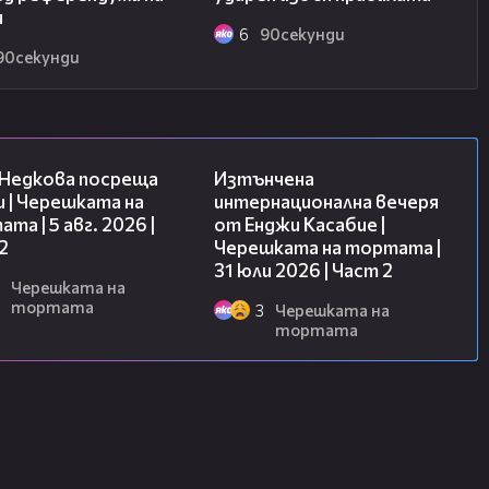
/klintyn-znaeh-za-pnevmoniiata-no-ne-
и
6
90секунди
90секунди
гендарен кораб, потънал преди 170
pitno/lyubopitno/nameriha-
70-godini-6058714
13:03
18:08
 Недкова посреща
Изтънчена
 | Черешката на
интернационална вечеря
та | 5 авг. 2026 |
от Енджи Касабие |
2
Черешката на тортата |
31 юли 2026 | Част 2
Черешката на
тортата
3
Черешката на
тортата