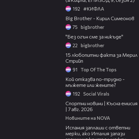
192
#КИФЛА
02:12
Big Brother - Кирил Симеонов
75
bigbrother
02:00
"Без огън сме за никъде"
22
bigbrother
02:05
15 любопитни факта за Мерил
Стрийп
91
Top Of The Tops
02:45
Кой отказва по-трудно -
мъжете или жените?
192
Social Virals
03:46
Спортни новини | Късна емисия
| 7 авг. 2026
Новините на NOVA
00:51
Испания заплаши с ответни
мерки, ако Италия запази