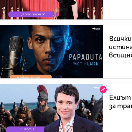
Всички
истина
всъщно
Елиът 
за тра