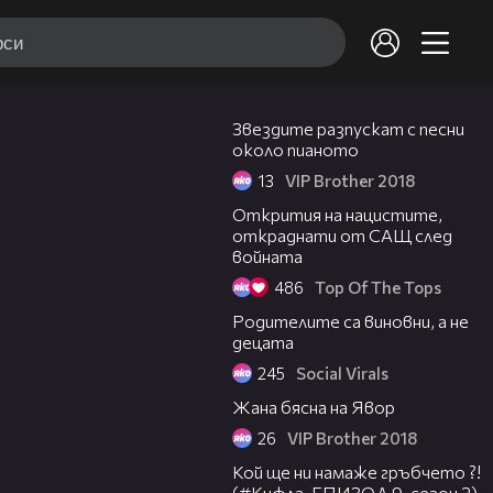
01:53
Звездите разпускат с песни
около пианото
13
VIP Brother 2018
03:02
Открития на нацистите,
откраднати от САЩ след
войната
486
Top Of The Tops
03:14
Родителите са виновни, а не
децата
245
Social Virals
07:30
Жана бясна на Явор
26
VIP Brother 2018
05:30
Кой ще ни намаже гръбчето ?!
(#Кифла, ЕПИЗОД 9, сезон 2)