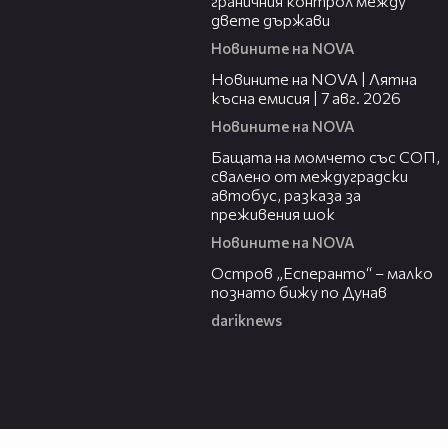
граничния контрол между
двете държави
Новините на NOVA
21:18
Новините на NOVA | Лятна
късна емисия | 7 авг. 2026
Новините на NOVA
00:30
Бащата на момчето със СОП,
свалено от междуградски
автобус, разказа за
преживения шок
Новините на NOVA
00:04
Остров „Есперанто“ – малко
познато бижу по Дунав
dariknews