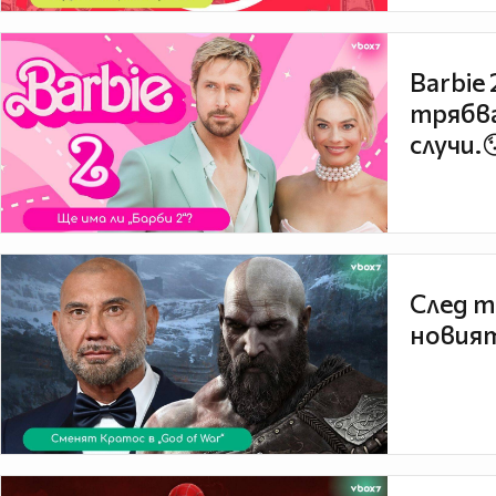
Barbie
трябва
случи.
След т
новият