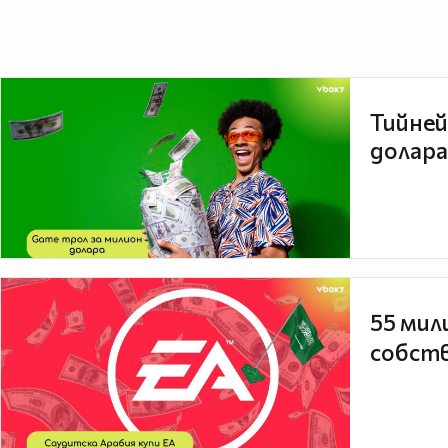
Тийней
долара
55 мил
собств