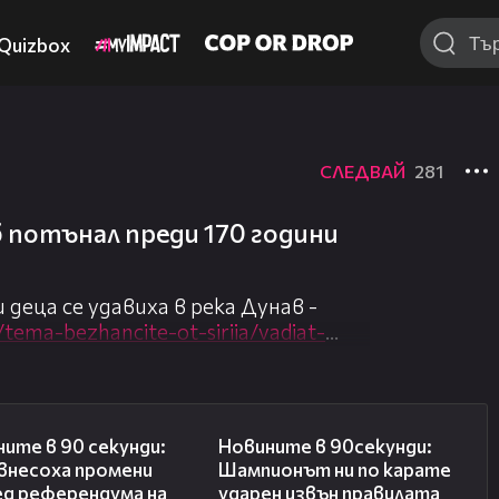
Quizbox
СЛЕДВАЙ
281
 потънал преди 170 години
 деца се удавиха в река Дунав -
/tema-bezhancite-ot-siriia/vadiat-
3-dni-6058703
авършва 22 г. -
-stoianova-edin-den-shte-se-usmihna-
01:51
01:32
ите в 90 секунди:
Новините в 90секунди:
но не си починах“, това каза
 внесоха промени
Шампионът ни по карате
ерика Хилари Клинтън -
ед референдума на
ударен извън правилата