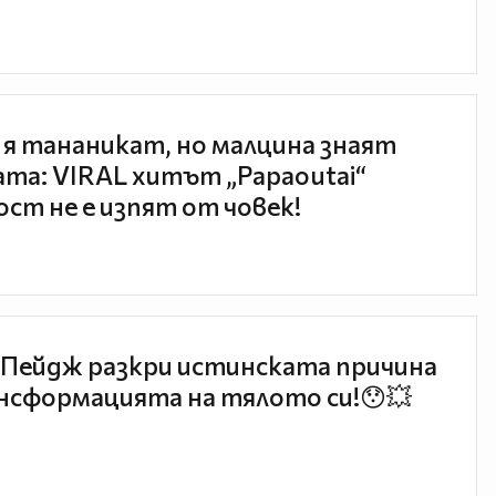
 я тананикат, но малцина знаят
та: VIRAL хитът „Papaoutai“
ст не е изпят от човек!
Пейдж разкри истинската причина
нсформацията на тялото си!😯💥