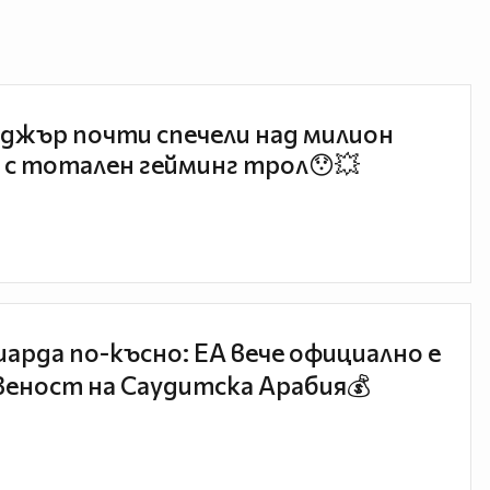
джър почти спечели над милион
 с тотален гейминг трол😯💥
иарда по-късно: EA вече официално е
еност на Саудитска Арабия💰