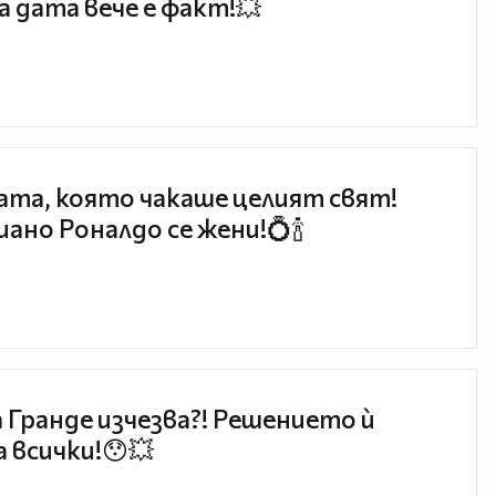
 дата вече е факт!💥
та, която чакаше целият свят!
ано Роналдо се жени!💍🍾
 Гранде изчезва?! Решението ѝ
 всички!😯💥