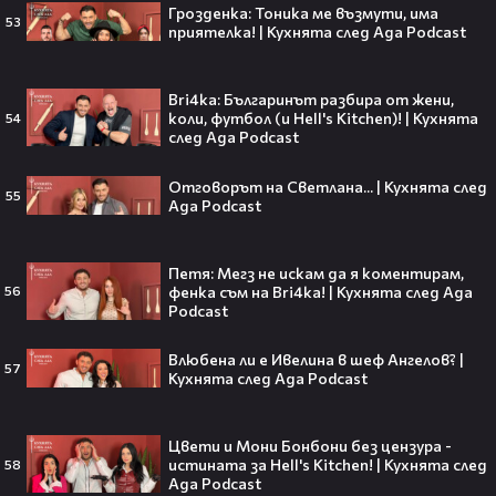
Мадука Окойе разпалиха
Грозденка: Тоника ме възмути, има
интернет❤️‍🔥🔥
53
приятелка! | Кухнята след Ада Podcast
Bri4ka: Българинът разбира от жени,
коли, футбол (и Hell's Kitchen)! | Кухнята
54
след Ада Podcast
Плати ли FIFA милиони на
IShowSpeed?! Истината зад
сделката, която разтърси целия
Отговорът на Светлана... | Кухнята след
55
интернет🤑💥
Ада Podcast
Петя: Мегз не искам да я коментирам,
фенка съм на Bri4ka! | Кухнята след Ада
56
„Game of Thrones“ най-накрая
Podcast
получава PC версията която
чакахме🎮🤩
Влюбена ли е Ивелина в шеф Ангелов? |
57
Кухнята след Ада Podcast
Цвети и Мони Бонбони без цензура -
истината за Hell's Kitchen! | Кухнята след
Топ 5 игри, които ще ти дадат
58
Ада Podcast
усещането за „Одисея“ на