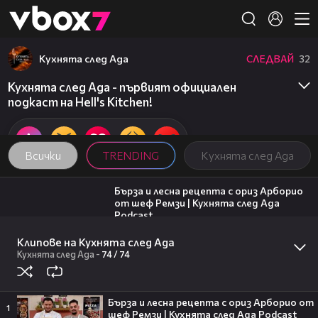
Member of
👾
Кухнята след Ада
СЛЕДВАЙ
32
Кухнята след Ада - първият официален
подкаст на Hell's Kitchen!
Всички
TRENDING
Кухнята след Ада
18:45
Бърза и лесна рецепта с ориз Арборио
от шеф Ремзи | Кухнята след Ада
Podcast
1
Кухнята след Ада
37:44
Клипове на Кухнята след Ада
Спирова: Плаках от щастие за
Кухнята след Ада
-
74 /
74
Денисиньо | Кухнята след Ада Podcast
Кухнята след Ада
09:32
Бърза и лесна рецепта с ориз Арборио от
След смъртоносния побой в Пловдив:
1
шеф Ремзи | Кухнята след Ада Podcast
Очевидци твърдят, че сред групата