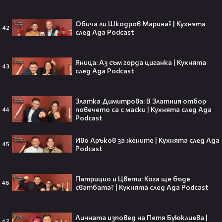
притежават технология за
телепортация!"😯💥
Обича ли Шкодров Марина? | Кухнята
42
след Ада Podcast
Яница: Аз съм горда циганка | Кухнята
43
след Ада Podcast
Трагедия разтърси Холивуд:
Младата звезда от „Годзила
срещу Конг“ си отиде на 18🕊️
Златка Димитрова: В Златния отбор
повечето са с маски | Кухнята след Ада
44
Podcast
Иво Аръков за жените | Кухнята след Ада
Ламин Ямал: Момчето, което
45
Podcast
покори света на 19 — историята
на новия символ във футбола🤩⚽
Патрицио и Цвети: Кога ще бъде
46
сватбата? | Кухнята след Ада Podcast
Защо Ахил липсва от „Одисей“ на
Личната изповед на Петя Буюклиева |
47