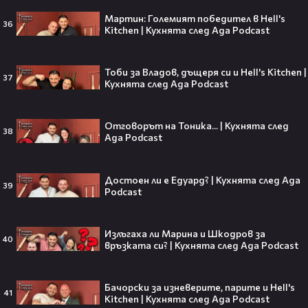
Кой съсипа Фантастичната
четворка? Майлс Телър
Мартин: Големият победител в Hell's
36
Kitchen | Кухнята след Ада Podcast
проговаря десетилетие по-късно
🎬👀💥
Тоби за Владов, дъщеря си и Hell's Kitchen |
37
Кухнята след Ада Podcast
Селена Гомес празнува рождения
си ден: Как момичето от „Disney“
Отговорът на Тоника... | Кухнята след
се превърна в световна икона🤩🎂
38
Ада Podcast
Достоен ли е Едуард? | Кухнята след Ада
39
Podcast
Джон Сина сподели 4 неща, които
могат да съсипят всяко GenZ:
„Ако ги имаш, провалът е
Излъгаха ли Марина и Шкодров за
40
гарантиран“🧐💥
връзката си? | Кухнята след Ада Podcast
Бачорски за изневерите, парите и Hell's
41
Kitchen | Кухнята след Ада Podcast
Изследовател на НЛО: "САЩ