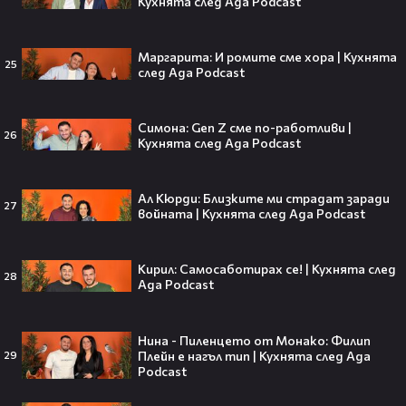
Кухнята след Ада Podcast
Ариана Гранде изчезва?!
Решението ѝ шокира всички!😯💥
Маргарита: И ромите сме хора | Кухнята
25
след Ада Podcast
Симона: Gen Z сме по-работливи |
26
Кухнята след Ада Podcast
Всички я тананикат, но малцина
знаят истината: VIRAL хитът
„Papaoutai“ всъщност не е изпят
Ал Кюрди: Близките ми страдат заради
от човек!
27
войната | Кухнята след Ада Podcast
Кирил: Самосаботирах се! | Кухнята след
28
Ада Podcast
Елиът Пейдж разкри истинската
причина за трансформацията на
тялото си!😯💥
Нина - Пиленцето от Монако: Филип
Плейн е нагъл тип | Кухнята след Ада
29
Podcast