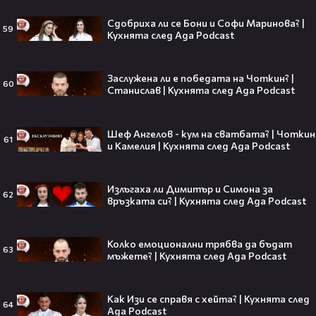
Кристофър Нолан🤩🎮
Сдобриха ли се Бони и Софи Маринова? |
59
Кухнята след Ада Podcast
Заслужена ли е победата на Чоткин? |
Джъстин Бийбър ще пее на
60
Станислав | Кухнята след Ада Podcast
Световното първенство по
футбол заедно с Мадона, Шакира
и BTS!⚽🤩
Шеф Ангелов - кум на сватбата? | Чоткин
61
и Камелия | Кухнята след Ада Podcast
ANIVENTURE COMIC CON 2026:
Излъгаха ли Димитър и Симона за
62
Влязохме в друг свят!
връзката си? | Кухнята след Ада Podcast
Колко емоционални трябва да бъдат
63
08:16
мъжете? | Кухнята след Ада Podcast
Бербо смени терена: от „Олд
Как Изи се справя с хейта? | Кухнята след
Трафорд“ директно на
64
Ада Podcast