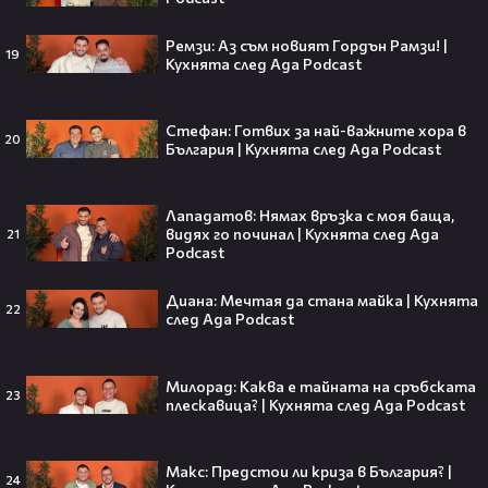
След Брадли Купър, Ирина Шейк
Ремзи: Аз съм новият Гордън Рамзи! |
19
отново е влюбена? Новият мъж
Кухнята след Ада Podcast
до супермодела разпали лавина от
слухове🧐
Стефан: Готвих за най-важните хора в
20
България | Кухнята след Ада Podcast
Пи Диди излиза по-рано от
затвора? Новата дата вече е
Лападатов: Нямах връзка с моя баща,
видях го починал | Кухнята след Ада
21
факт!💥
Podcast
Диана: Мечтая да стана майка | Кухнята
22
след Ада Podcast
Сватбата, която чакаше целият
свят! Кристиано Роналдо се жени!
Милорад: Каква е тайната на сръбската
💍🍾
23
плескавица? | Кухнята след Ада Podcast
Макс: Предстои ли криза в България? |
24