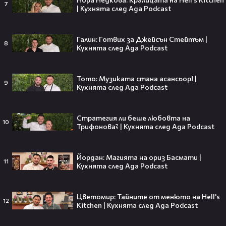
DIEMA FAMILY
7
| Кухнята след Ада Podcast
diemafamily
00:36
Романтични следобеди с филмите по
DIEMA FAMILY
Галин: Готвих за Джейсън Стейтъм |
8
Кухнята след Ада Podcast
diemafamily
Тото: Музиката стана асансьор! |
9
Кухнята след Ада Podcast
Тийнейджър почти спечели над
милион долара с тотален гейминг
трол😯💥
Стратегия ли беше любовта на
10
Трифонова? | Кухнята след Ада Podcast
Йордан: Магията на ориз Басмати |
11
Кухнята след Ада Podcast
55 милиарда по-късно: EA вече
официално е собственост на
Саудитска Арабия💰
Цветомир: Тайните от менюто на Hell's
12
Kitchen | Кухнята след Ада Podcast