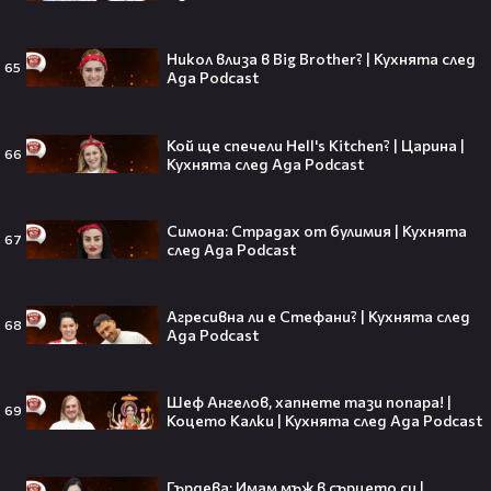
театралната сцена👀⚽
Никол влиза в Big Brother? | Кухнята след
65
Ада Podcast
250 години тишина: Америка
зарови капсула, която никой жив
Кой ще спечели Hell's Kitchen? | Царина |
66
днес няма да отвори👀💥
Кухнята след Ада Podcast
Симона: Страдах от булимия | Кухнята
67
след Ада Podcast
Ерлинг Холанд ghost-на Том
Холанд?! 💀 Защо Спайдър-мен
Агресивна ли е Стефани? | Кухнята след
остана на "seen"😅
68
Ада Podcast
Шеф Ангелов, хапнете тази попара! |
69
Коцето Калки | Кухнята след Ада Podcast
Втори шанс за любовта? Ариана
Гранде и Рики Алварес отново
заедно!😍
Гърдева: Имам мъж в сърцето си |