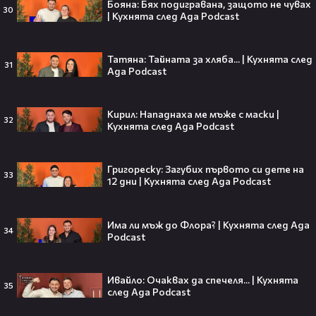
Бояна: Бях подигравана, защото не чувах
30
Травис Скот получи подарък
| Кухнята след Ада Podcast
мечта от Холанд — всеки
футболен фен би го искал! 🤩
Татяна: Тайната за хляба... | Кухнята след
31
Ада Podcast
„Ще се омъжиш ли за мен?“: Фен
Кирил: Нападнаха ме мъже с маски |
32
Кухнята след Ада Podcast
предложи брак на Зендая, а тя
отвърна само с три думи😅
Григореску: Загубих първото си дете на
33
12 дни | Кухнята след Ада Podcast
Кралят на YouTube – младоженец:
Има ли мъж до Флора? | Кухнята след Ада
MrBeast се ожени!💍🥰
34
Podcast
Ивайло: Очаквах да спечеля... | Кухнята
35
след Ада Podcast