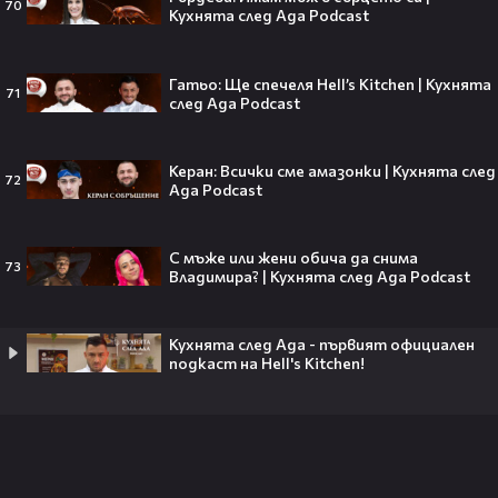
70
Кухнята след Ада Podcast
Гатьо: Ще спечеля Hell’s Kitchen | Кухнята
71
след Ада Podcast
VESSOU влиза в света на онлайн
сериалите с „Кварталът на
Реджо“ 🤩🎬
Керан: Всички сме амазонки | Кухнята след
72
Ада Podcast
С мъже или жени обича да снима
73
VOID & Girl Code: Всичко за K-pop
Владимира? | Кухнята след Ада Podcast
сцената и мечтите им
Кухнята след Ада - първият официален
подкаст на Hell's Kitchen!
07:50
Искаш да стигнеш до Холивуд?
Юлиан Костов разкрива как!👀💥