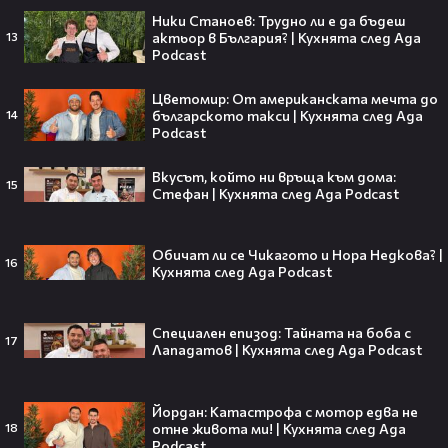
Ники Станоев: Трудно ли е да бъдеш
актьор в България? | Кухнята след Ада
13
Barbie 2 има краен срок до 2026,
Podcast
който трябва да спази, иначе
никога няма да се случи.😯💥
Цветомир: От американската мечта до
българското такси | Кухнята след Ада
14
Podcast
Вкусът, който ни връща към дома:
15
След тежка контузия: Дейв
Стефан | Кухнята след Ада Podcast
Батиста е новият Кратос!😯💥
Обичат ли се Чикагото и Нора Недкова? |
16
Кухнята след Ада Podcast
Специален епизод: Тайната на боба с
„Спайдър-мен: Нов ден“ буквално
17
Лападатов | Кухнята след Ада Podcast
взриви кината у нас – ето защо
всички говорят за него👀🎬
Йордан: Катастрофа с мотор едва не
отне живота ми! | Кухнята след Ада
18
Podcast