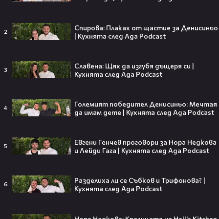
тийнейджъри е имало и момичета
2
Здравей България
16:45
Спирова: Плаках от щастие за Денисиньо
2
Енджи Касабие посреща гости |
| Кухнята след Ада Podcast
Черешката на тортата | 31 юли 2026 |
Част 2
6
Черешката на тортата
Славена: Щях да изгубя дъщеря си |
19:47
3
Кухнята след Ада Podcast
Ана Шермин посреща гости |
Черешката на тортата | 20 юли 2026
14
Черешката на тортата
01:17:16
Големият победител Денисиньо: Мечтая
4
Тони Стораро: В името на фамилията |
да имам дете | Кухнята след Ада Podcast
Мон Дьо: Храмът на историите
1
Мон Дьо: Храмът на историите
00:20
Евгени Генчев проговори за Нора Недкова
Романтична неделна вечер с филма по
5
и Лейди Гага | Кухнята след Ада Podcast
DIEMA FAMILY
diemafamily
00:21
Романтична събота с филма по DIEMA
Разделиха ли се Събков и Трифонова? |
6
FAMILY
Кухнята след Ада Podcast
diemafamily
00:36
Романтични филми от 18.00 ч. по
Нора Недкова: Кралицата на Hell's Kitchen