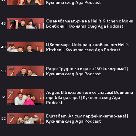
Кухнята след Ада Podcast
Кристофър Нолън? Най-
странното решение във филма
всъщност има логика
Оценяваме мърча на Hell's Kitchen с Мони
48
Бонбони! | Кухнята след Ада Podcast
Theo в The Voice Cast: "Правен съм
Цветомир: Шокиращи новини от Hell's
в дискотека!" 👀💥
49
Kitchen! | Кухнята след Ада Podcast
Радо: Трудно ли е да си 150 килограма? |
50
Кухнята след Ада Podcast
Съдията отложи сливането на
Paramount и Warner Bros. за 110
Лидия: В България ще се спасим! Войната
милиарда долара!😯💥
трябва да спре! | Кухнята след Ада
51
Podcast
Елизабет: Аз съм перфектната жена! |
52
Кухнята след Ада Podcast
Любов или скандал? Карди Би и