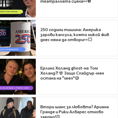
театралната сцена👀⚽
250 години тишина: Америка
зарови капсула, която никой жив
днес няма да отвори👀💥
Ерлинг Холанд ghost-на Том
Холанд?! 💀 Защо Спайдър-мен
остана на "seen"😅
Втори шанс за любовта? Ариана
Гранде и Рики Алварес отново
заедно!😍