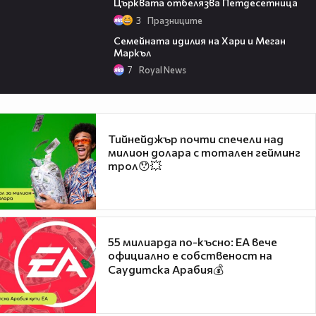
Църквата отбелязва Петдесетница
3
Празниците
01:25
Семейната идилия на Хари и Меган
Маркъл
7
Royal News
Тийнейджър почти спечели над
милион долара с тотален гейминг
трол😯💥
55 милиарда по-късно: EA вече
официално е собственост на
Саудитска Арабия💰