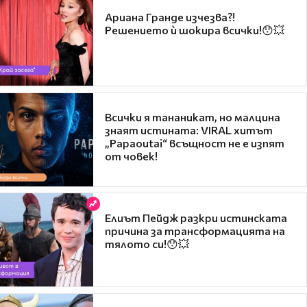
Ариана Гранде изчезва?!
Решението ѝ шокира всички!😯💥
Всички я тананикат, но малцина
знаят истината: VIRAL хитът
„Papaoutai“ всъщност не е изпят
от човек!
Елиът Пейдж разкри истинската
причина за трансформацията на
тялото си!😯💥