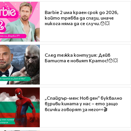
Barbie 2 има краен срок до 2026,
който трябва да спази, иначе
никога няма да се случи.😯💥
След тежка контузия: Дейв
Батиста е новият Кратос!😯💥
„Спайдър-мен: Нов ден“ буквално
взриви кината у нас – ето защо
всички говорят за него👀🎬