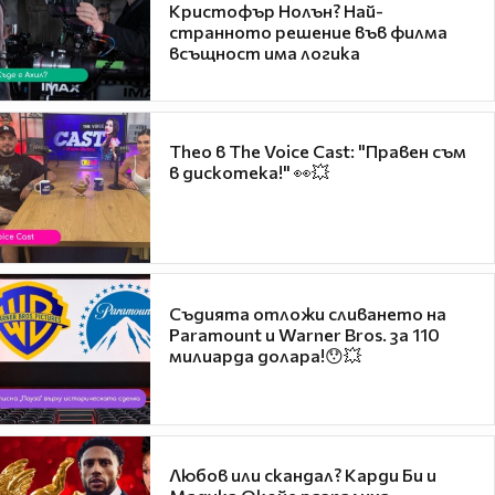
Кристофър Нолън? Най-
странното решение във филма
всъщност има логика
Theo в The Voice Cast: "Правен съм
в дискотека!" 👀💥
Съдията отложи сливането на
Paramount и Warner Bros. за 110
милиарда долара!😯💥
Любов или скандал? Карди Би и