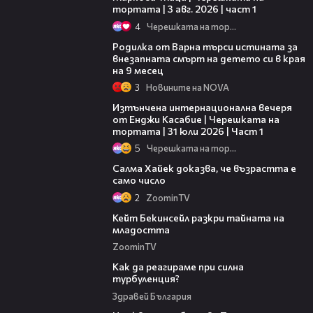
тортата | 3 авг. 2026 | част 1
4
Черешката на тортата
03:09
Родилка от Варна търси истината за
внезапната смърт на детето си в края
на 9 месец
3
Новините на NOVA
18:07
Изтънчена интернационална вечеря
от Енджи Касабие | Черешката на
тортата | 31 юли 2026 | Част 1
5
Черешката на тортата
00:47
Салма Хайек доказва, че възрастта е
само число
2
ZoominTV
00:54
Кейт Бекинсейл разкри тайната на
младостта
ZoominTV
05:43
Как да реагираме при силна
турбуленция?
Здравей България
01:22