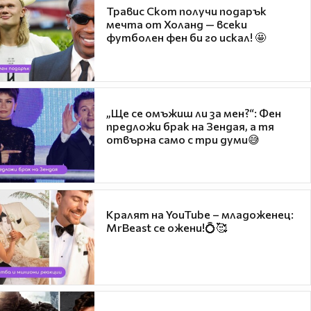
Травис Скот получи подарък
мечта от Холанд — всеки
футболен фен би го искал! 🤩
„Ще се омъжиш ли за мен?“: Фен
предложи брак на Зендая, а тя
отвърна само с три думи😅
Кралят на YouTube – младоженец:
MrBeast се ожени!💍🥰