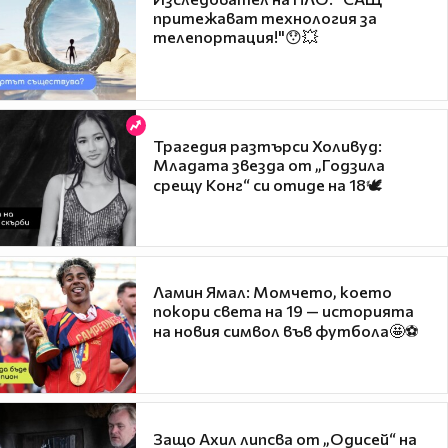
притежават технология за
телепортация!"😯💥
Трагедия разтърси Холивуд:
Младата звезда от „Годзила
срещу Конг“ си отиде на 18🕊️
Ламин Ямал: Момчето, което
покори света на 19 — историята
на новия символ във футбола🤩⚽
Защо Ахил липсва от „Одисей“ на