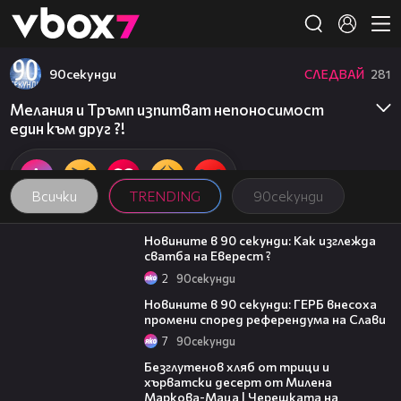
Member of
👾
90секунди
СЛЕДВАЙ
281
Мелания и Тръмп изпитват непоносимост
един към друг ?!
Всички
TRENDING
90секунди
01:54
Новините в 90 секунди: Как изглежда
сватба на Еверест ?
2
90секунди
01:51
Новините в 90 секунди: ГЕРБ внесоха
промени според референдума на Слави
7
90секунди
16:02
Безглутенов хляб от трици и
хърватски десерт от Милена
Маркова-Маца | Черешката на