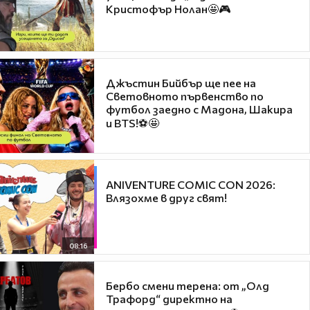
Кристофър Нолан🤩🎮
Джъстин Бийбър ще пее на
Световното първенство по
футбол заедно с Мадона, Шакира
и BTS!⚽🤩
ANIVENTURE COMIC CON 2026:
Влязохме в друг свят!
08:16
Бербо смени терена: от „Олд
Трафорд“ директно на