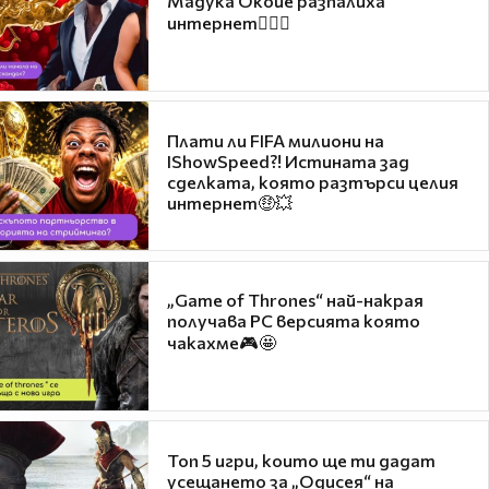
Мадука Окойе разпалиха
интернет❤️‍🔥🔥
Плати ли FIFA милиони на
IShowSpeed?! Истината зад
сделката, която разтърси целия
интернет🤑💥
„Game of Thrones“ най-накрая
получава PC версията която
чакахме🎮🤩
Топ 5 игри, които ще ти дадат
усещането за „Одисея“ на