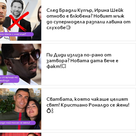
След Брадли Купър, Ирина Шейк
отново е влюбена? Новият мъж
до супермодела разпали лавина от
слухове🧐
Пи Диди излиза по-рано от
затвора? Новата дата вече е
факт!💥
Сватбата, която чакаше целият
свят! Кристиано Роналдо се жени!
💍🍾