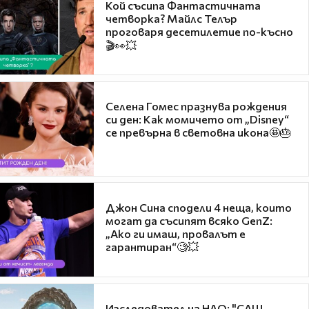
Кой съсипа Фантастичната
четворка? Майлс Телър
проговаря десетилетие по-късно
🎬👀💥
Селена Гомес празнува рождения
си ден: Как момичето от „Disney“
се превърна в световна икона🤩🎂
Джон Сина сподели 4 неща, които
могат да съсипят всяко GenZ:
„Ако ги имаш, провалът е
гарантиран“🧐💥
Изследовател на НЛО: "САЩ