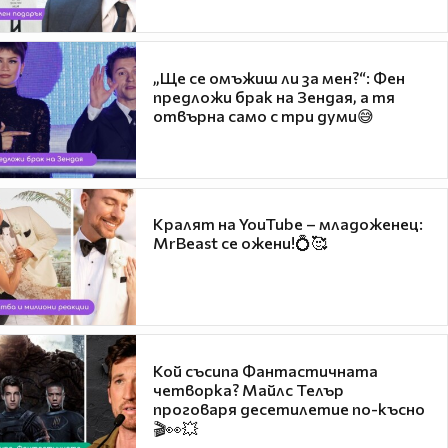
„Ще се омъжиш ли за мен?“: Фен
предложи брак на Зендая, а тя
отвърна само с три думи😅
Кралят на YouTube – младоженец:
MrBeast се ожени!💍🥰
Кой съсипа Фантастичната
четворка? Майлс Телър
проговаря десетилетие по-късно
🎬👀💥