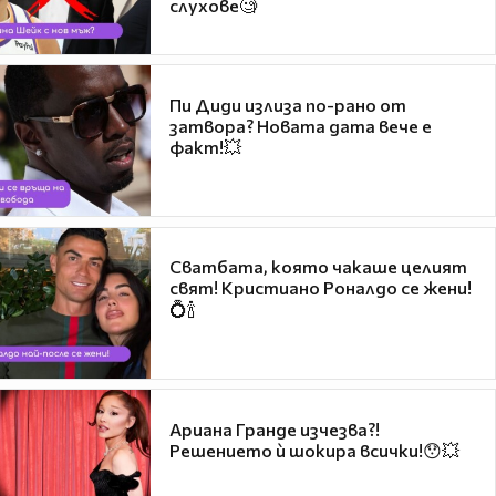
слухове🧐
Пи Диди излиза по-рано от
затвора? Новата дата вече е
факт!💥
Сватбата, която чакаше целият
свят! Кристиано Роналдо се жени!
💍🍾
Ариана Гранде изчезва?!
Решението ѝ шокира всички!😯💥