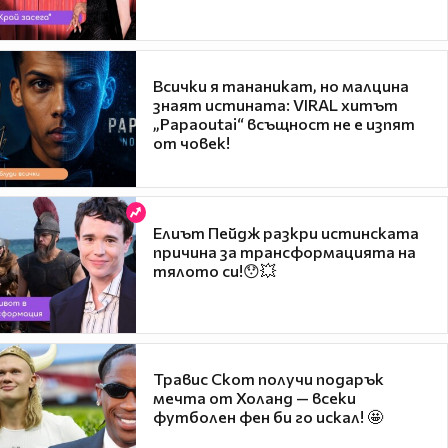
Всички я тананикат, но малцина
знаят истината: VIRAL хитът
„Papaoutai“ всъщност не е изпят
от човек!
Елиът Пейдж разкри истинската
причина за трансформацията на
тялото си!😯💥
Травис Скот получи подарък
мечта от Холанд — всеки
футболен фен би го искал! 🤩