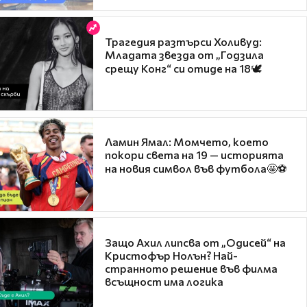
Трагедия разтърси Холивуд:
Младата звезда от „Годзила
срещу Конг“ си отиде на 18🕊️
Ламин Ямал: Момчето, което
покори света на 19 — историята
на новия символ във футбола🤩⚽
Защо Ахил липсва от „Одисей“ на
Кристофър Нолън? Най-
странното решение във филма
всъщност има логика