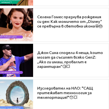
Селена Гомес празнува рождения
си ден: Как момичето от „Disney“
се превърна в световна икона🤩🎂
Джон Сина сподели 4 неща, които
могат да съсипят всяко GenZ:
„Ако ги имаш, провалът е
гарантиран“🧐💥
Изследовател на НЛО: "САЩ
притежават технология за
телепортация!"😯💥