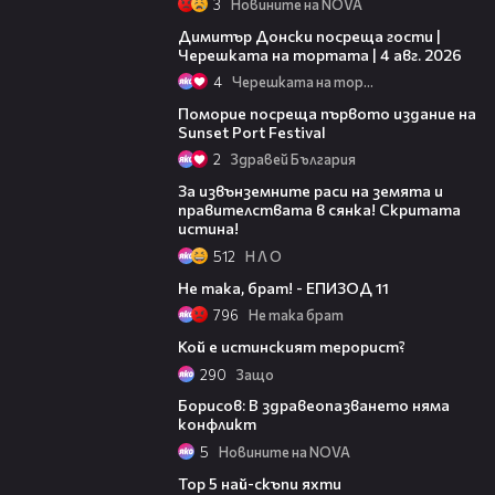
3
Новините на NOVA
17:43
Димитър Донски посреща гости |
Черешката на тортата | 4 авг. 2026
4
Черешката на тортата
05:54
Поморие посреща първото издание на
Sunset Port Festival
2
Здравей България
03:32
За извънземните раси на земята и
правителствата в сянка! Скритата
истина!
512
Н Л О
07:27
Не така, брат! - ЕПИЗОД 11
796
Не така брат
05:00
Кой е истинският терорист?
290
Защо
04:43
Борисов: В здравеопазването няма
конфликт
5
Новините на NOVA
02:35
Top 5 най-скъпи яхти