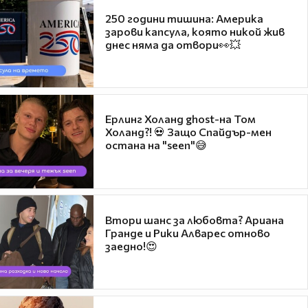
250 години тишина: Америка
зарови капсула, която никой жив
днес няма да отвори👀💥
Ерлинг Холанд ghost-на Том
Холанд?! 💀 Защо Спайдър-мен
остана на "seen"😅
Втори шанс за любовта? Ариана
Гранде и Рики Алварес отново
заедно!😍