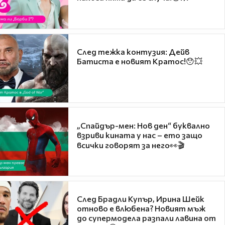
След тежка контузия: Дейв
Батиста е новият Кратос!😯💥
„Спайдър-мен: Нов ден“ буквално
взриви кината у нас – ето защо
всички говорят за него👀🎬
След Брадли Купър, Ирина Шейк
отново е влюбена? Новият мъж
до супермодела разпали лавина от