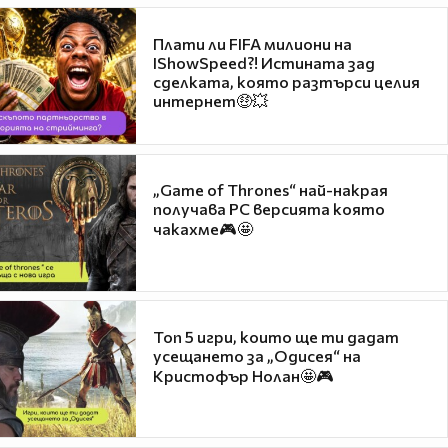
Плати ли FIFA милиони на
IShowSpeed?! Истината зад
сделката, която разтърси целия
интернет🤑💥
„Game of Thrones“ най-накрая
получава PC версията която
чакахме🎮🤩
Топ 5 игри, които ще ти дадат
усещането за „Одисея“ на
Кристофър Нолан🤩🎮