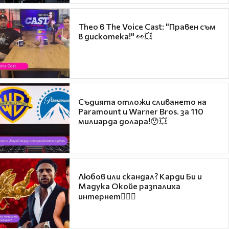
Theo в The Voice Cast: "Правен съм
в дискотека!" 👀💥
Съдията отложи сливането на
Paramount и Warner Bros. за 110
милиарда долара!😯💥
Любов или скандал? Карди Би и
Мадука Окойе разпалиха
интернет❤️‍🔥🔥