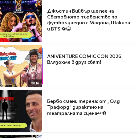
Джъстин Бийбър ще пее на
Световното първенство по
футбол заедно с Мадона, Шакира
и BTS!⚽🤩
ANIVENTURE COMIC CON 2026:
Влязохме в друг свят!
08:16
Бербо смени терена: от „Олд
Трафорд“ директно на
театралната сцена👀⚽