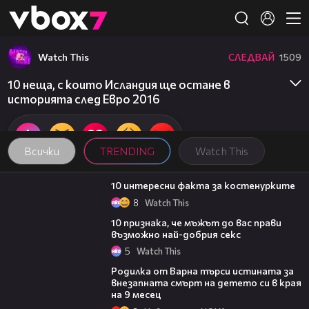
Member of
👾
Watch This
СЛЕДВАЙ
1509
10 неща, с които Исландия ще остане в
историята след Евро 2016
Всички
TRENDING
Watch This
02:12
10 интересни факта за костенурките
8
Watch This
02:46
10 признака, че мъжът до вас прави
възможно най-добрия секс
5
Watch This
03:09
Родилка от Варна търси истината за
внезапната смърт на детето си в края
на 9 месец