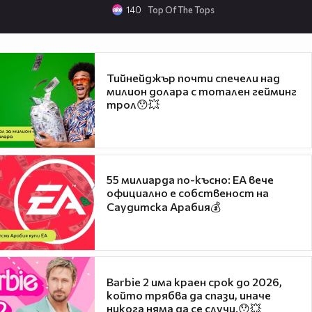
140
Top Of The Tops
Тийнейджър почти спечели над
милион долара с тотален гейминг
трол😯💥
55 милиарда по-късно: EA вече
официално е собственост на
Саудитска Арабия💰
Barbie 2 има краен срок до 2026,
който трябва да спази, иначе
никога няма да се случи.😯💥