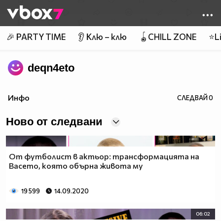
Member of
👾
🎉 PARTY TIME
👂 Клю – клю
🪀CHILL ZONE
⭐Li
deqn4eto
Инфо
СЛЕДВАЙ
0
Ново от следвани
От футболист в актьор: трансформацията на
Васето, която обърна живота му
19 599
14.09.2020
06:02