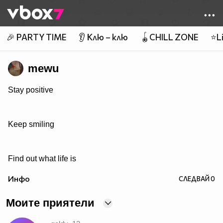
Member of
👾
🎉 PARTY TIME
👂 Клю – клю
🪀CHILL ZONE
⭐Li
mewu
Stay positive
Keep smiling
Find out what life is
Инфо
СЛЕДВАЙ
0
Моите приятели