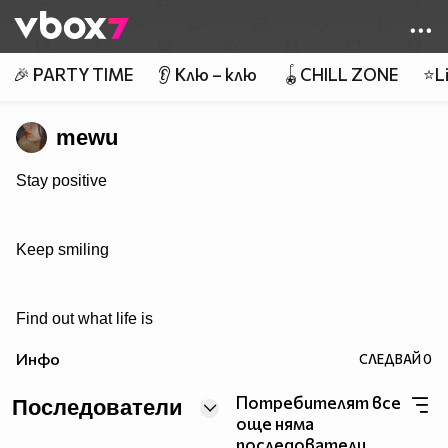
Member of
👾
🎉 PARTY TIME
👂 Клю – клю
🪀CHILL ZONE
⭐Li
mewu
Stay positive
Keep smiling
Find out what life is
Инфо
СЛЕДВАЙ
0
Потребителят все
Последователи
още няма
последователи.