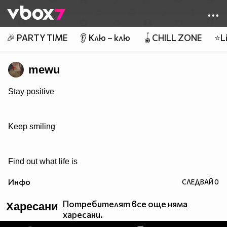
Member of
👾
🎉 PARTY TIME
👂 Клю – клю
🪀CHILL ZONE
⭐Li
mewu
Stay positive
Keep smiling
Find out what life is
Инфо
СЛЕДВАЙ
0
Потребителят все още няма
Харесани
харесани.