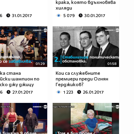
крака, която вдъхновява
хиляди
76
31.01.2017
5 079
30.01.2017
01:29
01:58
ка стана
Кои са служебните
йски шампион по
премиери преди Огнян
ско джу джицу
Герджиков?
96
27.01.2017
1 223
26.01.2017