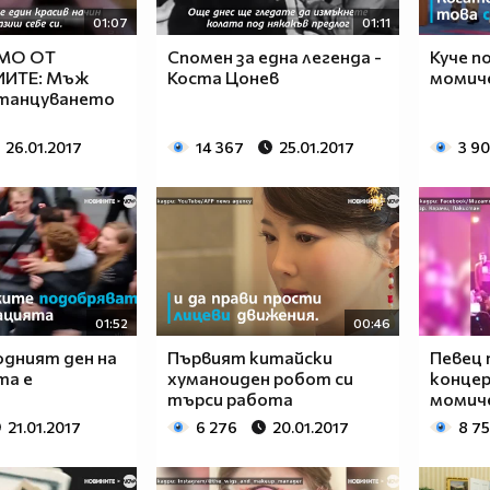
01:07
01:11
МО ОТ
Спомен за една легенда -
Куче п
ИТЕ: Мъж
Коста Цонев
момиче
 танцуването
26.01.2017
14 367
25.01.2017
3 9
01:52
00:46
дният ден на
Първият китайски
Певец 
та е
хуманоиден робот си
концер
търси работа
момич
21.01.2017
6 276
20.01.2017
8 7