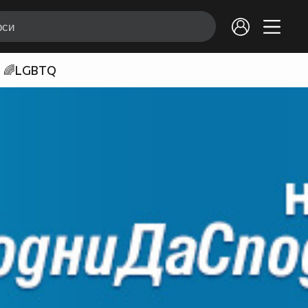
🌈LGBTQ