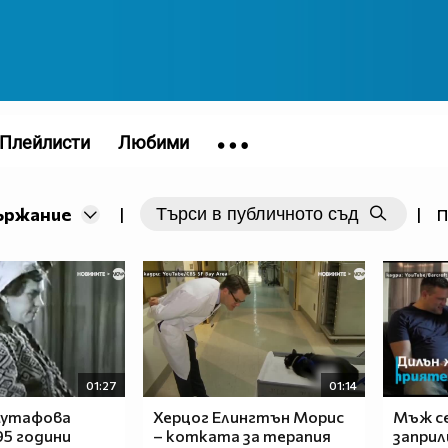
Плейлисти
Любими
ържание
|
|
П
01:27
01:14
Мутафова
Херцог Елингтън Морис
Мъж се
95 години
– котката за терапия
заприл