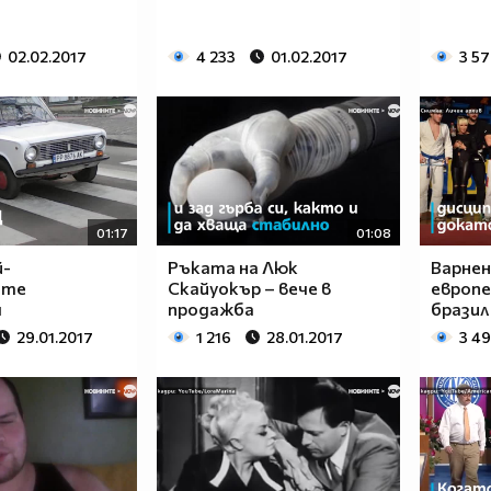
02.02.2017
4 233
01.02.2017
3 5
01:17
01:08
й-
Ръката на Люк
Варнен
ите
Скайуокър – вече в
европе
я
продажба
бразил
29.01.2017
1 216
28.01.2017
3 4