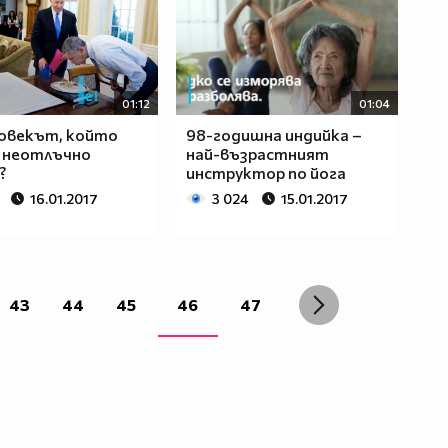
01:12
01:04
човекът, който
98-годишна индийка –
 неотлъчно
най-възрастният
?
инструктор по йога
16.01.2017
3 024
15.01.2017
43
44
45
46
47