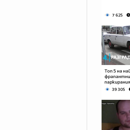
7 625
Топ 5 на на
фрапантн
паркирани
39 305