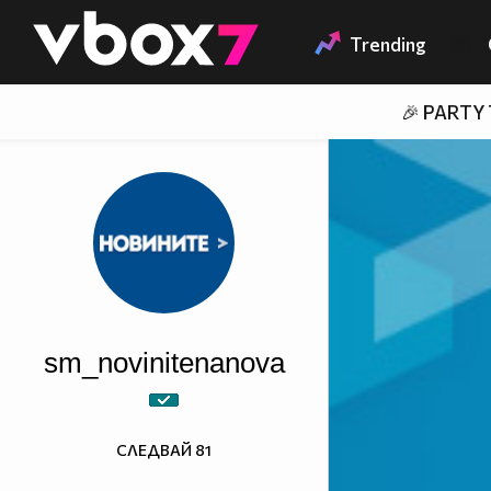
Member of
👾
Trending
🎉 PARTY
sm_novinitenanova
СЛЕДВАЙ
81