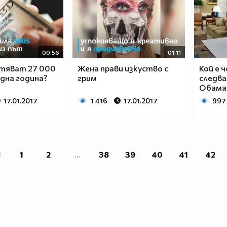
00:56
01:11
стяват 27 000
Жена прави изкуство с
Кой е 
една година?
грим
следва
Обама
17.01.2017
1 416
17.01.2017
997
1
2
...
38
39
40
41
42