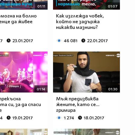
01:11
01:07
омогна на болно
Как изглежда човек,
нце да живее
който не задържа
никакви мазнини?
07
23.01.2017
46 081
22.01.2017
01:14
01:30
прекъсна
Мъж предизвиква
та си, за да спаси
жените, като се...
е
гримира
54
19.01.2017
1 274
18.01.2017