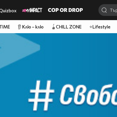
Quizbox
 TIME
👂 Клю – клю
🪀CHILL ZONE
⭐Lifestyle