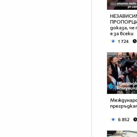
НЕЗАВИСИ
ПРОПОРЦИ
доказа, че
е за всеки
1 724
Междунаро
прегръдка
6 852