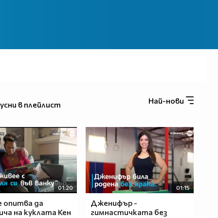
Най-нови
усни в плейлист
01:20
01:15
 опитва да
Дженифър -
ича на куклата Кен
гимнастичката без