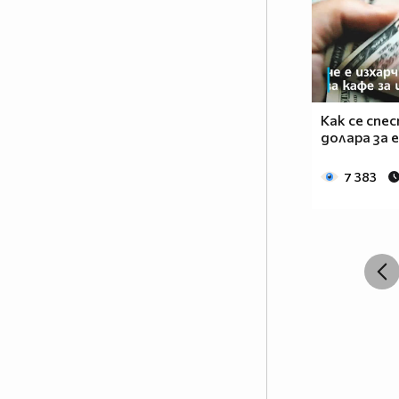
Как се спе
долара за 
7 383