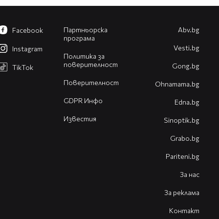
Партньорска
Abv.bg
Facebook
програма
Vesti.bg
Instagram
Политика за
поверителност
Gong.bg
TikTok
Поверителност
Оhnamama.bg
GDPR Инфо
Edna.bg
Известия
Sinoptik.bg
Grabo.bg
Pariteni.bg
За нас
За реклама
Контакт