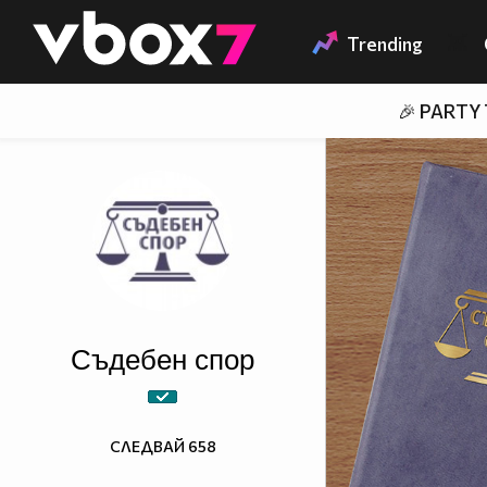
Member of
👾
Trending
🎉 PARTY
Съдебен спор
СЛЕДВАЙ
658