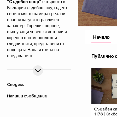
"Съдебен спор"
е първото в
България съдебно шоу, където
своето място намират реални
правни казуси от различен
характер. Горещи спорове,
вълнуващи човешки истории и
Начало
коренно противоположни
гледни точки, представени от
водещата Нана и екипа на
Публично 
предаването.
"Съдебен спор" - събота и
неделя, 11.00 ч., по Нова.
Eпизодите на предаването може
да гледате и в
Сподели
Напиши съобщение
Съдебен сп
1178 | Какв