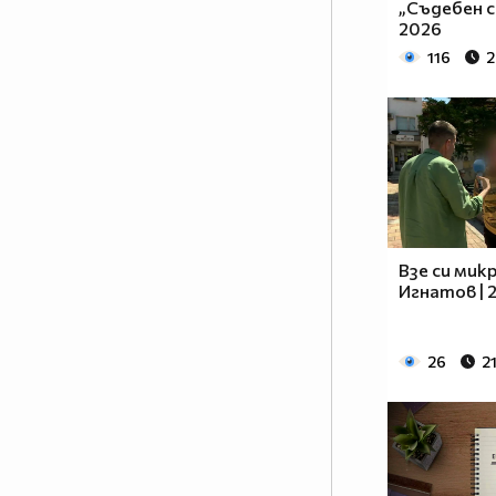
„Съдебен с
2026
116
2
Взе си мик
Игнатов | 
26
2