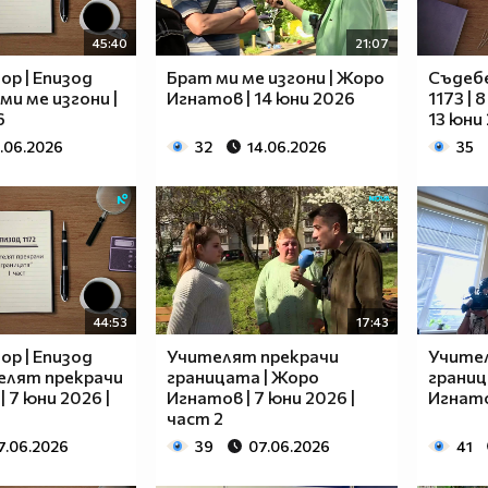
45:40
21:07
ор | Епизод
Брат ми ме изгони | Жоро
Съдебе
 ми ме изгони |
Игнатов | 14 юни 2026
1173 | 
6
13 юни
.06.2026
32
14.06.2026
35
44:53
17:43
ор | Епизод
Учителят прекрачи
Учите
телят прекрачи
границата | Жоро
границ
 7 юни 2026 |
Игнатов | 7 юни 2026 |
Игнато
част 2
7.06.2026
39
07.06.2026
41