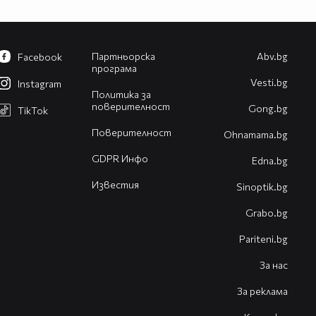
Партньорска
Abv.bg
Facebook
програма
Vesti.bg
Instagram
Политика за
поверителност
Gong.bg
TikTok
Поверителност
Оhnamama.bg
GDPR Инфо
Edna.bg
Известия
Sinoptik.bg
Grabo.bg
Pariteni.bg
За нас
За реклама