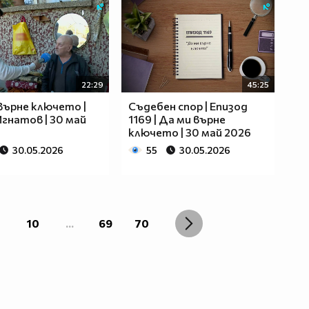
22:29
45:25
върне ключето |
Съдебен спор | Епизод
гнатов | 30 май
1169 | Да ми върне
ключето | 30 май 2026
30.05.2026
55
30.05.2026
10
...
69
70