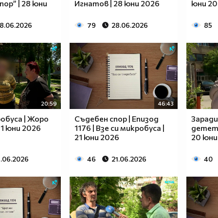
пор” | 28 юни
Игнатов | 28 юни 2026
юни 20
8.06.2026
79
28.06.2026
85
20:59
46:43
робуса | Жоро
Съдебен спор | Епизод
Заради
21 юни 2026
1176 | Взе си микробуса |
детето
21 юни 2026
20 юни
1.06.2026
46
21.06.2026
40