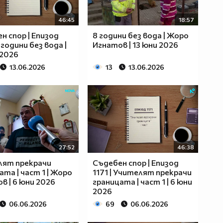
46:45
18:57
н спор | Епизод
8 години без вода | Жоро
8 години без вода |
Игнатов | 13 юни 2026
 2026
13.06.2026
13
13.06.2026
27:52
46:38
лят прекрачи
Съдебен спор | Епизод
ата | част 1 | Жоро
1171 | Учителят прекрачи
в | 6 юни 2026
границата | част 1 | 6 юни
2026
06.06.2026
69
06.06.2026