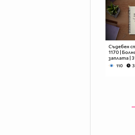
Съдебен сп
1170 | Бол
заплата | 3
110
3