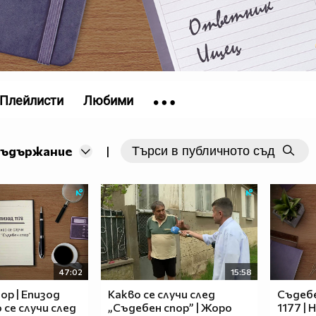
Плейлисти
Любими
съдържание
|
47:02
15:58
ор | Епизод
Какво се случи след
Съдебе
о се случи след
„Съдебен спор” | Жоро
1177 | 