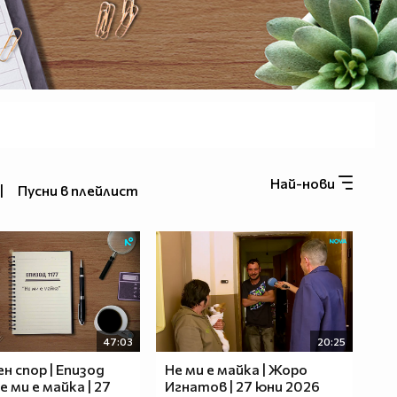
Най-нови
|
Пусни в плейлист
47:03
20:25
н спор | Епизод
Не ми е майка | Жоро
Не ми е майка | 27
Игнатов | 27 юни 2026