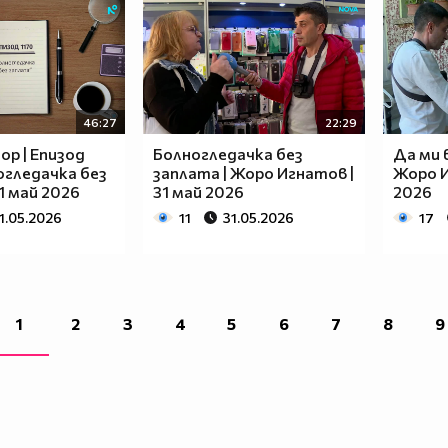
46:27
22:29
ор | Епизод
Болногледачка без
Да ми 
ногледачка без
заплата | Жоро Игнатов |
Жоро И
1 май 2026
31 май 2026
2026
1.05.2026
11
31.05.2026
17
1
2
3
4
5
6
7
8
9