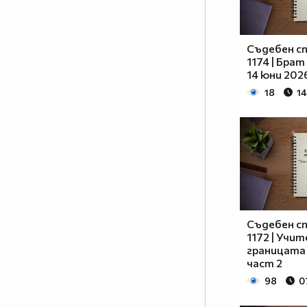
Съдебен сп
1174 | Брат
14 юни 202
18
14
Съдебен сп
1172 | Учи
границата |
част 2
98
0