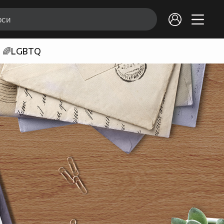
🌈LGBTQ