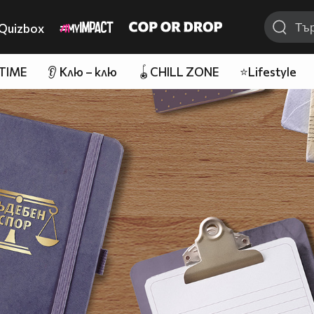
Quizbox
 TIME
👂 Клю – клю
🪀CHILL ZONE
⭐Lifestyle