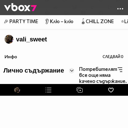
Member of
👾
🎉 PARTY TIME
👂 Клю – клю
🪀CHILL ZONE
⭐Li
vali_sweet
Инфо
СЛЕДВАЙ
0
Потребителят
Лично съдържание
все още няма
качено съдържание.