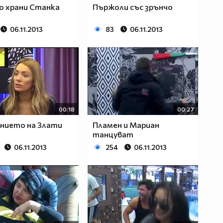
о храни Станка
Пържоли със зрънчо
06.11.2013
83
06.11.2013
00:18
00:27
нието на Злати
Пламен и Мариан
танцуват
06.11.2013
254
06.11.2013