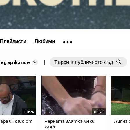
Плейлисти
Любими
съдържание
|
00:24
00:23
ра и Гошо от
Черната Златка меси
Лияна 
хляб