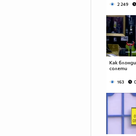
2 249
случват според волята на
жените, а съквартирантите ще
изпаднат в ситуации, които
надхвърлят и най-смелите им
фантазии за преживяването,
наречено VIP Brother.
Матриархатът в ефира ще
разбие всички клишета и ще
надхвърли всички очаквания
Как блонд
солети
тази есен.
163
0
Ще са подложени ли мъжете на
тежки условия в Къщата? Ще
има ли въобще мъже сред
съквартирантите? Каква ще е
волята на жените в най-
известната къща? Как гледа Big
Brother на идеята жените да
управляват Къщата? Кои ще са