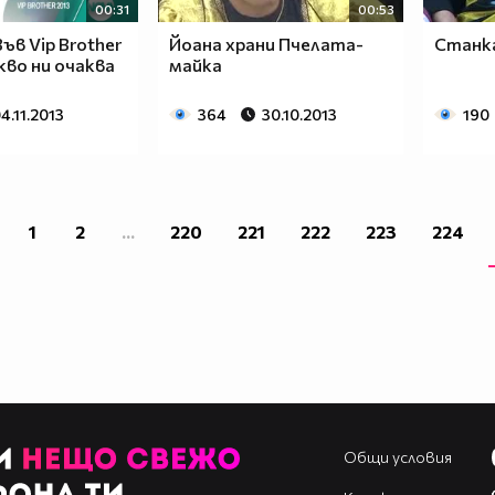
00:31
00:53
ъв Vip Brother
Йоана храни Пчелата-
Станка
кво ни очаква
майка
4.11.2013
364
30.10.2013
190
1
2
...
220
221
222
223
224
Общи условия