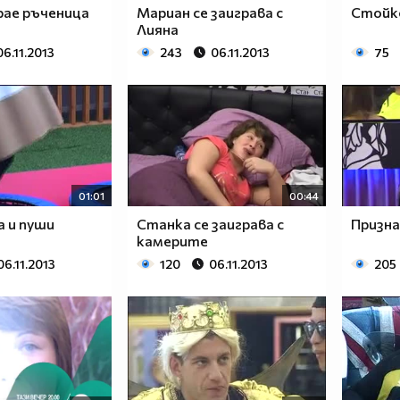
рае ръченица
Мариан се заиграва с
Стойк
Лияна
06.11.2013
243
06.11.2013
75
01:01
00:44
а и пуши
Станка се заиграва с
Призна
камерите
06.11.2013
120
06.11.2013
205