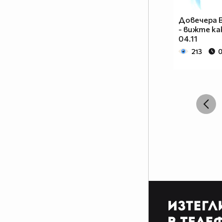
Довечера В
- вижте ка
04.11
213
0