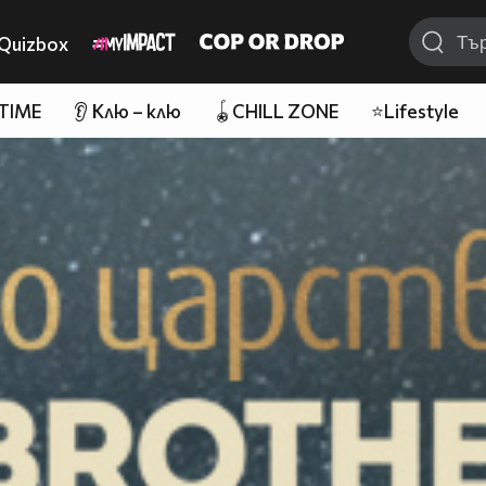
Quizbox
 TIME
👂 Клю – клю
🪀CHILL ZONE
⭐Lifestyle