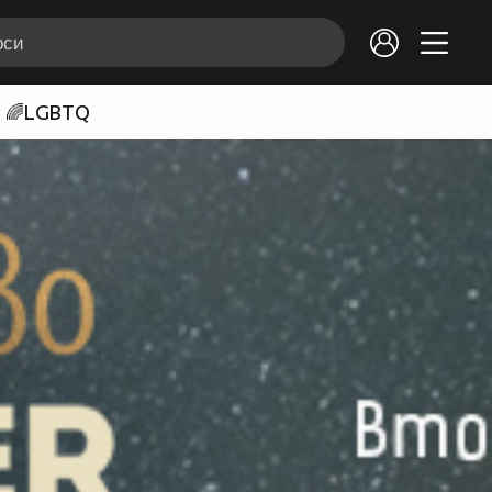
🌈LGBTQ