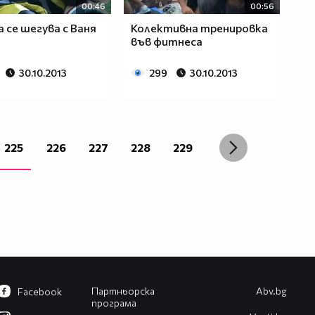
00:46
00:56
 се шегува с Ваня
Колективна тренировка
във фитнеса
30.10.2013
299
30.10.2013
225
226
227
228
229
Партньорска
Abv.bg
Facebook
програма