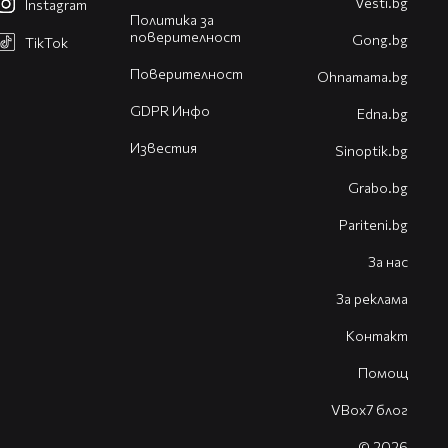
Vesti.bg
Instagram
Политика за
поверителност
Gong.bg
TikTok
Поверителност
Оhnamama.bg
GDPR Инфо
Edna.bg
Известия
Sinoptik.bg
Grabo.bg
Pariteni.bg
За нас
За реклама
Контакт
Помощ
VBox7 блог
© 2026