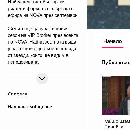
Най-успешният български
риалити формат се завръща в
ефира на NOVA през септември
Жените ще царуват в новия
сезон на VIP Brother през есента
Начало
по NOVA. Най-известната къща
у нас отново ще събере плеяда
от звезди, които ще видим в
Публично 
неподозирана
светлина. Шоуто, което постави
основите на риалити
телевизията в България, се
завръща в ефира през есента, а
Сподели
темата "Женско царство“
обещава да даде цялата власт,
Напиши съобщение
но и цялата отговорност в
ръцете на дамите.
Мишо Шама
Почивка
Събитията в Къщата ще се