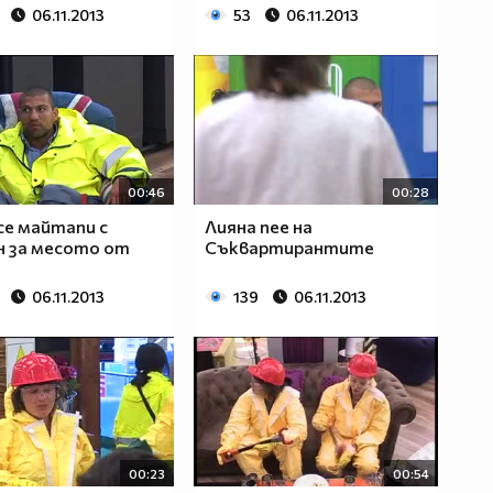
06.11.2013
53
06.11.2013
00:46
00:28
е майтапи с
Лияна пее на
 за месото от
Съквартирантите
06.11.2013
139
06.11.2013
00:23
00:54