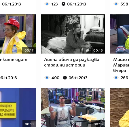
06.11.2013
123
06.11.2013
598
00:17
00:45
инките ядат
Лияна обича да разказва
Мишо с
страшни истории
Мариан
вчера
6.11.2013
400
06.11.2013
266
00:13
00:10