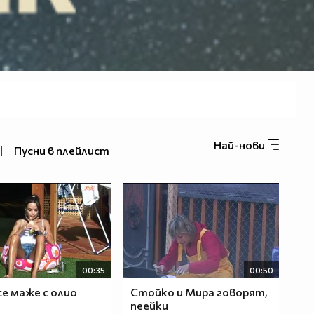
Най-нови
|
Пусни в плейлист
00:35
00:50
се маже с олио
Стойко и Мира говорят,
пеейки