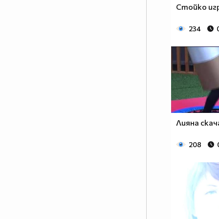
цариците и ще имат ли царе до
Стойко иг
себе си? Ще има ли война
между мъжете и жените? Кой ще
234
надделее и кой е всъщност
силният пол? Кои са звездните
участници в новия сезон на
шоуто?
Отговорите във VIP Brother:
Женско царство от 10
септември в 20.00 ч. само по
Лияна скач
NOVA
208