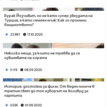
Бурак Йозчивит, но не като супер звездата на
Турция, а като семеен мъж: Как го промени
бащинството?
22 987
17.10.2020
Няколко неща, за които не трябва да се
извинявате на хората
5 176
08.09.2020
История, достойна за филм: От бедно момче в
третия свят до топ изборът на Холивуд за
партита
5 636
01.09.2020