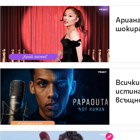
Ариана
шокира
Всички
истина
всъщно