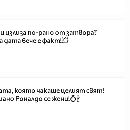
и излиза по-рано от затвора?
 дата вече е факт!💥
та, която чакаше целият свят!
ано Роналдо се жени!💍🍾