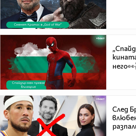
„Спайд
кината
него👀
След Б
влюбен
разпал