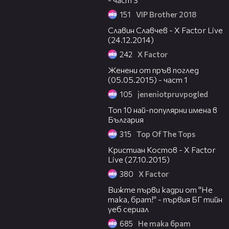
151
VIP Brother 2018
07:46
Славин Славчев - X Factor Live
(24.12.2014)
242
X Factor
33:00
Женени от пръв поглед
(05.05.2015) - част 1
105
jeneniotpruvpogled
02:04
Топ 10 най-популярни имена в
България
315
Top Of The Tops
04:18
Кристиан Костов - X Factor
Live (27.10.2015)
380
X Factor
01:54
Вижте първи кадри от "Не
така, брат!" - първия БГ тийн
уеб сериал
685
Не така брат
26:05