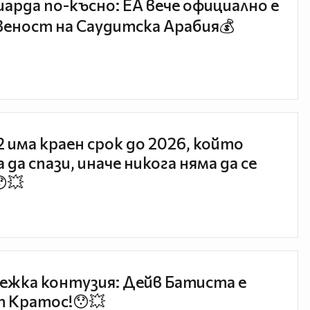
иарда по-късно: EA вече официално е
еност на Саудитска Арабия💰
 2 има краен срок до 2026, който
 да спази, иначе никога няма да се
😯💥
ежка контузия: Дейв Батиста е
 Кратос!😯💥