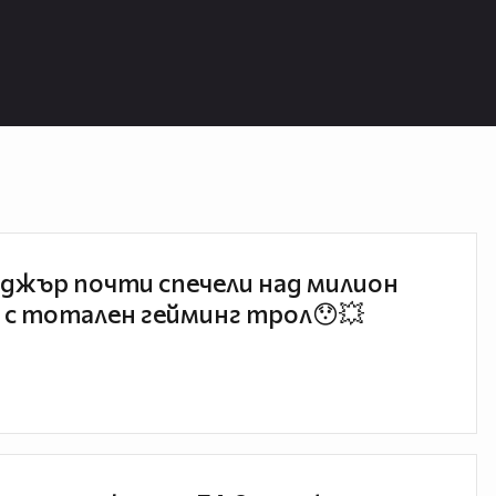
джър почти спечели над милион
 с тотален гейминг трол😯💥