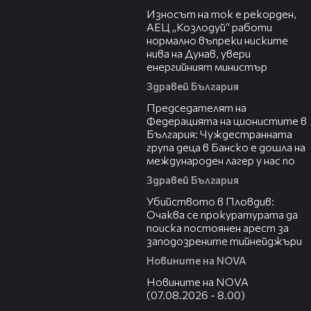
Износът на ток е рекорден,
АЕЦ „Козлодуй“ работи
нормално въпреки ниските
нива на Дунав, увери
енергийният министър
Здравей България
10:34
Председателят на
Федерацията на ционистите в
България: Чуждестранната
група деца в Банско е дошла на
международен лагер у нас по
Здравей България
01:33
Убийството в Пловдив:
Очаква се прокуратурата да
поиска постоянен арест за
заподозрените тийнейджъри
Новините на NOVA
05:52
Новините на NOVA
(07.08.2026 - 8.00)