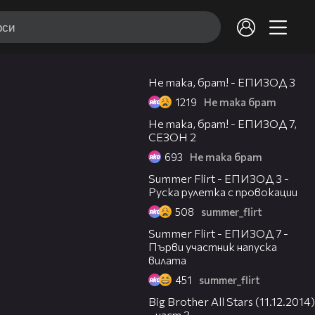
06:26
Не така, брат! - ЕПИЗОД 3
1219
Не така брат
09:14
Не така, брат! - ЕПИЗОД 7,
СЕЗОН 2
693
Не така брат
17:55
Summer Flirt - ЕПИЗОД 3 -
Руска рулетка с провокации
508
summer_flirt
16:36
Summer Flirt - ЕПИЗОД 7 -
Първи участник напуска
вилата
451
summer_flirt
08:43
Big Brother All Stars (11.12.2014)
- част 3