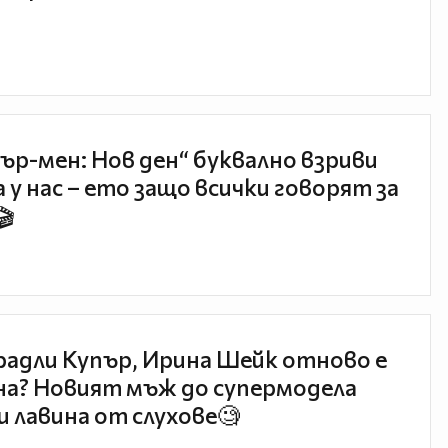
ър-мен: Нов ден“ буквално взриви
 у нас – ето защо всички говорят за
🎬
радли Купър, Ирина Шейк отново е
а? Новият мъж до супермодела
и лавина от слухове🧐