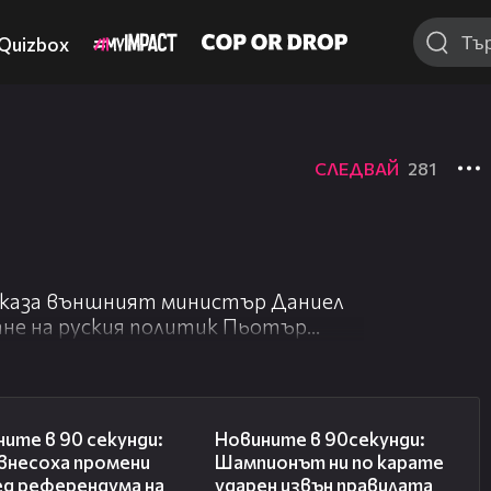
Quizbox
СЛЕДВАЙ
281
ова каза външният министър Даниел
ане на руския политик Пьотър
ъде изцяло купена от Русия. Митов
ия руски депутат от партията на
насят за двустранните отношения.
01:51
01:32
ите в 90 секунди:
Новините в 90секунди:
:a847b8cf82
и линк към статуса на
 внесоха промени
Шампионът ни по карате
/permalink.php?
ед референдума на
ударен извън правилата