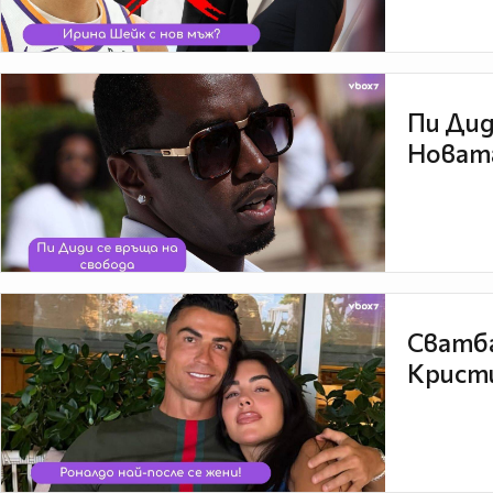
Пи Дид
Новата
Сватба
Кристи