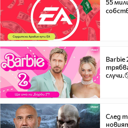
55 мил
собств
Barbie
трябва
случи.
След т
новият