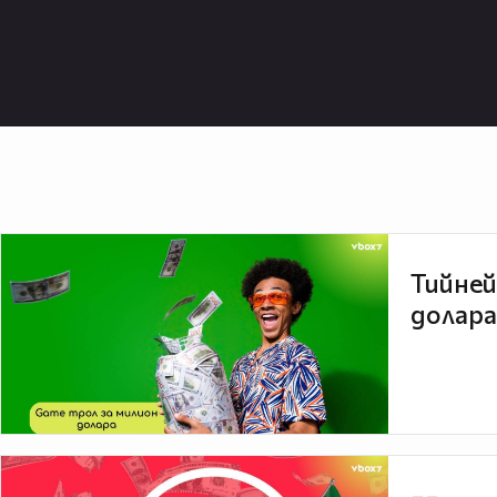
Тийней
долара