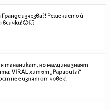
 Гранде изчезва?! Решението ѝ
 всички!😯💥
 я тананикат, но малцина знаят
та: VIRAL хитът „Papaoutai“
ст не е изпят от човек!