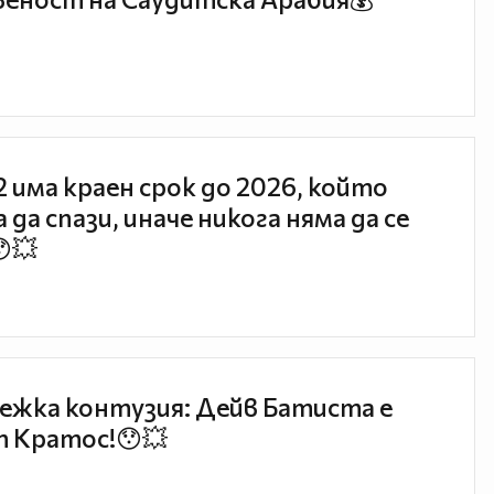
 2 има краен срок до 2026, който
 да спази, иначе никога няма да се
😯💥
ежка контузия: Дейв Батиста е
 Кратос!😯💥