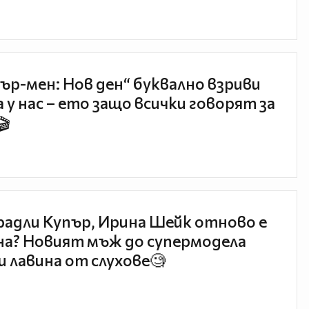
ър-мен: Нов ден“ буквално взриви
 у нас – ето защо всички говорят за
🎬
радли Купър, Ирина Шейк отново е
а? Новият мъж до супермодела
и лавина от слухове🧐