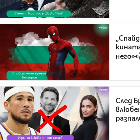
„Спайд
кината
него👀
След Б
влюбен
разпал