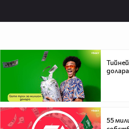
Тийней
долара
55 мил
собств