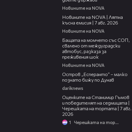
Новините на NOVA
21:18
Новините на NOVA | Лятна
късна емисия | 7 авг. 2026
Новините на NOVA
00:30
Бащата на момчето със СОП,
свалено от междуградски
автобус, разказа за
преживения шок
Новините на NOVA
00:04
Остров „Есперанто“ – малко
познато бижу по Дунав
dariknews
02:15
Оценките на Станимир Гъмов
и победителят на седмицата |
Черешката на тортата | 7 авг.
2026
1
Черешката на тортата