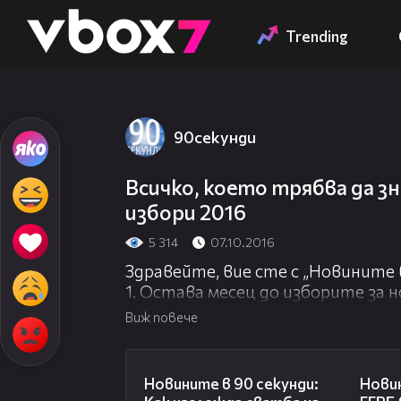
Member of
👾
Trending
90секунди
Всичко, което трябва да з
избори 2016
5 314
07.10.2016
Здравейте, вие сте с „Новините в
1. Остава месец до изборите за 
кого ще подкрепите от всичкит
Виж повече
http://www.vesti.bg/izbori2016/govo
neglasuvane-6059739
01:54
2. От света, над 300 души са ж
Новините в 90 секунди:
Новин
нанесе огромни разрушения в Ха