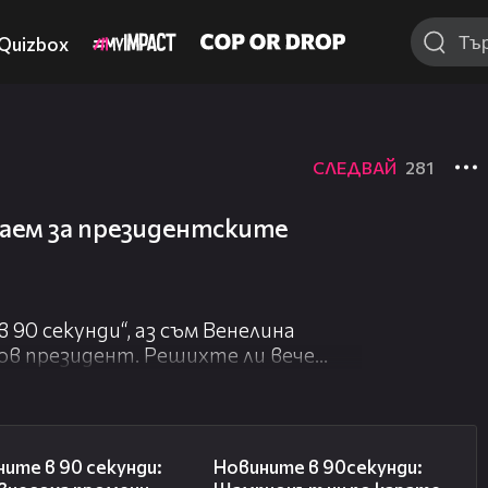
Quizbox
СЛЕДВАЙ
281
наем за президентските
 90 секунди“, аз съм Венелина
нов президент. Решихте ли вече
е 21 кандидати?
riteliat-na-cik-niama-globi-za-
01:51
01:32
ертвите на урагана Матю, който
ите в 90 секунди:
Новините в 90секунди:
ити, Куба, Доминиканската