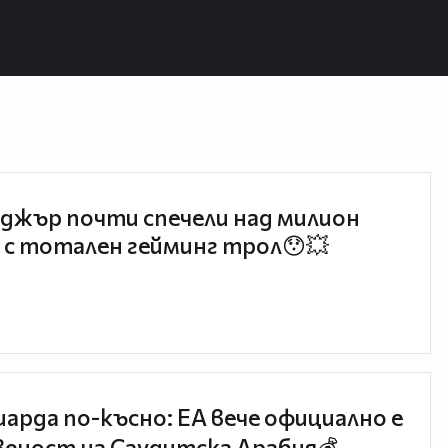
джър почти спечели над милион
 с тотален гейминг трол😯💥
иарда по-късно: EA вече официално е
еност на Саудитска Арабия💰