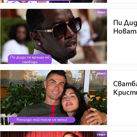
Пи Дид
Новата
Сватба
Кристи