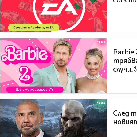
Barbie
трябва
случи.
След т
новият