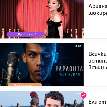
Ариана
шокира
Всички
истина
всъщно
Елиът 