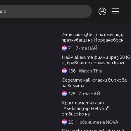
04:25
7-те най-известни именици,
празнуващи на Йордановден
71
7-те НАЙ
04:51
Най-чаканите филми през 2016
г., правени по популярни книги
166
Watch This
08:15
Седемте най-опасни върхове
на Земята
128
7-те НАЙ
00:16
Храм-паметникът
"Александър Невски"
отвисоко на
26
Новините на NOVA
03:19
Прическа за плажа?! И още 2