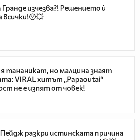
 Гранде изчезва?! Решението ѝ
 всички!😯💥
 я тананикат, но малцина знаят
та: VIRAL хитът „Papaoutai“
ст не е изпят от човек!
Пейдж разкри истинската причина