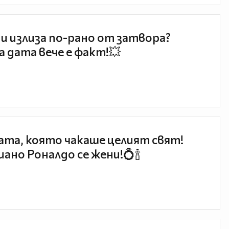
и излиза по-рано от затвора?
 дата вече е факт!💥
та, която чакаше целият свят!
ано Роналдо се жени!💍🍾