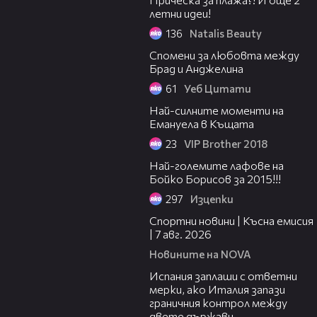
летни идеи!
136
Natalis Beauty
01:48
Спомени за любовта между
Брад и Анджелина
61
Уеб Цитати
04:57
Най-силните моменти на
Емануела в Къщата
23
VIP Brother 2018
03:16
Най-големите лафове на
Бойко Борисов за 2015!!!
297
Изцепки
03:46
Спортни новини | Късна емисия
| 7 авг. 2026
Новините на NOVA
00:51
Испания заплаши с ответни
мерки, ако Италия запази
граничния контрол между
двете държави