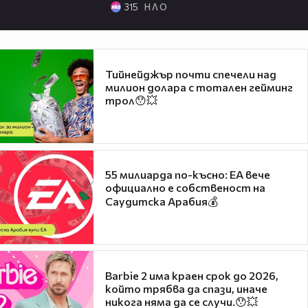
315
Н Л О
Тийнейджър почти спечели над
милион долара с тотален гейминг
трол😯💥
55 милиарда по-късно: EA вече
официално е собственост на
Саудитска Арабия💰
Barbie 2 има краен срок до 2026,
който трябва да спази, иначе
никога няма да се случи.😯💥