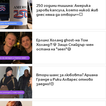
250 години тишина: Америка
зарови капсула, която никой жив
днес няма да отвори👀💥
Ерлинг Холанд ghost-на Том
Холанд?! 💀 Защо Спайдър-мен
остана на "seen"😅
Втори шанс за любовта? Ариана
Гранде и Рики Алварес отново
заедно!😍