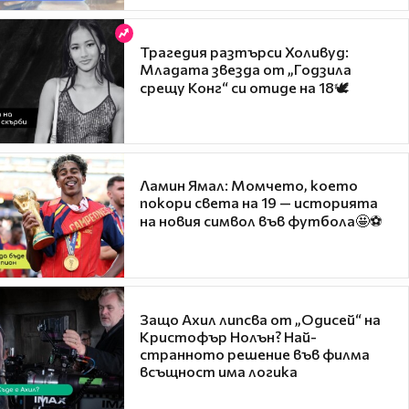
Трагедия разтърси Холивуд:
Младата звезда от „Годзила
срещу Конг“ си отиде на 18🕊️
Ламин Ямал: Момчето, което
покори света на 19 — историята
на новия символ във футбола🤩⚽
Защо Ахил липсва от „Одисей“ на
Кристофър Нолън? Най-
странното решение във филма
всъщност има логика