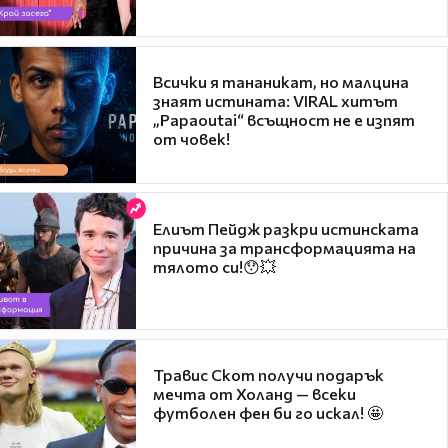
Всички я тананикат, но малцина
знаят истината: VIRAL хитът
„Papaoutai“ всъщност не е изпят
от човек!
Елиът Пейдж разкри истинската
причина за трансформацията на
тялото си!😯💥
Травис Скот получи подарък
мечта от Холанд — всеки
футболен фен би го искал! 🤩