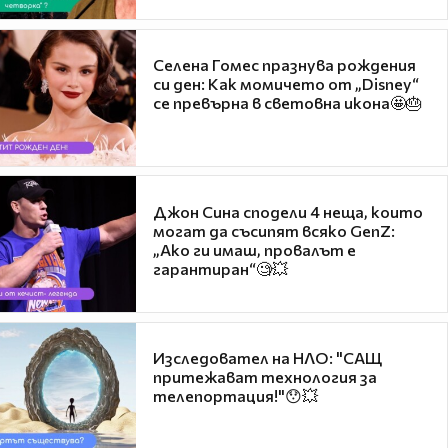
Селена Гомес празнува рождения
си ден: Как момичето от „Disney“
се превърна в световна икона🤩🎂
Джон Сина сподели 4 неща, които
могат да съсипят всяко GenZ:
„Ако ги имаш, провалът е
гарантиран“🧐💥
Изследовател на НЛО: "САЩ
притежават технология за
телепортация!"😯💥