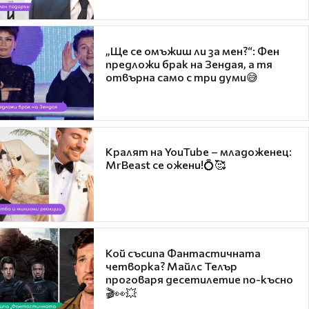
„Ще се омъжиш ли за мен?“: Фен
предложи брак на Зендая, а тя
отвърна само с три думи😅
Кралят на YouTube – младоженец:
MrBeast се ожени!💍🥰
Кой съсипа Фантастичната
четворка? Майлс Телър
проговаря десетилетие по-късно
🎬👀💥