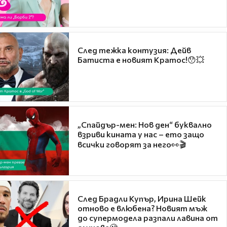
След тежка контузия: Дейв
Батиста е новият Кратос!😯💥
„Спайдър-мен: Нов ден“ буквално
взриви кината у нас – ето защо
всички говорят за него👀🎬
След Брадли Купър, Ирина Шейк
отново е влюбена? Новият мъж
до супермодела разпали лавина от