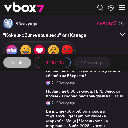
Member of
👾
90секунди
СЛЕДВАЙ
281
"Кокаиновите принцеси" от Канада
Всички
TRENDING
90секунди
01:54
Новините в 90 секунди: Как изглежда
сватба на Еверест ?
2
90секунди
01:51
Новините в 90 секунди: ГЕРБ внесоха
промени според референдума на Слави
7
90секунди
16:02
Безглутенов хляб от трици и
хърватски десерт от Милена
Маркова-Маца | Черешката на
тортата | 3 авг. 2026 | част 1