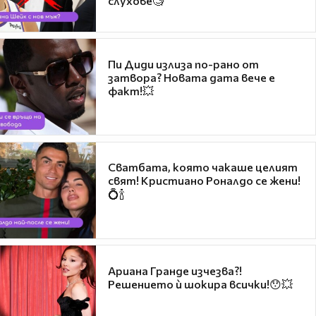
слухове🧐
Пи Диди излиза по-рано от
затвора? Новата дата вече е
факт!💥
Сватбата, която чакаше целият
свят! Кристиано Роналдо се жени!
💍🍾
Ариана Гранде изчезва?!
Решението ѝ шокира всички!😯💥