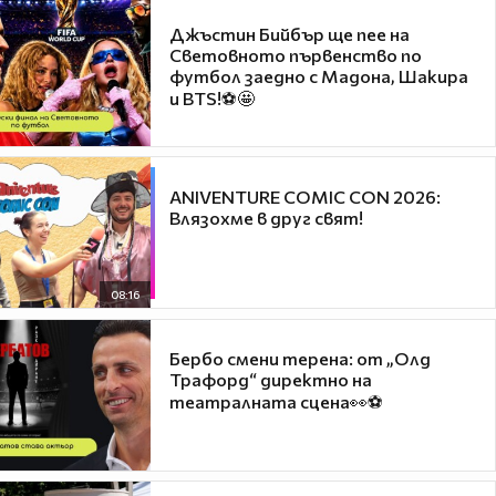
Джъстин Бийбър ще пее на
Световното първенство по
футбол заедно с Мадона, Шакира
и BTS!⚽🤩
ANIVENTURE COMIC CON 2026:
Влязохме в друг свят!
08:16
Бербо смени терена: от „Олд
Трафорд“ директно на
театралната сцена👀⚽