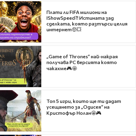
Плати ли FIFA милиони на
IShowSpeed?! Истината зад
сделката, която разтърси целия
интернет🤑💥
„Game of Thrones“ най-накрая
получава PC версията която
чакахме🎮🤩
Топ 5 игри, които ще ти дадат
усещането за „Одисея“ на
Кристофър Нолан🤩🎮