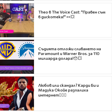
Theo в The Voice Cast: "Правен съм
в дискотека!" 👀💥
Съдията отложи сливането на
Paramount и Warner Bros. за 110
милиарда долара!😯💥
Любов или скандал? Карди Би и
Мадука Окойе разпалиха
интернет❤️‍🔥🔥