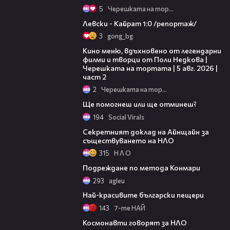
5
Черешката на тортата
05:57
Левски - Кайрат 1:0 /репортаж/
3
gong_bg
15:31
Кино меню, вдъхновено от легендарни
филми и творци от Поли Недкова |
Черешката на тортата | 5 авг. 2026 |
част 2
2
Черешката на тортата
06:31
Ще помогнеш или ще отминеш?
194
Social Virals
06:35
Секретният доклад на Айнщайн за
съществуването на НЛО
315
Н Л О
10:05
Подреждане по метода Конмари
293
agleu
06:43
Най-красивите български пещери
143
7-те НАЙ
05:12
Космонавти говорят за НЛО