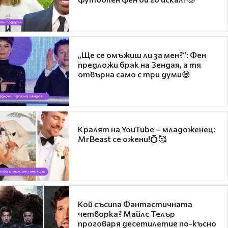
„Ще се омъжиш ли за мен?“: Фен
предложи брак на Зендая, а тя
отвърна само с три думи😅
Кралят на YouTube – младоженец:
MrBeast се ожени!💍🥰
Кой съсипа Фантастичната
четворка? Майлс Телър
проговаря десетилетие по-късно