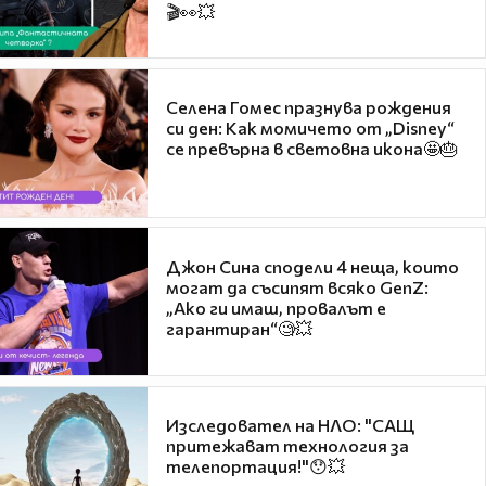
🎬👀💥
Селена Гомес празнува рождения
си ден: Как момичето от „Disney“
се превърна в световна икона🤩🎂
Джон Сина сподели 4 неща, които
могат да съсипят всяко GenZ:
„Ако ги имаш, провалът е
гарантиран“🧐💥
Изследовател на НЛО: "САЩ
притежават технология за
телепортация!"😯💥