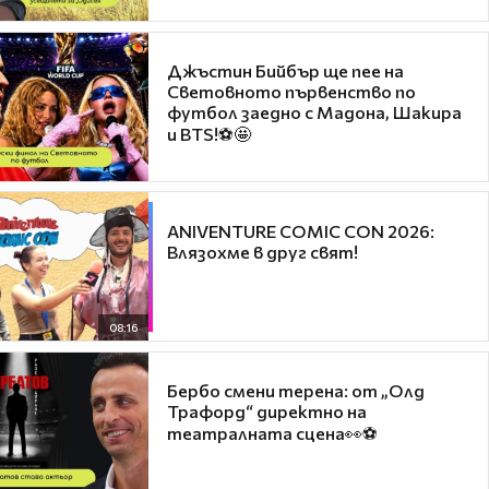
Джъстин Бийбър ще пее на
Световното първенство по
футбол заедно с Мадона, Шакира
и BTS!⚽🤩
ANIVENTURE COMIC CON 2026:
Влязохме в друг свят!
08:16
Бербо смени терена: от „Олд
Трафорд“ директно на
театралната сцена👀⚽