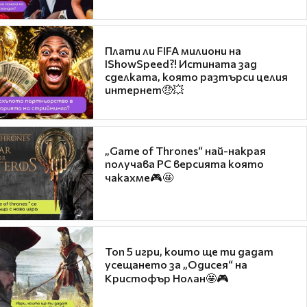
Плати ли FIFA милиони на
IShowSpeed?! Истината зад
сделката, която разтърси целия
интернет🤑💥
„Game of Thrones“ най-накрая
получава PC версията която
чакахме🎮🤩
Топ 5 игри, които ще ти дадат
усещането за „Одисея“ на
Кристофър Нолан🤩🎮