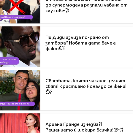
до супермодела разпали лавина от
слухове🧐
Пи Диди излиза по-рано от
затвора? Новата дата вече е
факт!💥
Сватбата, която чакаше целият
свят! Кристиано Роналдо се жени!
💍🍾
Ариана Гранде изчезва?!
Решението ѝ шокира всички!😯💥