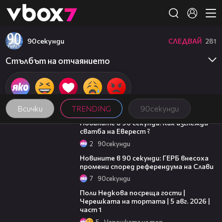
Member of
👾
90секунди
СЛЕДВАЙ
281
Стълбът на отчаянието
Всички
TRENDING
90секунди
01:54
Новините в 90 секунди: Как изглежда
сватба на Еверест ?
2
90секунди
01:51
Новините в 90 секунди: ГЕРБ внесоха
промени според референдума на Слави
7
90секунди
19:25
Поли Недкова посреща гости |
Черешката на тортата | 5 авг. 2026 |
част 1
5
Черешката на тортата