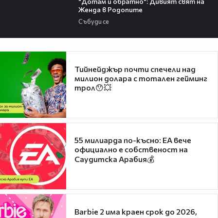
"Дотам и обратно": Дивият свят на
Женда в Родопите
Събуди се
Тийнейджър почти спечели над
милион долара с тотален гейминг
трол😯💥
55 милиарда по-късно: EA вече
официално е собственост на
Саудитска Арабия💰
Barbie 2 има краен срок до 2026,