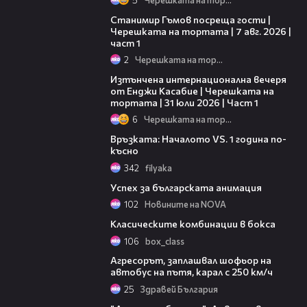
16:22
Станимир Гъмов посреща гости |
Черешката на тортата | 7 авг. 2026 |
част 1
2
Черешката на тортата
18:07
Изтънчена интернационална вечеря
от Енджи Касабие | Черешката на
тортата | 31 юли 2026 | Част 1
6
Черешката на тортата
05:15
Връзката: Началото VS. 1 година по-
късно
342
filyaka
01:40
Успех за българската анимация
102
Новините на NOVA
04:18
Класическите комбинации в бокса
106
box_class
06:42
Агресорът, заплашвал шофьор на
автобус на пътя, карал с 250 км/ч
25
Здравей България
06:40