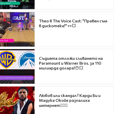
Theo в The Voice Cast: "Правен съм
в дискотека!" 👀💥
Съдията отложи сливането на
Paramount и Warner Bros. за 110
милиарда долара!😯💥
Любов или скандал? Карди Би и
Мадука Окойе разпалиха
интернет❤️‍🔥🔥