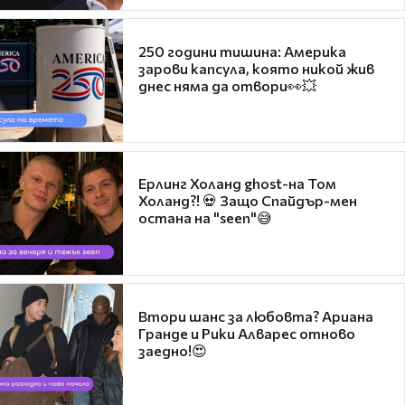
250 години тишина: Америка
зарови капсула, която никой жив
днес няма да отвори👀💥
Ерлинг Холанд ghost-на Том
Холанд?! 💀 Защо Спайдър-мен
остана на "seen"😅
Втори шанс за любовта? Ариана
Гранде и Рики Алварес отново
заедно!😍