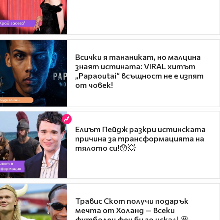
Всички я тананикат, но малцина
знаят истината: VIRAL хитът
„Papaoutai“ всъщност не е изпят
от човек!
Елиът Пейдж разкри истинската
причина за трансформацията на
тялото си!😯💥
Травис Скот получи подарък
мечта от Холанд — всеки
футболен фен би го искал! 🤩