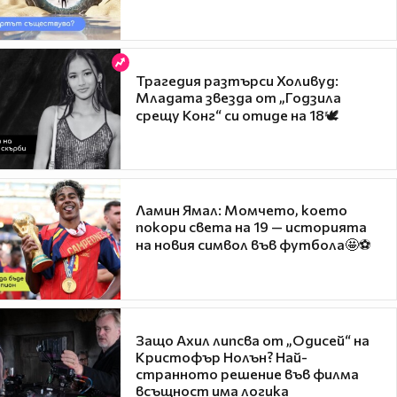
Трагедия разтърси Холивуд:
Младата звезда от „Годзила
срещу Конг“ си отиде на 18🕊️
Ламин Ямал: Момчето, което
покори света на 19 — историята
на новия символ във футбола🤩⚽
Защо Ахил липсва от „Одисей“ на
Кристофър Нолън? Най-
странното решение във филма
всъщност има логика