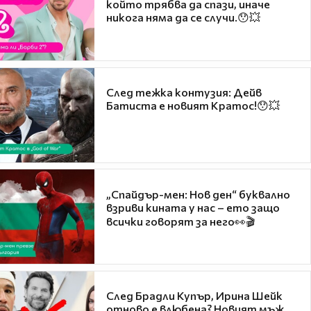
който трябва да спази, иначе
никога няма да се случи.😯💥
След тежка контузия: Дейв
Батиста е новият Кратос!😯💥
„Спайдър-мен: Нов ден“ буквално
взриви кината у нас – ето защо
всички говорят за него👀🎬
След Брадли Купър, Ирина Шейк
отново е влюбена? Новият мъж