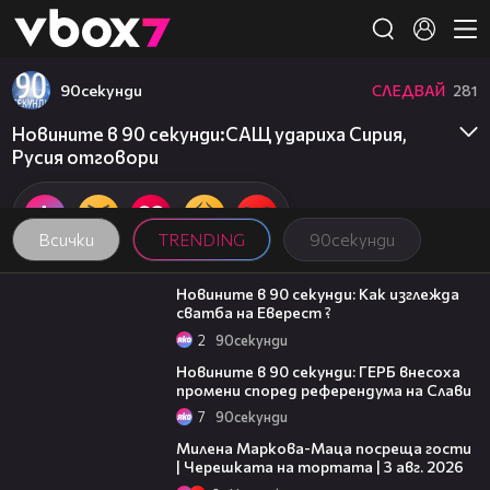
Member of
👾
90секунди
СЛЕДВАЙ
281
Новините в 90 секунди:САЩ удариха Сирия,
Русия отговори
Всички
TRENDING
90секунди
01:54
Новините в 90 секунди: Как изглежда
сватба на Еверест ?
2
90секунди
01:51
Новините в 90 секунди: ГЕРБ внесоха
промени според референдума на Слави
7
90секунди
20:17
Милена Маркова-Маца посреща гости
| Черешката на тортата | 3 авг. 2026