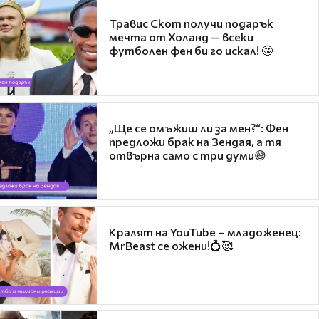
Травис Скот получи подарък
мечта от Холанд — всеки
футболен фен би го искал! 🤩
„Ще се омъжиш ли за мен?“: Фен
предложи брак на Зендая, а тя
отвърна само с три думи😅
Кралят на YouTube – младоженец:
MrBeast се ожени!💍🥰