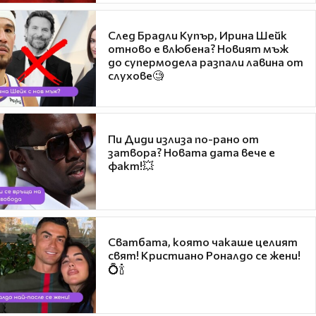
След Брадли Купър, Ирина Шейк
отново е влюбена? Новият мъж
до супермодела разпали лавина от
слухове🧐
Пи Диди излиза по-рано от
затвора? Новата дата вече е
факт!💥
Сватбата, която чакаше целият
свят! Кристиано Роналдо се жени!
💍🍾