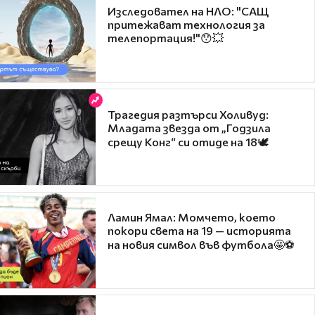
Изследовател на НЛО: "САЩ
притежават технология за
телепортация!"😯💥
Трагедия разтърси Холивуд:
Младата звезда от „Годзила
срещу Конг“ си отиде на 18🕊️
Ламин Ямал: Момчето, което
покори света на 19 — историята
на новия символ във футбола🤩⚽