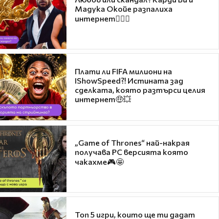
Мадука Окойе разпалиха
интернет❤️‍🔥🔥
Плати ли FIFA милиони на
IShowSpeed?! Истината зад
сделката, която разтърси целия
интернет🤑💥
„Game of Thrones“ най-накрая
получава PC версията която
чакахме🎮🤩
Топ 5 игри, които ще ти дадат