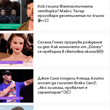
Кой съсипа Фантастичната
четворка? Майлс Телър
проговаря десетилетие по-късно
🎬👀💥
Селена Гомес празнува рождения
си ден: Как момичето от „Disney“
се превърна в световна икона🤩🎂
Джон Сина сподели 4 неща, които
могат да съсипят всяко GenZ:
„Ако ги имаш, провалът е
гарантиран“🧐💥