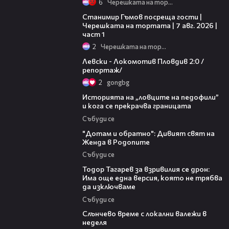
6
Черешката на тортата
16:22
Станимир Гъмов посреща гости |
Черешката на тортата | 7 авг. 2026 |
част 1
2
Черешката на тортата
06:10
Левски - Локомотив Пловдив 2:0 /
репортаж/
2
gongbg
06:36
Историята на „ловците на педофили”
и кога се прекрачва границата
Събуди се
06:40
"Дотам и обратно": Дивият свят на
Женда в Родопите
Събуди се
15:02
Тодор Тагарев за взривилия се дрон:
Има още една версия, която не трябва
да изключваме
Събуди се
00:56
Слънчево време с локални валежи в
неделя