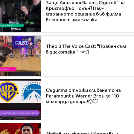
Защо Ахил липсва от „Одисей“ на
Кристофър Нолън? Най-
странното решение във филма
всъщност има логика
Theo в The Voice Cast: "Правен съм
в дискотека!" 👀💥
Съдията отложи сливането на
Paramount и Warner Bros. за 110
милиарда долара!😯💥
Любов или скандал? Карди Би и