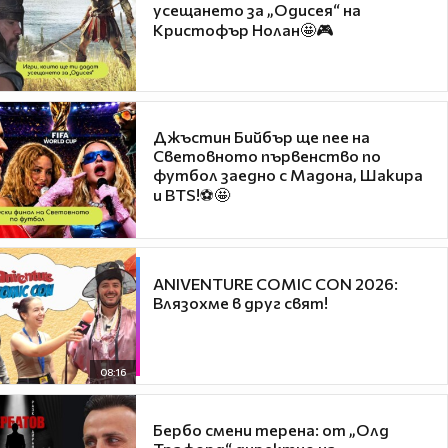
усещането за „Одисея“ на
Кристофър Нолан🤩🎮
Джъстин Бийбър ще пее на
Световното първенство по
футбол заедно с Мадона, Шакира
и BTS!⚽🤩
ANIVENTURE COMIC CON 2026:
Влязохме в друг свят!
08:16
Бербо смени терена: от „Олд