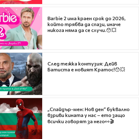
Barbie 2 има краен срок до 2026,
който трябва да спази, иначе
никога няма да се случи.😯💥
След тежка контузия: Дейв
Батиста е новият Кратос!😯💥
„Спайдър-мен: Нов ден“ буквално
взриви кината у нас – ето защо
всички говорят за него👀🎬