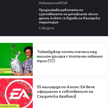
Новините на NOVA
03:59
Продължава работата по
изясняването на детайлите около
дрона, който се взриви на българска
територия
Събуди се
Тийнейджър почти спечели над
милион долара с тотален гейминг
трол😯💥
55 милиарда по-късно: EA вече
официално е собственост на
Саудитска Арабия💰