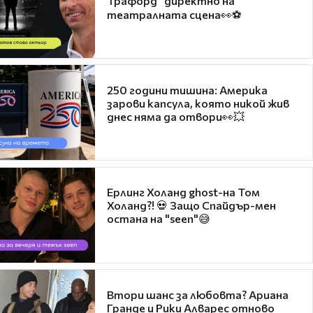
Трафорд“ директно на
театралната сцена👀⚽
250 години тишина: Америка
зарови капсула, която никой жив
днес няма да отвори👀💥
Ерлинг Холанд ghost-на Том
Холанд?! 💀 Защо Спайдър-мен
остана на "seen"😅
Втори шанс за любовта? Ариана
Гранде и Рики Алварес отново