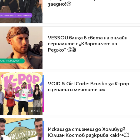
заедно!😍
VESSOU влиза в света на онлайн
сериалите с „Кварталът на
Реджо“ 🤩🎬
VOID & Girl Code: Всичко за K-pop
сцената и мечтите им
07:50
Искаш да стигнеш до Холивуд?
Юлиан Костов разкрива как!👀💥