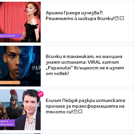
Ариана Гранде изчезва?!
Решението ѝ шокира всички!😯💥
Всички я тананикат, но малцина
знаят истината: VIRAL хитът
„Papaoutai“ всъщност не е изпят
от човек!
Елиът Пейдж разкри истинската
причина за трансформацията на
тялото си!😯💥