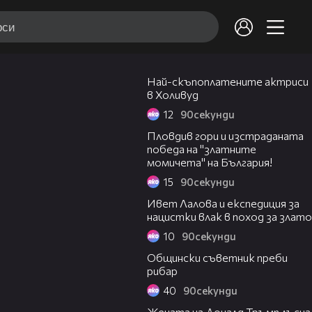
02:07
Най-скъпоплатените актриси
в Холивуд
12
90секунди
02:16
Пловдив гори и изстраданата
победа на "златните
момичета" на България!
15
90секунди
01:29
Ивет Лалова и експедиция за
нацистки влак в поход за злато
10
90секунди
01:43
Общински съветник преби
рибар
40
90секунди
02:24
Жената на Доналд Тръмп лъсна