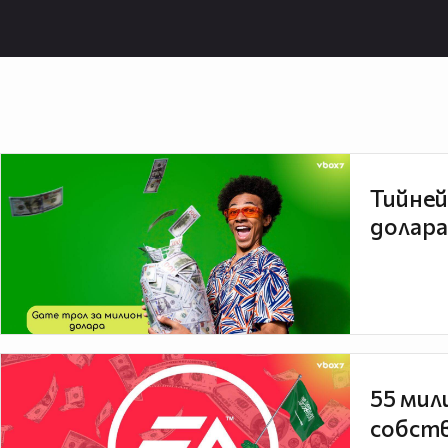
Тийней
долара
55 мил
собств