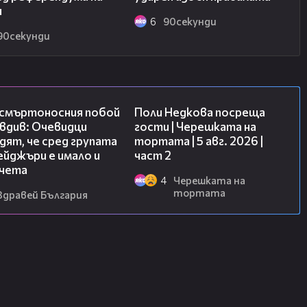
ра, който подстригва без пари -
и
bopitno/frizior-preobraziava-
6
90секунди
90секунди
рфектно тяло на 58 г. -
ubiznes/sharyn-stoun-seksi-i-po-
09:32
13:03
 смъртоносния побой
Поли Недкова посреща
вдив: Очевидци
гости | Черешката на
ят, че сред групата
тортата | 5 авг. 2026 |
йджъри е имало и
част 2
чета
4
Черешката на
тортата
Здравей България