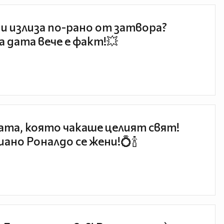
и излиза по-рано от затвора?
 дата вече е факт!💥
та, която чакаше целият свят!
ано Роналдо се жени!💍🍾