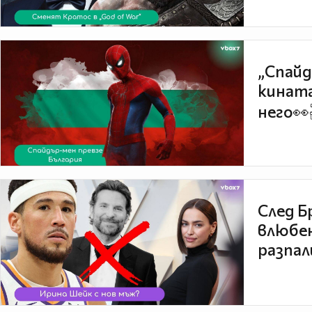
„Спайд
кината
него👀
След Б
влюбен
разпал