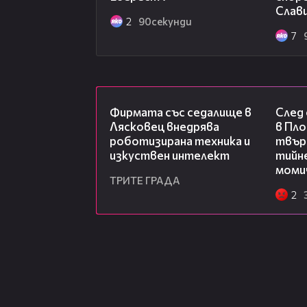
Новина 4: Запознайте се с фризьо
Слав
http://www.vesti.bg/lyubopitno/lyu
2
90секунди
7
bezdomnici-snimki-6057019
Новина 5: Шарън Стоун показа пе
http://www.vesti.bg/lyubopitno/sho
banski-na-58-g-6057011
00:06
Фирмата със седалище в
След
Лясковец внедрява
в Пло
роботизирана техника и
твърд
изкуствен интелект
тийне
моми
ТРИТЕ ГРАДА
2