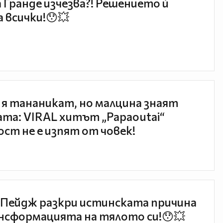
 Гранде изчезва?! Решението ѝ
 всички!😯💥
 я тананикат, но малцина знаят
та: VIRAL хитът „Papaoutai“
ст не е изпят от човек!
Пейдж разкри истинската причина
нсформацията на тялото си!😯💥