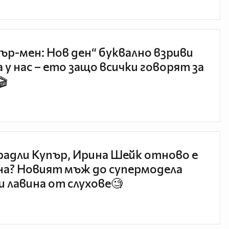
ър-мен: Нов ден“ буквално взриви
 у нас – ето защо всички говорят за
🎬
радли Купър, Ирина Шейк отново е
а? Новият мъж до супермодела
и лавина от слухове🧐