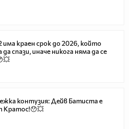
 2 има краен срок до 2026, който
 да спази, иначе никога няма да се
😯💥
ежка контузия: Дейв Батиста е
 Кратос!😯💥