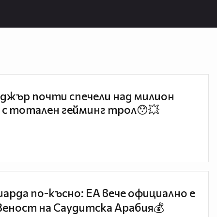
джър почти спечели над милион
 с тотален гейминг трол😯💥
иарда по-късно: EA вече официално е
еност на Саудитска Арабия💰