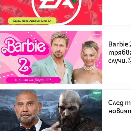
Barbie
трябва
случи.
След т
новият