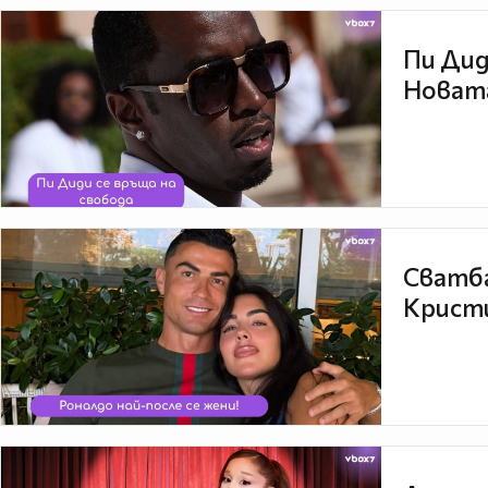
Пи Дид
Новата
Сватба
Кристи