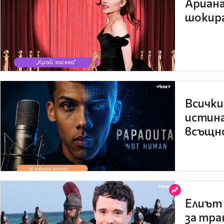
Ариана
шокира
Всички
истина
всъщно
Елиът 
за тра