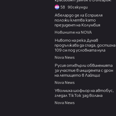
58
90секунди
03:25
Абелардо де ла Есприеля
положи клетва като
президент на Колумбия
Новините на NOVA
00:23
Нивото на река Дунав
продължава да спада, достигна
109 см под условната нула
Nova News
00:46
Русия отхвърли обвиненията
за участие в инцидента с дрон
на летището в Лайпциг
Nova News
00:33
Уволниха шофьор на автобус,
гледал TikTok зад волана
Nova News