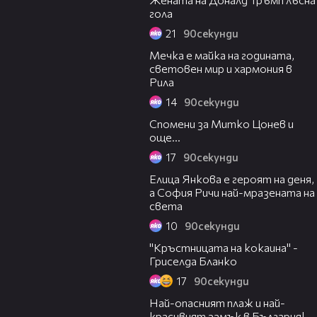
гола
21
90секунди
01:53
Мечка е майка на годината,
световен мир и хармония в
Рила
14
90секунди
02:05
Спомени за Митко Цонев и
още...
17
90секунди
01:54
Елица Янкова е героят на деня,
а София Ричи най-мразената на
света
10
90секунди
01:31
"Кръстницата на кокаина" -
Гриселда Бланко
17
90секунди
02:27
Най-опасният плаж и най-
красивият замък в България!