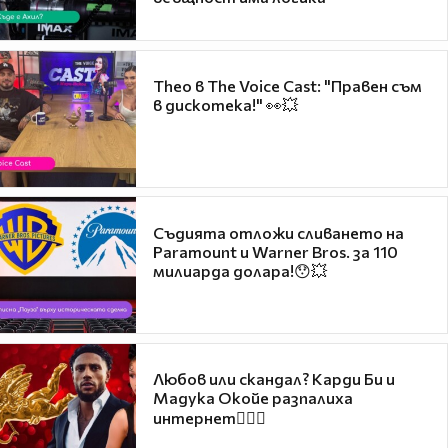
Theo в The Voice Cast: "Правен съм
в дискотека!" 👀💥
Съдията отложи сливането на
Paramount и Warner Bros. за 110
милиарда долара!😯💥
Любов или скандал? Карди Би и
Мадука Окойе разпалиха
интернет❤️‍🔥🔥