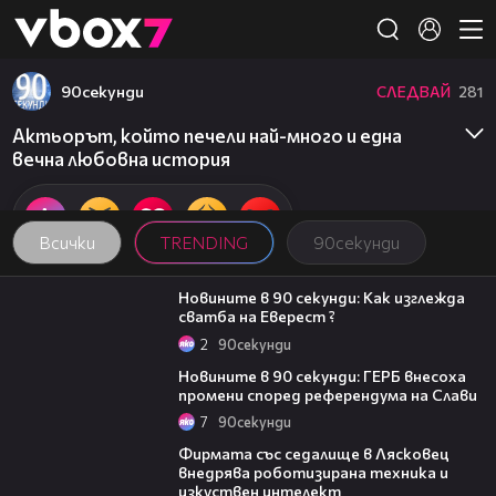
Member of
👾
90секунди
СЛЕДВАЙ
281
Актьорът, който печели най-много и една
вечна любовна история
Всички
TRENDING
90секунди
01:54
Новините в 90 секунди: Как изглежда
сватба на Еверест ?
2
90секунди
01:51
Новините в 90 секунди: ГЕРБ внесоха
промени според референдума на Слави
7
90секунди
00:06
Фирмата със седалище в Лясковец
внедрява роботизирана техника и
изкуствен интелект