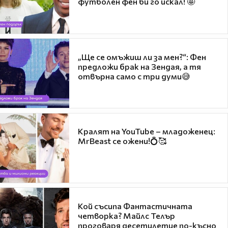
футболен фен би го искал! 🤩
„Ще се омъжиш ли за мен?“: Фен
предложи брак на Зендая, а тя
отвърна само с три думи😅
Кралят на YouTube – младоженец:
MrBeast се ожени!💍🥰
Кой съсипа Фантастичната
четворка? Майлс Телър
проговаря десетилетие по-късно