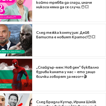
който трябва да спази, иначе
никога няма да се случи.😯💥
След тежка контузия: Дейв
Батиста е новият Кратос!😯💥
„Спайдър-мен: Нов ден“ буквално
взриви кината у нас – ето защо
всички говорят за него👀🎬
След Брадли Купър, Ирина Шейк