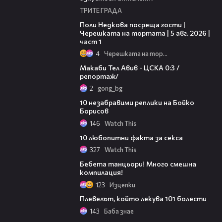
ТРИТЕ ГРАДА
19:25
Поли Недкова посреща гости |
Черешката на тортата | 5 авг. 2026 |
част 1
4
Черешката на тортата
09:11
Макаби Тел Авив - ЦСКА 0:3 /
репортаж/
2
gong_bg
03:41
10 незабравими реплики на Бойко
Борисов
146
Watch This
01:40
10 любопитни факта за секса
327
Watch This
07:03
Бебета танцьори! Много смешна
компилация!
123
Изцепки
04:01
Плевелът, който лекува 101 болести
143
Баба знае
03:23