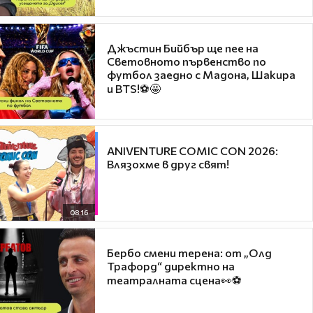
Джъстин Бийбър ще пее на
Световното първенство по
футбол заедно с Мадона, Шакира
и BTS!⚽🤩
ANIVENTURE COMIC CON 2026:
Влязохме в друг свят!
08:16
Бербо смени терена: от „Олд
Трафорд“ директно на
театралната сцена👀⚽