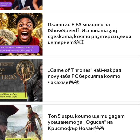
Плати ли FIFA милиони на
IShowSpeed?! Истината зад
сделката, която разтърси целия
интернет🤑💥
„Game of Thrones“ най-накрая
получава PC версията която
чакахме🎮🤩
Топ 5 игри, които ще ти дадат
усещането за „Одисея“ на
Кристофър Нолан🤩🎮