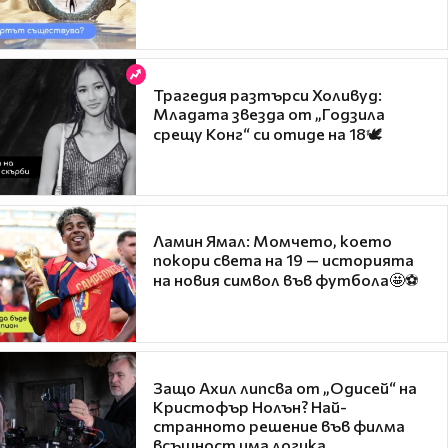
Трагедия разтърси Холивуд:
Младата звезда от „Годзила
срещу Конг“ си отиде на 18🕊️
Ламин Ямал: Момчето, което
покори света на 19 — историята
на новия символ във футбола🤩⚽
Защо Ахил липсва от „Одисей“ на
Кристофър Нолън? Най-
странното решение във филма
всъщност има логика