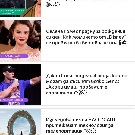
🎬👀💥
Селена Гомес празнува рождения
си ден: Как момичето от „Disney“
се превърна в световна икона🤩🎂
Джон Сина сподели 4 неща, които
могат да съсипят всяко GenZ:
„Ако ги имаш, провалът е
гарантиран“🧐💥
Изследовател на НЛО: "САЩ
притежават технология за
телепортация!"😯💥