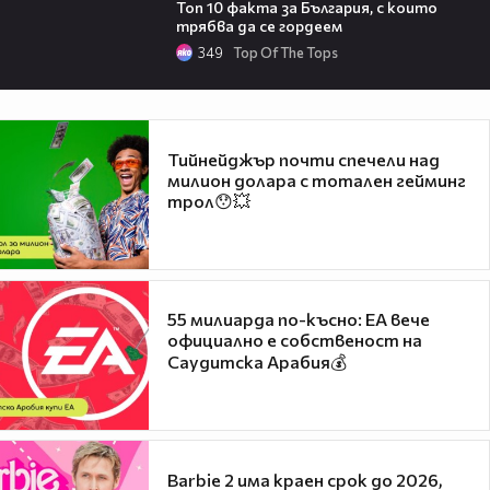
Топ 10 факта за България, с които
трябва да се гордеем
349
Top Of The Tops
Тийнейджър почти спечели над
милион долара с тотален гейминг
трол😯💥
55 милиарда по-късно: EA вече
официално е собственост на
Саудитска Арабия💰
Barbie 2 има краен срок до 2026,