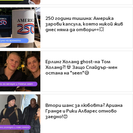
250 години тишина: Америка
зарови капсула, която никой жив
днес няма да отвори👀💥
Ерлинг Холанд ghost-на Том
Холанд?! 💀 Защо Спайдър-мен
остана на "seen"😅
Втори шанс за любовта? Ариана
Гранде и Рики Алварес отново
заедно!😍