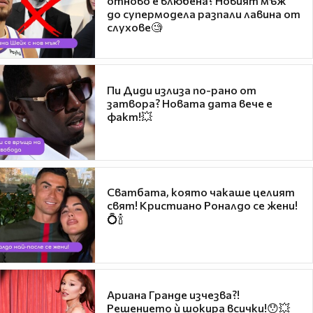
отново е влюбена? Новият мъж
до супермодела разпали лавина от
слухове🧐
Пи Диди излиза по-рано от
затвора? Новата дата вече е
факт!💥
Сватбата, която чакаше целият
свят! Кристиано Роналдо се жени!
💍🍾
Ариана Гранде изчезва?!
Решението ѝ шокира всички!😯💥