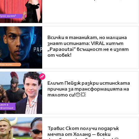
Всички я тананикат, но малцина
знаят истината: VIRAL хитът
„Papaoutai“ всъщност не е изпят
от човек!
Елиът Пейдж разкри истинската
причина за трансформацията на
тялото си!😯💥
Травис Скот получи подарък
мечта от Холанд — всеки