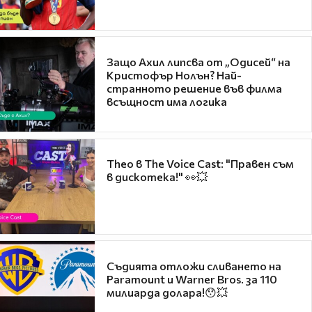
Защо Ахил липсва от „Одисей“ на
Кристофър Нолън? Най-
странното решение във филма
всъщност има логика
Theo в The Voice Cast: "Правен съм
в дискотека!" 👀💥
Съдията отложи сливането на
Paramount и Warner Bros. за 110
милиарда долара!😯💥