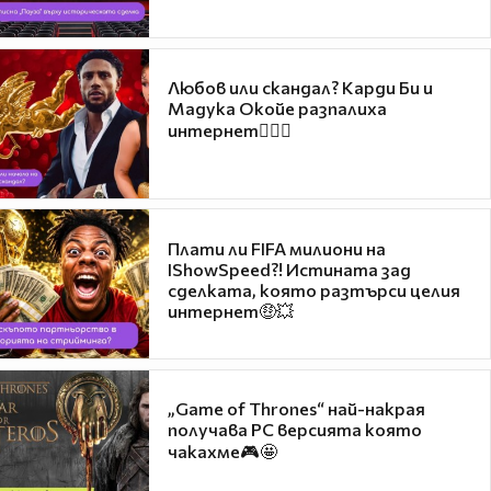
Любов или скандал? Карди Би и
Мадука Окойе разпалиха
интернет❤️‍🔥🔥
Плати ли FIFA милиони на
IShowSpeed?! Истината зад
сделката, която разтърси целия
интернет🤑💥
„Game of Thrones“ най-накрая
получава PC версията която
чакахме🎮🤩