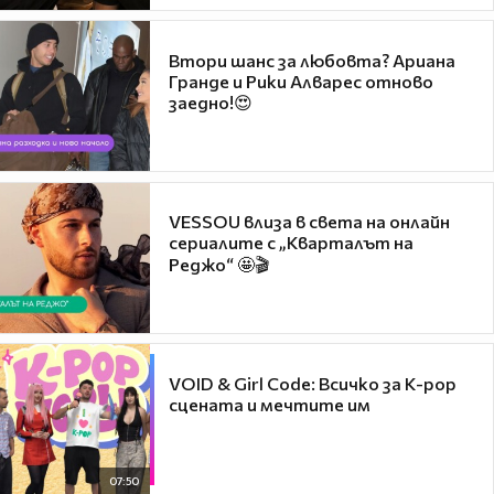
Втори шанс за любовта? Ариана
Гранде и Рики Алварес отново
заедно!😍
VESSOU влиза в света на онлайн
сериалите с „Кварталът на
Реджо“ 🤩🎬
VOID & Girl Code: Всичко за K-pop
сцената и мечтите им
07:50