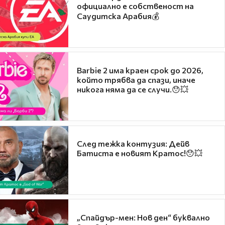
официално е собственост на
Саудитска Арабия💰
Barbie 2 има краен срок до 2026,
който трябва да спази, иначе
никога няма да се случи.😯💥
След тежка контузия: Дейв
Батиста е новият Кратос!😯💥
„Спайдър-мен: Нов ден“ буквално