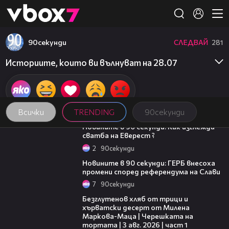
Member of
👾
90секунди
СЛЕДВАЙ
281
Историите, които ви вълнуват на 28.07
Всички
TRENDING
90секунди
01:54
Новините в 90 секунди: Как изглежда
сватба на Еверест ?
2
90секунди
01:51
Новините в 90 секунди: ГЕРБ внесоха
промени според референдума на Слави
7
90секунди
16:02
Безглутенов хляб от трици и
хърватски десерт от Милена
Маркова-Маца | Черешката на
тортата | 3 авг. 2026 | част 1