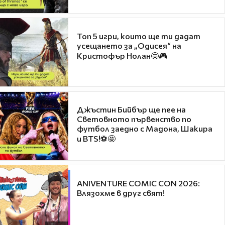
Топ 5 игри, които ще ти дадат
усещането за „Одисея“ на
Кристофър Нолан🤩🎮
Джъстин Бийбър ще пее на
Световното първенство по
футбол заедно с Мадона, Шакира
и BTS!⚽🤩
ANIVENTURE COMIC CON 2026:
Влязохме в друг свят!