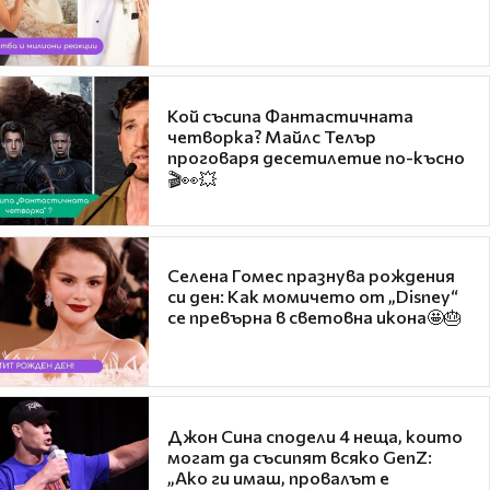
Кой съсипа Фантастичната
четворка? Майлс Телър
проговаря десетилетие по-късно
🎬👀💥
Селена Гомес празнува рождения
си ден: Как момичето от „Disney“
се превърна в световна икона🤩🎂
Джон Сина сподели 4 неща, които
могат да съсипят всяко GenZ:
„Ако ги имаш, провалът е