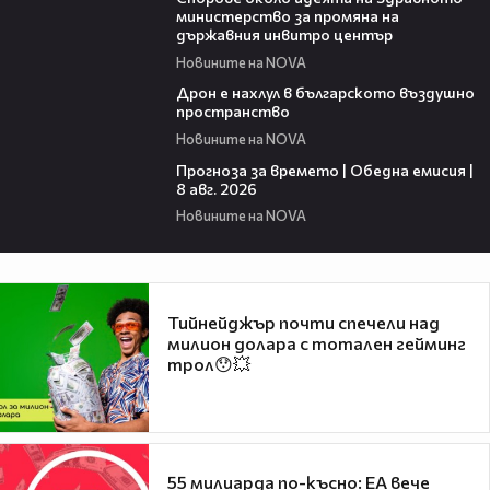
министерство за промяна на
държавния инвитро център
Новините на NOVA
07:30
Дрон е нахлул в българското въздушно
пространство
Новините на NOVA
02:03
Прогноза за времето | Обедна емисия |
8 авг. 2026
Новините на NOVA
Тийнейджър почти спечели над
милион долара с тотален гейминг
трол😯💥
55 милиарда по-късно: EA вече