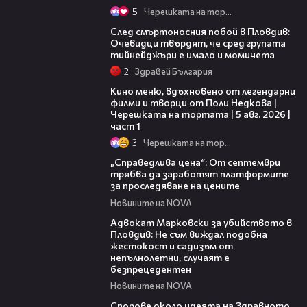
5
Черешката на тортата
09:32
След смъртоносния побой в Пловдив:
Очевидци твърдят, че сред групата
тийнейджъри е имало и момичета
2
Здравей България
15:39
Кино меню, вдъхновено от легендарни
филми и творци от Поли Недкова |
Черешката на тортата | 5 авг. 2026 |
част 1
3
Черешката на тортата
03:12
„Справедлива цена“: От септември
трябва да заработят платформите
за проследяване на цените
Новините на NOVA
01:06
Адвокат Марковски за убийството в
Пловдив: Не съм виждал подобна
жестокост и садизъм от
непълнолетни, случаят е
безпрецедентен
Новините на NOVA
00:50
Спорове около идеята на Здравното