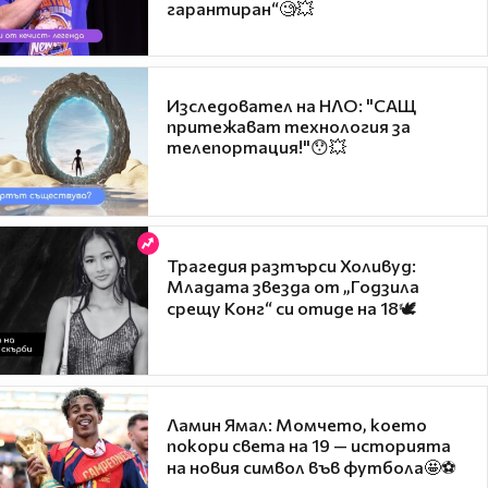
гарантиран“🧐💥
Изследовател на НЛО: "САЩ
притежават технология за
телепортация!"😯💥
Трагедия разтърси Холивуд:
Младата звезда от „Годзила
срещу Конг“ си отиде на 18🕊️
Ламин Ямал: Момчето, което
покори света на 19 — историята
на новия символ във футбола🤩⚽