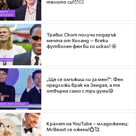
тялото си!😯💥
Травис Скот получи подарък
мечта от Холанд — всеки
футболен фен би го искал! 🤩
„Ще се омъжиш ли за мен?“: Фен
предложи брак на Зендая, а тя
отвърна само с три думи😅
Кралят на YouTube – младоженец:
MrBeast се ожени!💍🥰