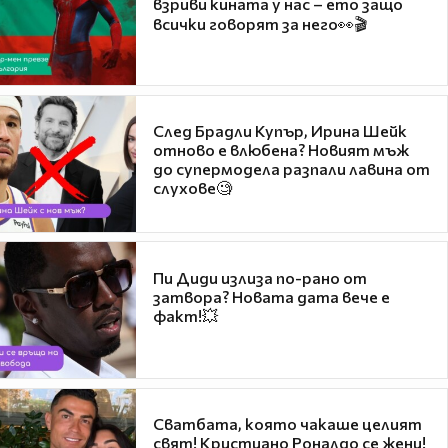
взриви кината у нас – ето защо
всички говорят за него👀🎬
След Брадли Купър, Ирина Шейк
отново е влюбена? Новият мъж
до супермодела разпали лавина от
слухове🧐
Пи Диди излиза по-рано от
затвора? Новата дата вече е
факт!💥
Сватбата, която чакаше целият
свят! Кристиано Роналдо се жени!