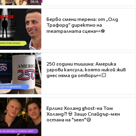
08:16
Бербо смени терена: от „Олд
Трафорд“ директно на
театралната сцена👀⚽
250 години тишина: Америка
зарови капсула, която никой жив
днес няма да отвори👀💥
Ерлинг Холанд ghost-на Том
Холанд?! 💀 Защо Спайдър-мен
остана на "seen"😅