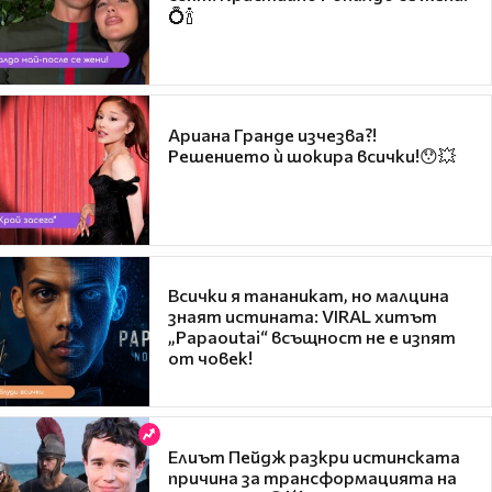
💍🍾
Ариана Гранде изчезва?!
Решението ѝ шокира всички!😯💥
Всички я тананикат, но малцина
знаят истината: VIRAL хитът
„Papaoutai“ всъщност не е изпят
от човек!
Елиът Пейдж разкри истинската
причина за трансформацията на