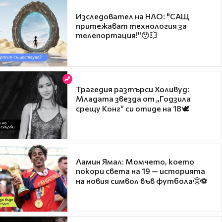
Изследовател на НЛО: "САЩ
притежават технология за
телепортация!"😯💥
Трагедия разтърси Холивуд:
Младата звезда от „Годзила
срещу Конг“ си отиде на 18🕊️
Ламин Ямал: Момчето, което
покори света на 19 — историята
на новия символ във футбола🤩⚽