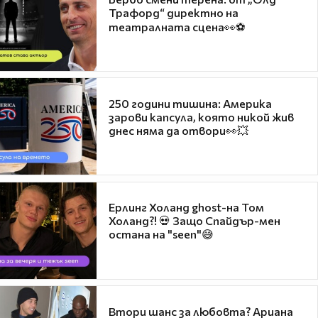
Трафорд“ директно на
театралната сцена👀⚽
250 години тишина: Америка
зарови капсула, която никой жив
днес няма да отвори👀💥
Ерлинг Холанд ghost-на Том
Холанд?! 💀 Защо Спайдър-мен
остана на "seen"😅
Втори шанс за любовта? Ариана