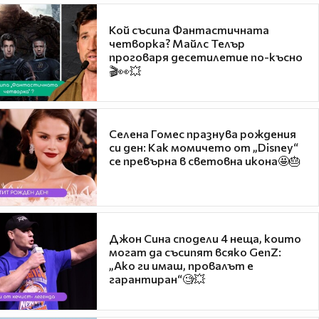
Кой съсипа Фантастичната
четворка? Майлс Телър
проговаря десетилетие по-късно
🎬👀💥
Селена Гомес празнува рождения
си ден: Как момичето от „Disney“
се превърна в световна икона🤩🎂
Джон Сина сподели 4 неща, които
могат да съсипят всяко GenZ:
„Ако ги имаш, провалът е
гарантиран“🧐💥