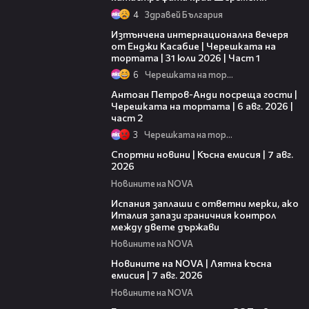
4
Здравей България
18:07
Изтънчена интернационална вечеря
от Енджи Касабие | Черешката на
тортата | 31 юли 2026 | Част 1
6
Черешката на тортата
11:00
Антоан Петров-Анди посреща гости |
Черешката на тортата | 6 авг. 2026 |
част 2
3
Черешката на тортата
03:46
Спортни новини | Късна емисия | 7 авг.
2026
Новините на NOVA
00:51
Испания заплаши с ответни мерки, ако
Италия запази граничния контрол
между двете държави
Новините на NOVA
21:18
Новините на NOVA | Лятна късна
емисия | 7 авг. 2026
Новините на NOVA
00:30