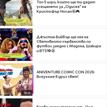
Топ 5 игри, които ще ти дадат
усещането за „Одисея“ на
Кристофър Нолан🤩🎮
Джъстин Бийбър ще пее на
Световното първенство по
футбол заедно с Мадона, Шакира
и BTS!⚽🤩
ANIVENTURE COMIC CON 2026:
Влязохме в друг свят!
08:16
Бербо смени терена: от „Олд