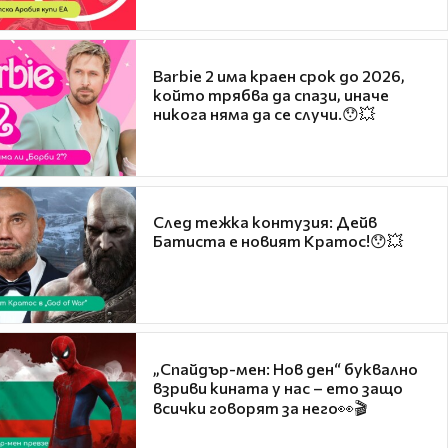
Barbie 2 има краен срок до 2026,
който трябва да спази, иначе
никога няма да се случи.😯💥
След тежка контузия: Дейв
Батиста е новият Кратос!😯💥
„Спайдър-мен: Нов ден“ буквално
взриви кината у нас – ето защо
всички говорят за него👀🎬