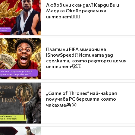
Любов или скандал? Карди Би и
Мадука Окойе разпалиха
интернет❤️‍🔥🔥
Плати ли FIFA милиони на
IShowSpeed?! Истината зад
сделката, която разтърси целия
интернет🤑💥
„Game of Thrones“ най-накрая
получава PC версията която
чакахме🎮🤩