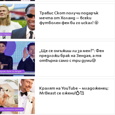
Травис Скот получи подарък
мечта от Холанд — всеки
футболен фен би го искал! 🤩
„Ще се омъжиш ли за мен?“: Фен
предложи брак на Зендая, а тя
отвърна само с три думи😅
Кралят на YouTube – младоженец:
MrBeast се ожени!💍🥰