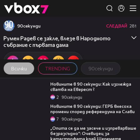
Member of
👾
90секунди
СЛЕДВАЙ
281
Румен Радев се закле, влезе в Народното
събрание с първата дама
Всички
TRENDING
90секунди
01:54
Новините в 90 секунди: Как изглежда
сватба на Еверест ?
2
90секунди
01:51
Новините в 90 секунди: ГЕРБ внесоха
промени според референдума на Слави
7
90секунди
06:38
„Опита се да ме засече и изпреварваше
безразсъдно“: Очевидец за
катастрофата край Шереметя