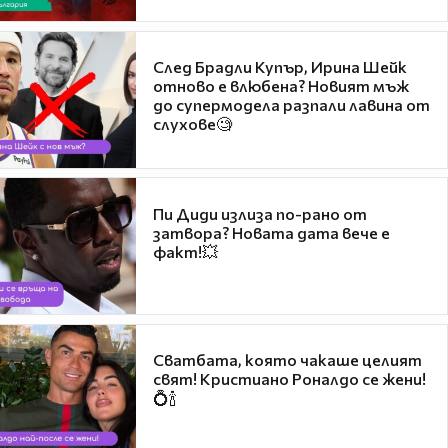
След Брадли Купър, Ирина Шейк
отново е влюбена? Новият мъж
до супермодела разпали лавина от
слухове🧐
Пи Диди излиза по-рано от
затвора? Новата дата вече е
факт!💥
Сватбата, която чакаше целият
свят! Кристиано Роналдо се жени!
💍🍾