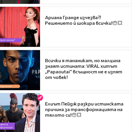
Ариана Гранде изчезва?!
Решението ѝ шокира всички!😯💥
Всички я тананикат, но малцина
знаят истината: VIRAL хитът
„Papaoutai“ всъщност не е изпят
от човек!
Елиът Пейдж разкри истинската
причина за трансформацията на
тялото си!😯💥