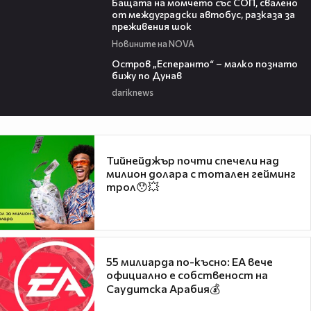
Бащата на момчето със СОП, свалено
от междуградски автобус, разказа за
преживения шок
Новините на NOVA
00:04
Остров „Есперанто“ – малко познато
бижу по Дунав
dariknews
Тийнейджър почти спечели над
милион долара с тотален гейминг
трол😯💥
55 милиарда по-късно: EA вече
официално е собственост на
Саудитска Арабия💰