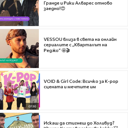
Гранде и Рики Алварес отново
заедно!😍
VESSOU влиза в света на онлайн
сериалите с „Кварталът на
Реджо“ 🤩🎬
VOID & Girl Code: Всичко за K-pop
сцената и мечтите им
07:50
Искаш да стигнеш до Холивуд?