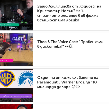
Защо Ахил липсва от „Одисей“ на
Кристофър Нолън? Най-
странното решение във филма
всъщност има логика
Theo в The Voice Cast: "Правен съм
в дискотека!" 👀💥
Съдията отложи сливането на
Paramount и Warner Bros. за 110
милиарда долара!😯💥