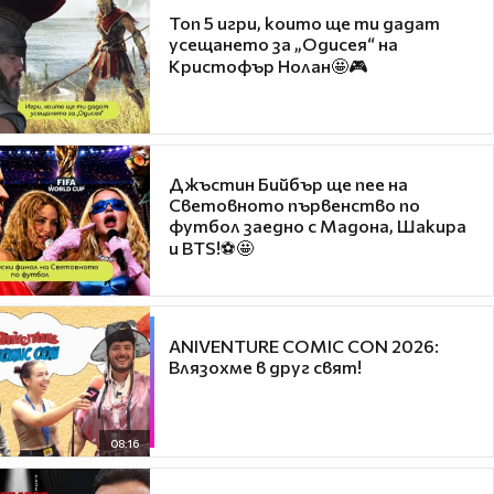
Топ 5 игри, които ще ти дадат
усещането за „Одисея“ на
Кристофър Нолан🤩🎮
Джъстин Бийбър ще пее на
Световното първенство по
футбол заедно с Мадона, Шакира
и BTS!⚽🤩
ANIVENTURE COMIC CON 2026:
Влязохме в друг свят!
08:16