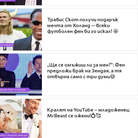
Травис Скот получи подарък
мечта от Холанд — всеки
футболен фен би го искал! 🤩
„Ще се омъжиш ли за мен?“: Фен
предложи брак на Зендая, а тя
отвърна само с три думи😅
Кралят на YouTube – младоженец:
MrBeast се ожени!💍🥰