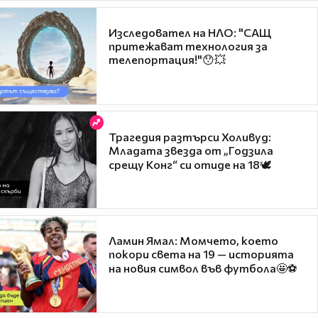
Изследовател на НЛО: "САЩ
притежават технология за
телепортация!"😯💥
Трагедия разтърси Холивуд:
Младата звезда от „Годзила
срещу Конг“ си отиде на 18🕊️
Ламин Ямал: Момчето, което
покори света на 19 — историята
на новия символ във футбола🤩⚽