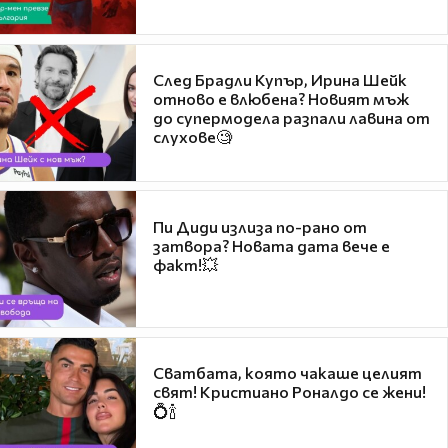
След Брадли Купър, Ирина Шейк
отново е влюбена? Новият мъж
до супермодела разпали лавина от
слухове🧐
Пи Диди излиза по-рано от
затвора? Новата дата вече е
факт!💥
Сватбата, която чакаше целият
свят! Кристиано Роналдо се жени!
💍🍾