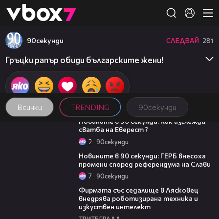
Member of
👾
90секунди
СЛЕДВАЙ
281
Гръцки рапър обиди българските жени!
Всички
TRENDING
90секунди
01:54
Новините в 90 секунди: Как изглежда
сватба на Еверест ?
2
90секунди
01:51
Новините в 90 секунди: ГЕРБ внесоха
промени според референдума на Слави
7
90секунди
00:06
Фирмата със седалище в Лясковец
внедрява роботизирана техника и
изкуствен интелект
ТРИТЕ ГРАДА