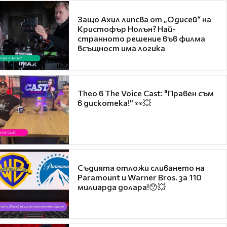
Защо Ахил липсва от „Одисей“ на
Кристофър Нолън? Най-
странното решение във филма
всъщност има логика
Theo в The Voice Cast: "Правен съм
в дискотека!" 👀💥
Съдията отложи сливането на
Paramount и Warner Bros. за 110
милиарда долара!😯💥