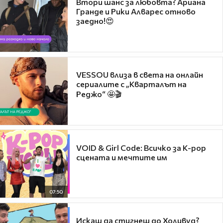
Втори шанс за любовта? Ариана
Гранде и Рики Алварес отново
заедно!😍
VESSOU влиза в света на онлайн
сериалите с „Кварталът на
Реджо“ 🤩🎬
VOID & Girl Code: Всичко за K-pop
сцената и мечтите им
07:50
Искаш да стигнеш до Холивуд?