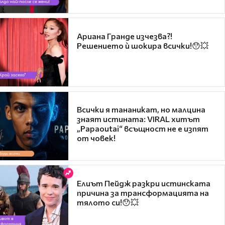
Ариана Гранде изчезва?!
Решението ѝ шокира всички!😯💥
Всички я тананикат, но малцина
знаят истината: VIRAL хитът
„Papaoutai“ всъщност не е изпят
от човек!
Елиът Пейдж разкри истинската
причина за трансформацията на
тялото си!😯💥