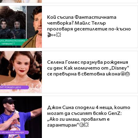
Кой съсипа Фантастичната
четворка? Майлс Телър
проговаря десетилетие по-късно
🎬👀💥
Селена Гомес празнува рождения
си ден: Как момичето от „Disney“
се превърна в световна икона🤩🎂
Джон Сина сподели 4 неща, които
могат да съсипят всяко GenZ:
„Ако ги имаш, провалът е
гарантиран“🧐💥