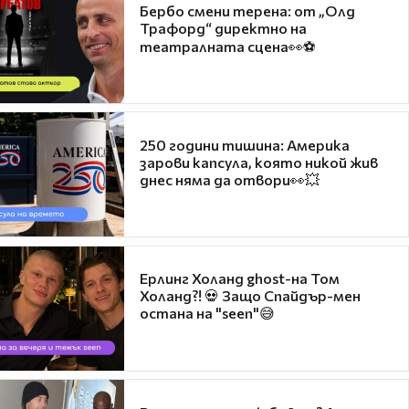
Бербо смени терена: от „Олд
Трафорд“ директно на
театралната сцена👀⚽
250 години тишина: Америка
зарови капсула, която никой жив
днес няма да отвори👀💥
Ерлинг Холанд ghost-на Том
Холанд?! 💀 Защо Спайдър-мен
остана на "seen"😅