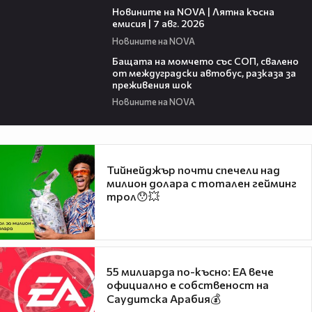
Новините на NOVA | Лятна късна
емисия | 7 авг. 2026
Новините на NOVA
00:30
Бащата на момчето със СОП, свалено
от междуградски автобус, разказа за
преживения шок
Новините на NOVA
Тийнейджър почти спечели над
милион долара с тотален гейминг
трол😯💥
55 милиарда по-късно: EA вече
официално е собственост на
Саудитска Арабия💰