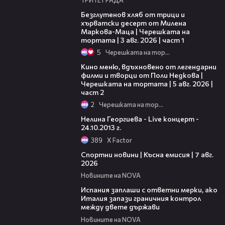
16:02
Безглутенов хляб от трици и
хърватски десерт от Милена
Маркова-Маца | Черешката на
тортата | 3 авг. 2026 | част 1
5
Черешката на тортата
15:31
Кино меню, вдъхновено от легендарни
филми и творци от Поли Недкова |
Черешката на тортата | 5 авг. 2026 |
част 2
2
Черешката на тортата
07:39
Нелина Георгиева - Live концерт -
24.10.2013 г.
389
X Factor
03:46
Спортни новини | Късна емисия | 7 авг.
2026
Новините на NOVA
00:51
Испания заплаши с ответни мерки, ако
Италия запази граничния контрол
между двете държави
Новините на NOVA
21:18