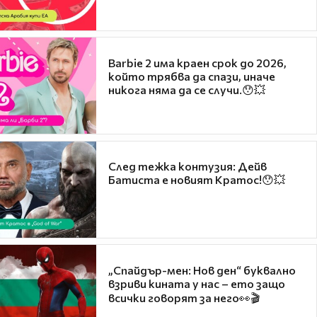
Barbie 2 има краен срок до 2026,
който трябва да спази, иначе
никога няма да се случи.😯💥
След тежка контузия: Дейв
Батиста е новият Кратос!😯💥
„Спайдър-мен: Нов ден“ буквално
взриви кината у нас – ето защо
всички говорят за него👀🎬