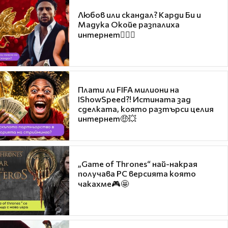
Любов или скандал? Карди Би и
Мадука Окойе разпалиха
интернет❤️‍🔥🔥
Плати ли FIFA милиони на
IShowSpeed?! Истината зад
сделката, която разтърси целия
интернет🤑💥
„Game of Thrones“ най-накрая
получава PC версията която
чакахме🎮🤩