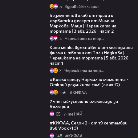
5
Здравей България
15:35
Безглутенов хляб от трици и
хърватски десерт от Милена
Маркова-Маца | Черешката на
тортата | 3 авг. 2026 | част 2
4
Черешката на тортата
15:39
Кино меню, вдъхновено от легендарни
филми и творци от Поли Недкова |
Черешката на тортата | 5 авг. 2026 |
част 1
3
Черешката на тортата
03:26
#Кифли срещу Нормални момичета -
Открий разликите сам! (смях :D)
256
#КИФЛА
06:44
7-те най-успешни олимпиади за
България
65
7-те НАЙ
01:13
#КИФЛА, Сезон 2 - от 19 септември
във Vbox7! :))
148
#КИФЛА