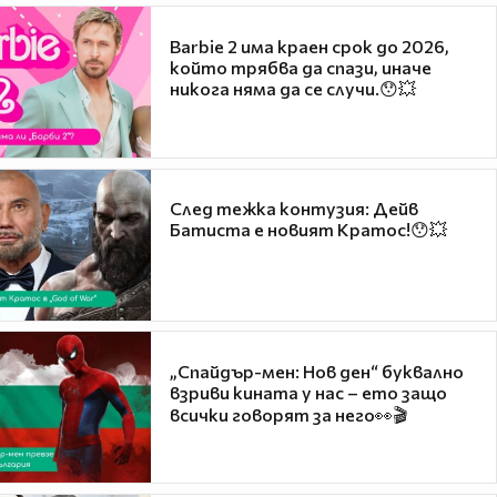
Barbie 2 има краен срок до 2026,
който трябва да спази, иначе
никога няма да се случи.😯💥
След тежка контузия: Дейв
Батиста е новият Кратос!😯💥
„Спайдър-мен: Нов ден“ буквално
взриви кината у нас – ето защо
всички говорят за него👀🎬