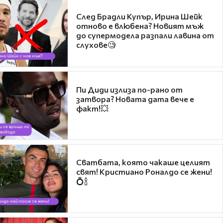
След Брадли Купър, Ирина Шейк
отново е влюбена? Новият мъж
до супермодела разпали лавина от
слухове🧐
Пи Диди излиза по-рано от
затвора? Новата дата вече е
факт!💥
Сватбата, която чакаше целият
свят! Кристиано Роналдо се жени!
💍🍾