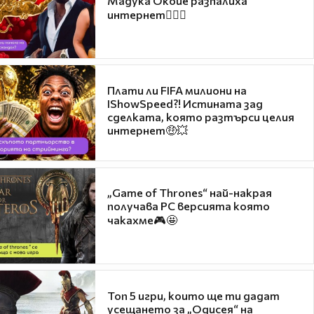
Мадука Окойе разпалиха
интернет❤️‍🔥🔥
Плати ли FIFA милиони на
IShowSpeed?! Истината зад
сделката, която разтърси целия
интернет🤑💥
„Game of Thrones“ най-накрая
получава PC версията която
чакахме🎮🤩
Топ 5 игри, които ще ти дадат
усещането за „Одисея“ на