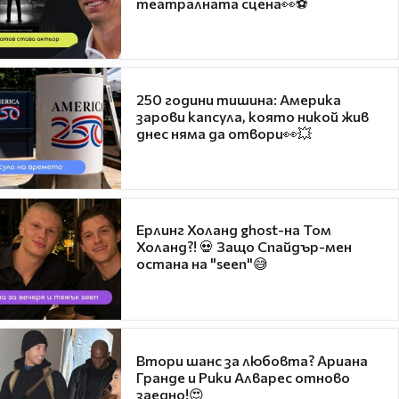
театралната сцена👀⚽
250 години тишина: Америка
зарови капсула, която никой жив
днес няма да отвори👀💥
Ерлинг Холанд ghost-на Том
Холанд?! 💀 Защо Спайдър-мен
остана на "seen"😅
Втори шанс за любовта? Ариана
Гранде и Рики Алварес отново
заедно!😍