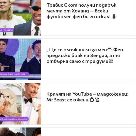
Травис Скот получи подарък
мечта от Холанд — всеки
футболен фен би го искал! 🤩
„Ще се омъжиш ли за мен?“: Фен
предложи брак на Зендая, а тя
отвърна само с три думи😅
Кралят на YouTube – младоженец:
MrBeast се ожени!💍🥰