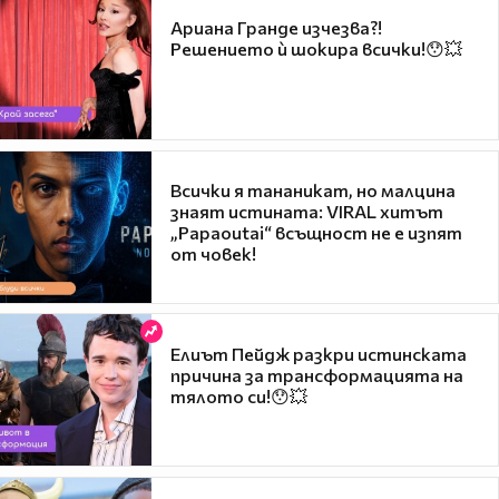
Ариана Гранде изчезва?!
Решението ѝ шокира всички!😯💥
Всички я тананикат, но малцина
знаят истината: VIRAL хитът
„Papaoutai“ всъщност не е изпят
от човек!
Елиът Пейдж разкри истинската
причина за трансформацията на
тялото си!😯💥