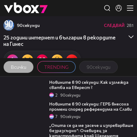
Member of
👾
90секунди
СЛЕДВАЙ
281
25 години интернет и българин в рекордите
на Гинес
Всички
TRENDING
90секунди
01:54
Новините в 90 секунди: Как изглежда
сватба на Еверест ?
2
90секунди
01:51
Новините в 90 секунди: ГЕРБ внесоха
промени според референдума на Слави
7
90секунди
06:38
„Опита се да ме засече и изпреварваше
безразсъдно“: Очевидец за
катастрофата край Шереметя