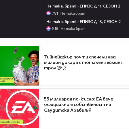
06:45
Не така, брат! - ЕПИЗОД 11, СЕЗОН 2
791
Не така брат
08:34
Не така, брат! - ЕПИЗОД 13, СЕЗОН 2
818
Не така брат
Тийнейджър почти спечели над
милион долара с тотален гейминг
трол😯💥
55 милиарда по-късно: EA вече
официално е собственост на
Саудитска Арабия💰