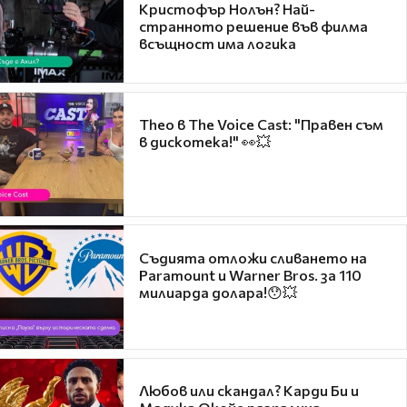
Кристофър Нолън? Най-
странното решение във филма
всъщност има логика
Theo в The Voice Cast: "Правен съм
в дискотека!" 👀💥
Съдията отложи сливането на
Paramount и Warner Bros. за 110
милиарда долара!😯💥
Любов или скандал? Карди Би и