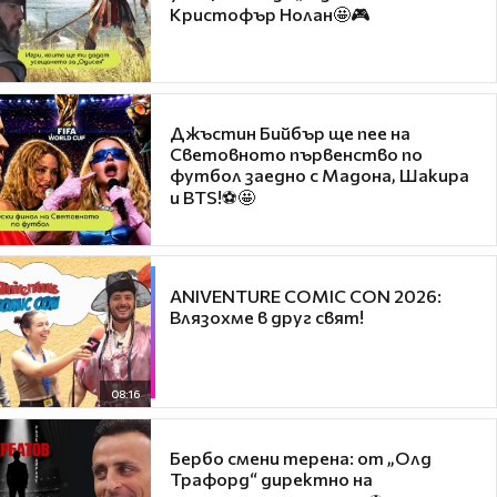
Кристофър Нолан🤩🎮
Джъстин Бийбър ще пее на
Световното първенство по
футбол заедно с Мадона, Шакира
и BTS!⚽🤩
ANIVENTURE COMIC CON 2026:
Влязохме в друг свят!
08:16
Бербо смени терена: от „Олд
Трафорд“ директно на