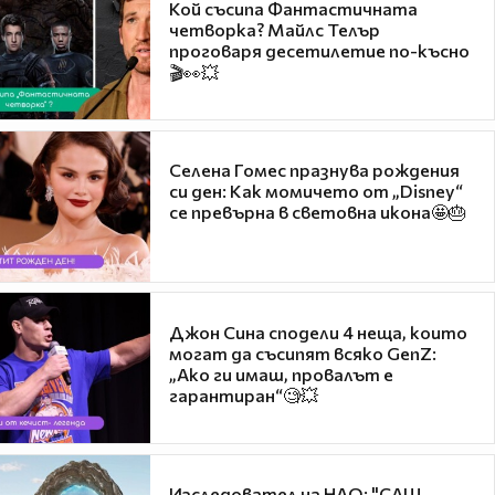
Кой съсипа Фантастичната
четворка? Майлс Телър
проговаря десетилетие по-късно
🎬👀💥
Селена Гомес празнува рождения
си ден: Как момичето от „Disney“
се превърна в световна икона🤩🎂
Джон Сина сподели 4 неща, които
могат да съсипят всяко GenZ:
„Ако ги имаш, провалът е
гарантиран“🧐💥
Изследовател на НЛО: "САЩ