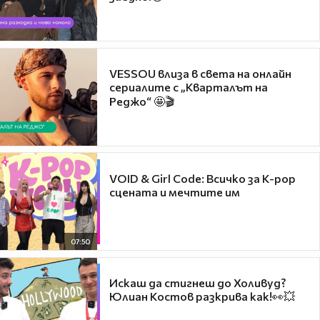
VESSOU влиза в света на онлайн
сериалите с „Кварталът на
Реджо“ 🤩🎬
VOID & Girl Code: Всичко за K-pop
сцената и мечтите им
07:50
Искаш да стигнеш до Холивуд?
Юлиан Костов разкрива как!👀💥