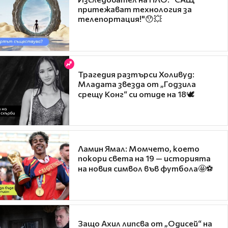
притежават технология за
телепортация!"😯💥
Трагедия разтърси Холивуд:
Младата звезда от „Годзила
срещу Конг“ си отиде на 18🕊️
Ламин Ямал: Момчето, което
покори света на 19 — историята
на новия символ във футбола🤩⚽
Защо Ахил липсва от „Одисей“ на