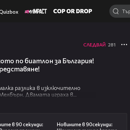
Quizbox
СЛЕДВАЙ
281
кото по биатлон за България!
представяне!
малка разлика в изключително
 Мелбърн. Двамата играха в
еки че загуби, по всичко личи, че
 тениса.
tno/shte-izdyrzhat-li-nervite-na-
01:51
01:32
ите в 90 секунди:
Новините в 90секунди: