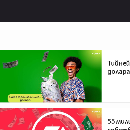
Тийней
долара
55 мил
собств