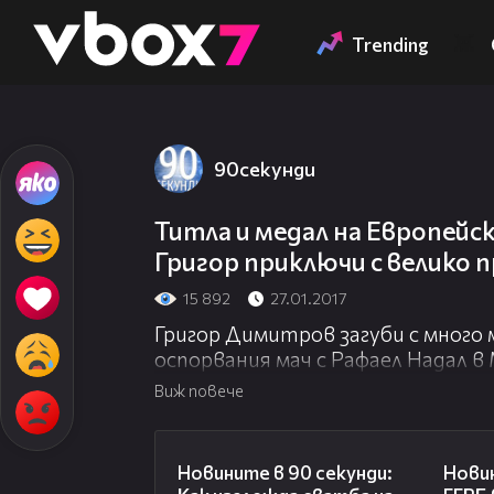
Member of
👾
Trending
90секунди
Титла и медал на Европейс
Григор приключи с велико 
15 892
27.01.2017
Григор Димитров загуби с много 
оспорвания мач с Рафаел Надал в
продължение на почти 5 часа. Въпр
Виж повече
Гришо се е устремил към върха в
https://vesti.bg/lyubopitno/lyubopi
01:54
grisho-nadal-vodi-6064697
Новините в 90 секунди:
Новин