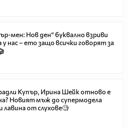
ър-мен: Нов ден“ буквално взриви
 у нас – ето защо всички говорят за
🎬
радли Купър, Ирина Шейк отново е
а? Новият мъж до супермодела
и лавина от слухове🧐