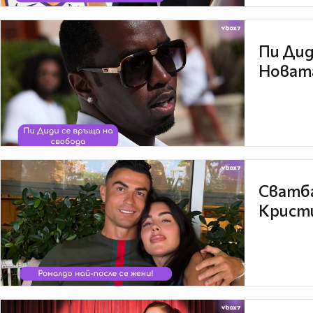
Пи Дид
Новата
Сватба
Кристи