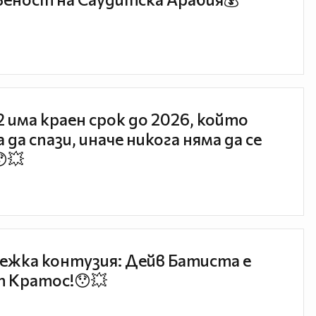
 2 има краен срок до 2026, който
 да спази, иначе никога няма да се
😯💥
ежка контузия: Дейв Батиста е
 Кратос!😯💥