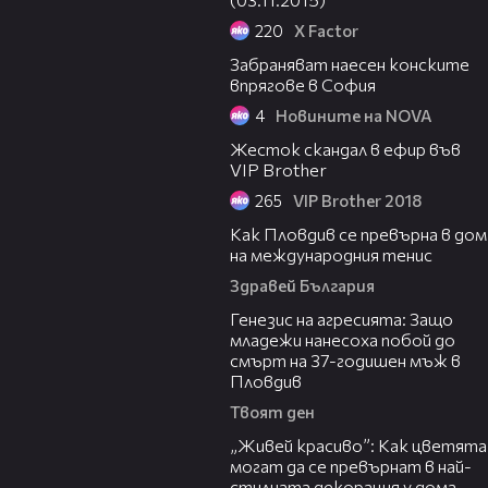
220
X Factor
03:13
Забраняват наесен конските
впрягове в София
4
Новините на NOVA
00:40
Жесток скандал в ефир във
VIP Brother
265
VIP Brother 2018
03:09
Как Пловдив се превърна в дом
на международния тенис
Здравей България
13:28
Генезис на агресията: Защо
младежи нанесоха побой до
смърт на 37-годишен мъж в
Пловдив
Твоят ден
04:11
„Живей красиво”: Как цветята
могат да се превърнат в най-
стилната декорация у дома