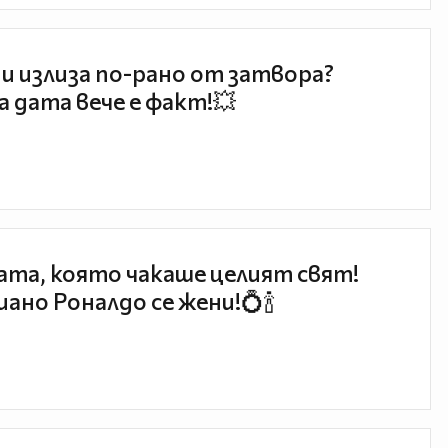
и излиза по-рано от затвора?
 дата вече е факт!💥
та, която чакаше целият свят!
ано Роналдо се жени!💍🍾