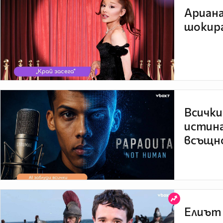
Ариана
шокира
Всички
истина
всъщно
Елиът 