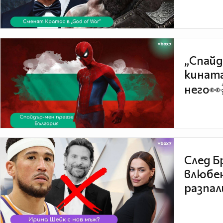
„Спайд
кината
него👀
След Б
влюбен
разпал