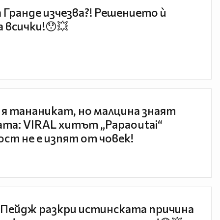
 Гранде изчезва?! Решението ѝ
 всички!😯💥
 я тананикат, но малцина знаят
та: VIRAL хитът „Papaoutai“
ст не е изпят от човек!
Пейдж разкри истинската причина