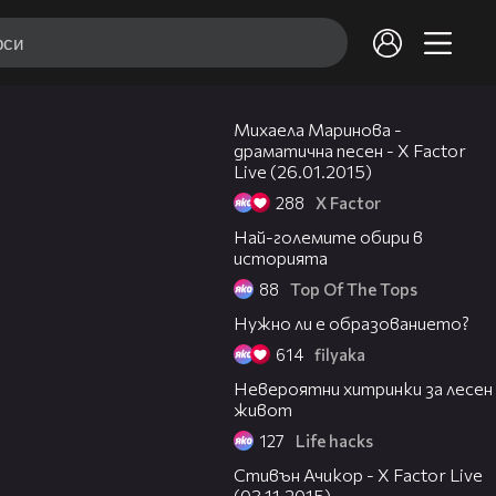
07:32
Михаела Маринова -
драматична песен - X Factor
Live (26.01.2015)
288
X Factor
03:17
Най-големите обири в
историята
88
Top Of The Tops
05:09
Нужно ли е образованието?
614
filyaka
01:16
Невероятни хитринки за лесен
живот
127
Life hacks
06:17
Стивън Ачикор - X Factor Live
(03.11.2015)