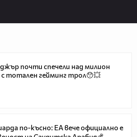
джър почти спечели над милион
 с тотален гейминг трол😯💥
иарда по-късно: EA вече официално е
еност на Саудитска Арабия💰