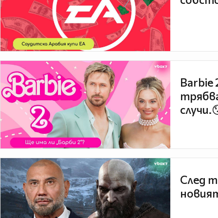
Barbie
трябва
случи.
След т
новият