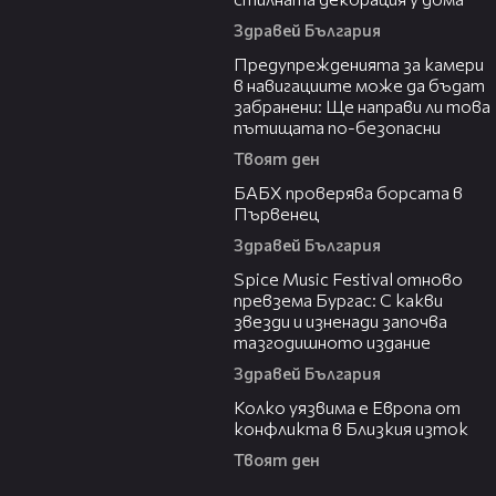
Здравей България
15:40
Предупрежденията за камери
в навигациите може да бъдат
забранени: Ще направи ли това
пътищата по-безопасни
Твоят ден
03:57
БАБХ проверява борсата в
Първенец
Здравей България
03:32
Spice Music Festival отново
превзема Бургас: С какви
звезди и изненади започва
тазгодишното издание
Здравей България
12:08
Колко уязвима е Европа от
конфликта в Близкия изток
Твоят ден