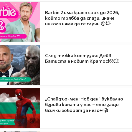
Barbie 2 има краен срок до 2026,
който трябва да спази, иначе
никога няма да се случи.😯💥
След тежка контузия: Дейв
Батиста е новият Кратос!😯💥
„Спайдър-мен: Нов ден“ буквално
взриви кината у нас – ето защо
всички говорят за него👀🎬