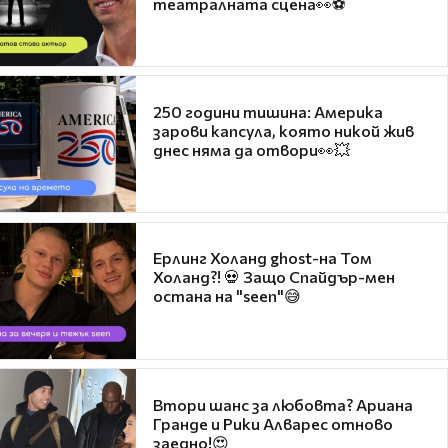
театралната сцена👀⚽
250 години тишина: Америка
зарови капсула, която никой жив
днес няма да отвори👀💥
Ерлинг Холанд ghost-на Том
Холанд?! 💀 Защо Спайдър-мен
остана на "seen"😅
Втори шанс за любовта? Ариана
Гранде и Рики Алварес отново
заедно!😍