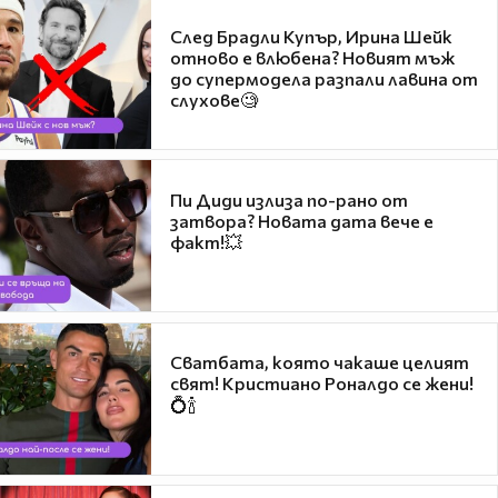
След Брадли Купър, Ирина Шейк
отново е влюбена? Новият мъж
до супермодела разпали лавина от
слухове🧐
Пи Диди излиза по-рано от
затвора? Новата дата вече е
факт!💥
Сватбата, която чакаше целият
свят! Кристиано Роналдо се жени!
💍🍾