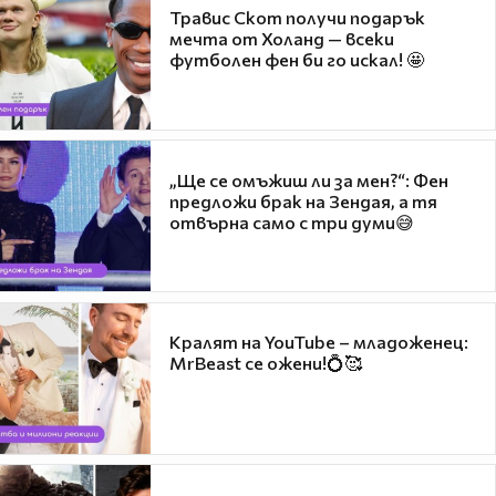
Травис Скот получи подарък
мечта от Холанд — всеки
футболен фен би го искал! 🤩
„Ще се омъжиш ли за мен?“: Фен
предложи брак на Зендая, а тя
отвърна само с три думи😅
Кралят на YouTube – младоженец:
MrBeast се ожени!💍🥰