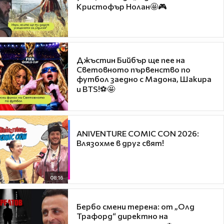
Кристофър Нолан🤩🎮
Джъстин Бийбър ще пее на
Световното първенство по
футбол заедно с Мадона, Шакира
и BTS!⚽🤩
ANIVENTURE COMIC CON 2026:
Влязохме в друг свят!
08:16
Бербо смени терена: от „Олд
Трафорд“ директно на