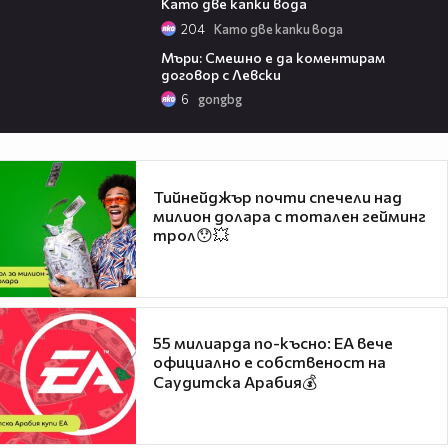
Като две капки вода
204
Като две капки вода
00:50
Мъри: Смешно е да коментирам
договор с Левски
6
gongbg
Тийнейджър почти спечели над
милион долара с тотален гейминг
трол😯💥
55 милиарда по-късно: EA вече
официално е собственост на
Саудитска Арабия💰