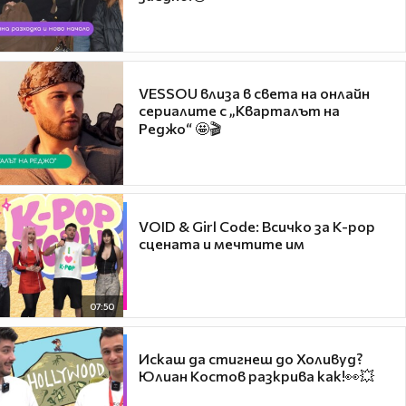
VESSOU влиза в света на онлайн
сериалите с „Кварталът на
Реджо“ 🤩🎬
VOID & Girl Code: Всичко за K-pop
сцената и мечтите им
07:50
Искаш да стигнеш до Холивуд?
Юлиан Костов разкрива как!👀💥