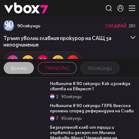
Member of
👾
90секунди
СЛЕДВАЙ
281
Тръмп уволни главния прокурор на САЩ за
неподчинение
Всички
TRENDING
90секунди
01:54
Новините в 90 секунди: Как изглежда
сватба на Еверест ?
2
90секунди
01:51
Новините в 90 секунди: ГЕРБ внесоха
промени според референдума на Слави
7
90секунди
16:02
Безглутенов хляб от трици и
хърватски десерт от Милена
Маркова-Маца | Черешката на