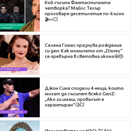
Кой съсипа Фантастичната
четворка? Майлс Телър
проговаря десетилетие по-късно
🎬👀💥
Селена Гомес празнува рождения
си ден: Как момичето от „Disney“
се превърна в световна икона🤩🎂
Джон Сина сподели 4 неща, които
могат да съсипят всяко GenZ:
„Ако ги имаш, провалът е
гарантиран“🧐💥
Изследовател на НЛО: "САЩ