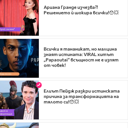
Ариана Гранде изчезва?!
Решението ѝ шокира всички!😯💥
Всички я тананикат, но малцина
знаят истината: VIRAL хитът
„Papaoutai“ всъщност не е изпят
от човек!
Елиът Пейдж разкри истинската
причина за трансформацията на
тялото си!😯💥