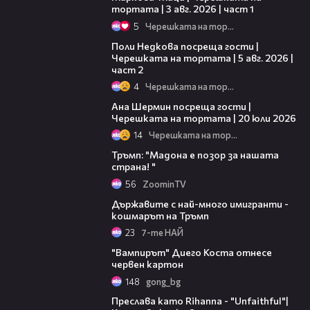
тортата | 3 авг. 2026 | част 1
5
Черешката на тортата
13:03
Поли Недкова посреща гости |
Черешката на тортата | 5 авг. 2026 |
част 2
4
Черешката на тортата
19:47
Ана Шермин посреща гости |
Черешката на тортата | 20 юли 2026
14
Черешката на тортата
00:47
Тръмп: "Мадона е позор за нашата
страна! "
56
ZoominTV
05:49
Държавите с най-много имигранти -
кошмарът на Тръмп
23
7-те НАЙ
01:34
"Вампирът" Диего Коста отнесе
червен картон
148
gong_bg
12:08
Преслава като Rihanna - "Unfaithful"|