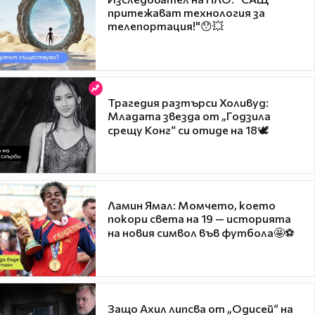
притежават технология за
телепортация!"😯💥
Трагедия разтърси Холивуд:
Младата звезда от „Годзила
срещу Конг“ си отиде на 18🕊️
Ламин Ямал: Момчето, което
покори света на 19 — историята
на новия символ във футбола🤩⚽
Защо Ахил липсва от „Одисей“ на