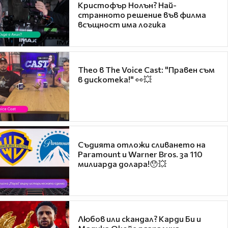
Кристофър Нолън? Най-
странното решение във филма
всъщност има логика
Theo в The Voice Cast: "Правен съм
в дискотека!" 👀💥
Съдията отложи сливането на
Paramount и Warner Bros. за 110
милиарда долара!😯💥
Любов или скандал? Карди Би и