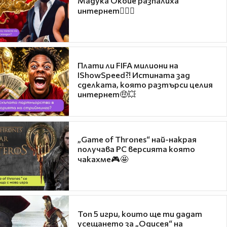
Мадука Окойе разпалиха
интернет❤️‍🔥🔥
Плати ли FIFA милиони на
IShowSpeed?! Истината зад
сделката, която разтърси целия
интернет🤑💥
„Game of Thrones“ най-накрая
получава PC версията която
чакахме🎮🤩
Топ 5 игри, които ще ти дадат
усещането за „Одисея“ на