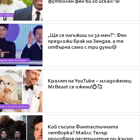
футболен фен би го искал! 🤩
„Ще се омъжиш ли за мен?“: Фен
предложи брак на Зендая, а тя
отвърна само с три думи😅
Кралят на YouTube – младоженец:
MrBeast се ожени!💍🥰
Кой съсипа Фантастичната
четворка? Майлс Телър
проговаря десетилетие по-късно