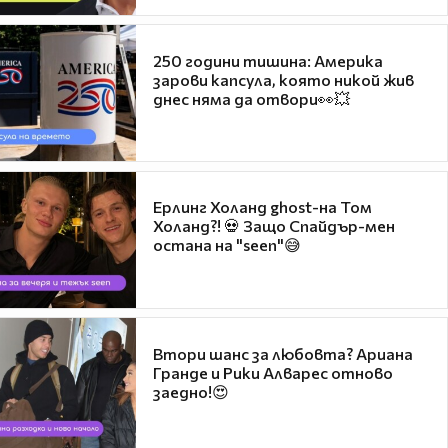
250 години тишина: Америка
зарови капсула, която никой жив
днес няма да отвори👀💥
Ерлинг Холанд ghost-на Том
Холанд?! 💀 Защо Спайдър-мен
остана на "seen"😅
Втори шанс за любовта? Ариана
Гранде и Рики Алварес отново
заедно!😍