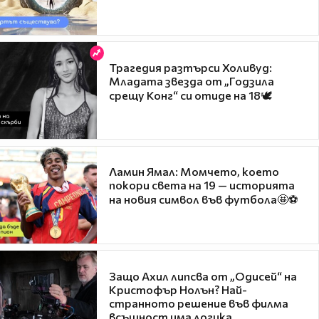
Трагедия разтърси Холивуд:
Младата звезда от „Годзила
срещу Конг“ си отиде на 18🕊️
Ламин Ямал: Момчето, което
покори света на 19 — историята
на новия символ във футбола🤩⚽
Защо Ахил липсва от „Одисей“ на
Кристофър Нолън? Най-
странното решение във филма
всъщност има логика