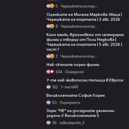
5
Черешката на тортата
14:06
Оценките на Милена Маркова-Маца |
Черешката на тортата | 3 авг. 2026
8
Черешката на тортата
15:39
Кино меню, вдъхновено от легендарни
филми и творци от Поли Недкова |
Черешката на тортата | 5 авг. 2026 |
част 1
3
Черешката на тортата
04:11
Най-скъпите порно филми
634
Скандално
09:20
7-те най-живописни пътища в Европа
162
7-те НАЙ
04:43
Великолепната София Лорен
50
Портретъ
05:55
Зори: "НЕ" на досадните делнични
задачи // Великолепните 5
39
velikolepnite_5
04:44