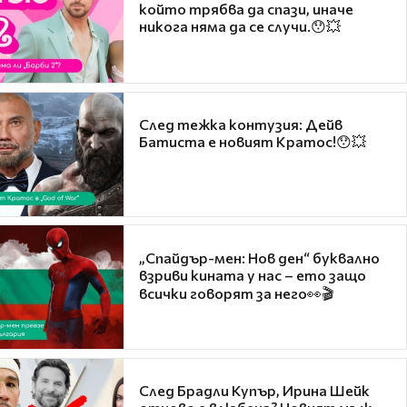
който трябва да спази, иначе
никога няма да се случи.😯💥
След тежка контузия: Дейв
Батиста е новият Кратос!😯💥
„Спайдър-мен: Нов ден“ буквално
взриви кината у нас – ето защо
всички говорят за него👀🎬
След Брадли Купър, Ирина Шейк