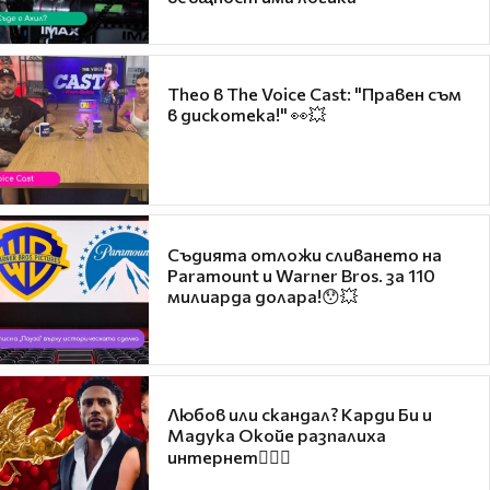
Theo в The Voice Cast: "Правен съм
в дискотека!" 👀💥
Съдията отложи сливането на
Paramount и Warner Bros. за 110
милиарда долара!😯💥
Любов или скандал? Карди Би и
Мадука Окойе разпалиха
интернет❤️‍🔥🔥