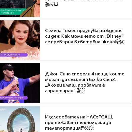
🎬👀💥
Селена Гомес празнува рождения
си ден: Как момичето от „Disney“
се превърна в световна икона🤩🎂
Джон Сина сподели 4 неща, които
могат да съсипят всяко GenZ:
„Ако ги имаш, провалът е
гарантиран“🧐💥
Изследовател на НЛО: "САЩ
притежават технология за
телепортация!"😯💥