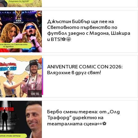
Джъстин Бийбър ще пее на
Световното първенство по
футбол заедно с Мадона, Шакира
и BTS!⚽🤩
ANIVENTURE COMIC CON 2026:
Влязохме в друг свят!
08:16
Бербо смени терена: от „Олд
Трафорд“ директно на
театралната сцена👀⚽