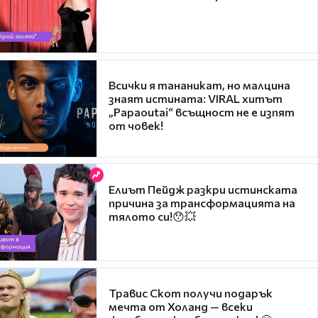
Всички я тананикат, но малцина
знаят истината: VIRAL хитът
„Papaoutai“ всъщност не е изпят
от човек!
Елиът Пейдж разкри истинската
причина за трансформацията на
тялото си!😯💥
Травис Скот получи подарък
мечта от Холанд — всеки