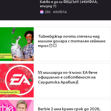
Какво е да си ФЕШЪН? (#КИФЛА,
епизод 7)
286
#КИФЛА
Тийнейджър почти спечели над
милион долара с тотален гейминг
трол😯💥
55 милиарда по-късно: EA вече
официално е собственост на
Саудитска Арабия💰
Barbie 2 има краен срок до 2026,