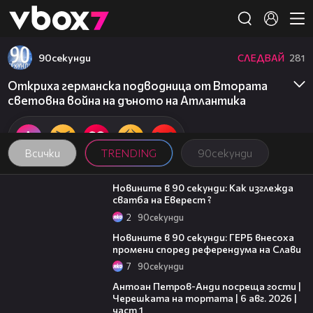
Member of
👾
90секунди
СЛЕДВАЙ
281
Откриха германска подводница от Втората
световна война на дъното на Атлантика
Всички
TRENDING
90секунди
01:54
Новините в 90 секунди: Как изглежда
сватба на Еверест ?
2
90секунди
01:51
Новините в 90 секунди: ГЕРБ внесоха
промени според референдума на Слави
7
90секунди
19:09
Антоан Петров-Анди посреща гости |
Черешката на тортата | 6 авг. 2026 |
част 1