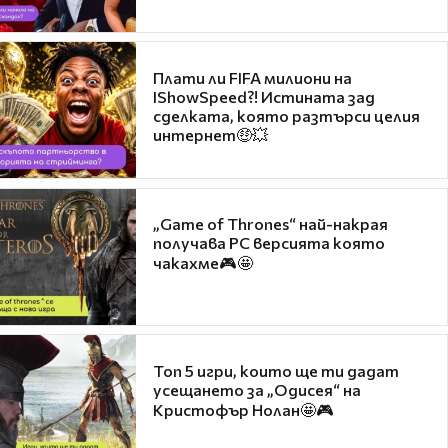
Плати ли FIFA милиони на
IShowSpeed?! Истината зад
сделката, която разтърси целия
интернет🤑💥
„Game of Thrones“ най-накрая
получава PC версията която
чакахме🎮🤩
Топ 5 игри, които ще ти дадат
усещането за „Одисея“ на
Кристофър Нолан🤩🎮