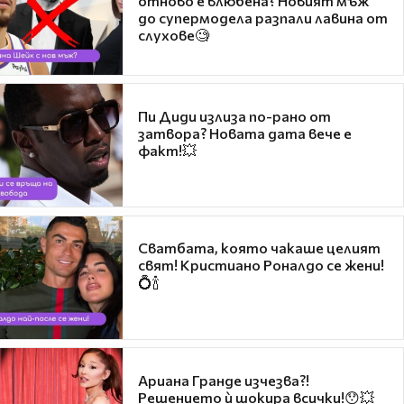
отново е влюбена? Новият мъж
до супермодела разпали лавина от
слухове🧐
Пи Диди излиза по-рано от
затвора? Новата дата вече е
факт!💥
Сватбата, която чакаше целият
свят! Кристиано Роналдо се жени!
💍🍾
Ариана Гранде изчезва?!
Решението ѝ шокира всички!😯💥