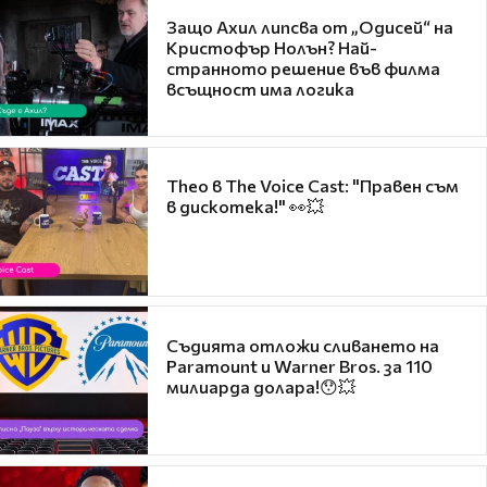
Защо Ахил липсва от „Одисей“ на
Кристофър Нолън? Най-
странното решение във филма
всъщност има логика
Theo в The Voice Cast: "Правен съм
в дискотека!" 👀💥
Съдията отложи сливането на
Paramount и Warner Bros. за 110
милиарда долара!😯💥