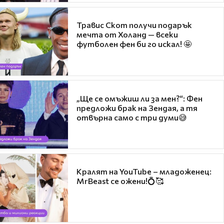
Травис Скот получи подарък
мечта от Холанд — всеки
футболен фен би го искал! 🤩
„Ще се омъжиш ли за мен?“: Фен
предложи брак на Зендая, а тя
отвърна само с три думи😅
Кралят на YouTube – младоженец:
MrBeast се ожени!💍🥰