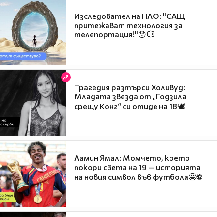
Изследовател на НЛО: "САЩ
притежават технология за
телепортация!"😯💥
Трагедия разтърси Холивуд:
Младата звезда от „Годзила
срещу Конг“ си отиде на 18🕊️
Ламин Ямал: Момчето, което
покори света на 19 — историята
на новия символ във футбола🤩⚽