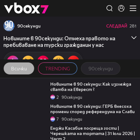
Member of
👾
90секунди
СЛЕДВАЙ
281
Новините в 90секунди: Отнеха правото на
пребиваване на турски гражданин у нас
Всички
TRENDING
90секунди
01:54
Новините в 90 секунди: Как изглежда
сватба на Еверест ?
2
90секунди
01:51
Новините в 90 секунди: ГЕРБ внесоха
промени според референдума на Слави
7
90секунди
16:45
Енджи Касабие посреща гости |
Черешката на тортата | 31 юли 2026 |
Част 2