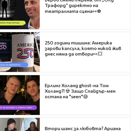
Трафорд“ директно на
театралната сцена👀⚽
250 години тишина: Америка
зарови капсула, която никой жив
днес няма да отвори👀💥
Ерлинг Холанд ghost-на Том
Холанд?! 💀 Защо Спайдър-мен
остана на "seen"😅
Втори шанс за любовта? Ариана