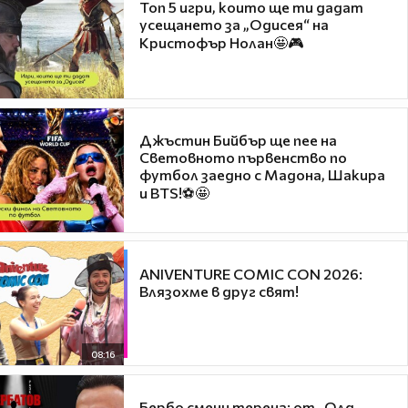
Топ 5 игри, които ще ти дадат
усещането за „Одисея“ на
Кристофър Нолан🤩🎮
Джъстин Бийбър ще пее на
Световното първенство по
футбол заедно с Мадона, Шакира
и BTS!⚽🤩
ANIVENTURE COMIC CON 2026:
Влязохме в друг свят!
08:16
Бербо смени терена: от „Олд