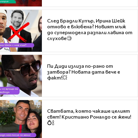
След Брадли Купър, Ирина Шейк
отново е влюбена? Новият мъж
до супермодела разпали лавина от
слухове🧐
Пи Диди излиза по-рано от
затвора? Новата дата вече е
факт!💥
Сватбата, която чакаше целият
свят! Кристиано Роналдо се жени!
💍🍾