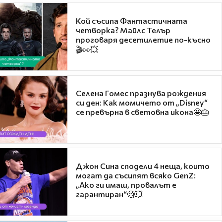
Кой съсипа Фантастичната
четворка? Майлс Телър
проговаря десетилетие по-късно
🎬👀💥
Селена Гомес празнува рождения
си ден: Как момичето от „Disney“
се превърна в световна икона🤩🎂
Джон Сина сподели 4 неща, които
могат да съсипят всяко GenZ:
„Ако ги имаш, провалът е
гарантиран“🧐💥