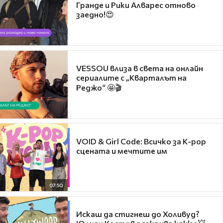
Гранде и Рики Алварес отново
заедно!😍
VESSOU влиза в света на онлайн
сериалите с „Кварталът на
Реджо“ 🤩🎬
VOID & Girl Code: Всичко за K-pop
сцената и мечтите им
07:50
Искаш да стигнеш до Холивуд?