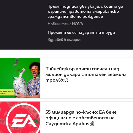
00:52
Тръмп подписа два указа, с които да
ограничи правото на американско
гражданство по рождение
Новините на NOVA
12:02
Променя ли се пазарът на труда
Здравей България
Тийнейджър почти спечели над
милион долара с тотален гейминг
трол😯💥
55 милиарда по-късно: EA вече
официално е собственост на
Саудитска Арабия💰