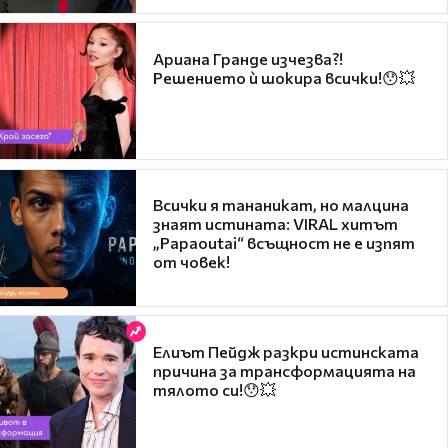
Ариана Гранде изчезва?!
Решението ѝ шокира всички!😯💥
Всички я тананикат, но малцина
знаят истината: VIRAL хитът
„Papaoutai“ всъщност не е изпят
от човек!
Елиът Пейдж разкри истинската
причина за трансформацията на
тялото си!😯💥