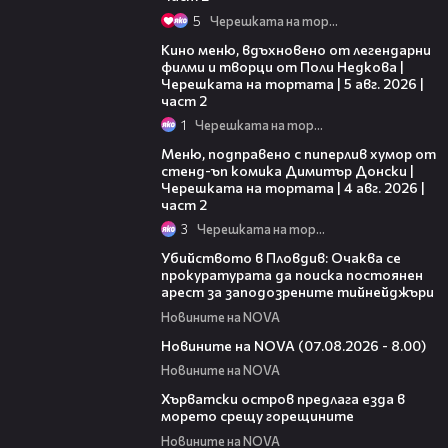
5
Черешката на тортата
15:31
Кино меню, вдъхновено от легендарни
филми и творци от Поли Недкова |
Черешката на тортата | 5 авг. 2026 |
част 2
1
Черешката на тортата
17:08
Меню, подправено с пиперлив хумор от
стенд-ъп комика Димитър Донски |
Черешката на тортата | 4 авг. 2026 |
част 2
3
Черешката на тортата
01:33
Убийството в Пловдив: Очаква се
прокуратурата да поиска постоянен
арест за заподозрените тийнейджъри
Новините на NOVA
05:52
Новините на NOVA (07.08.2026 - 8.00)
Новините на NOVA
01:18
Хърватски остров предлага езда в
морето срещу горещините
Новините на NOVA