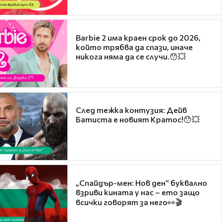
Barbie 2 има краен срок до 2026,
който трябва да спази, иначе
никога няма да се случи.😯💥
След тежка контузия: Дейв
Батиста е новият Кратос!😯💥
„Спайдър-мен: Нов ден“ буквално
взриви кината у нас – ето защо
всички говорят за него👀🎬