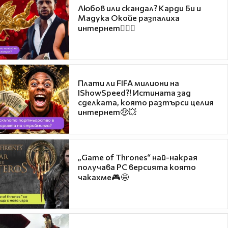
Любов или скандал? Карди Би и
Мадука Окойе разпалиха
интернет❤️‍🔥🔥
Плати ли FIFA милиони на
IShowSpeed?! Истината зад
сделката, която разтърси целия
интернет🤑💥
„Game of Thrones“ най-накрая
получава PC версията която
чакахме🎮🤩