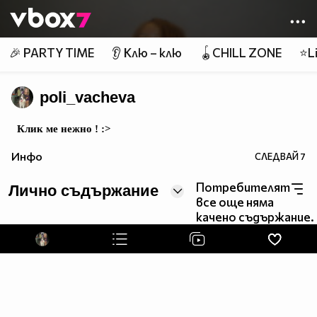
Member of
👾
🎉 PARTY TIME
👂 Клю – клю
🪀CHILL ZONE
⭐Li
poli_vacheva
Клик ме нежно ! :>
Инфо
СЛЕДВАЙ
7
Потребителят
Лично съдържание
все още няма
качено съдържание.