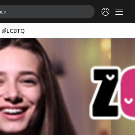
🌈LGBTQ