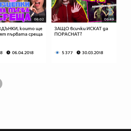
06:02
06:49
ЗДЪНКИ, които ще
ЗАЩО всички ИСКАТ да
ят първата среща
ПОРАСНАТ?
28
06.04.2018
5 377
30.03.2018