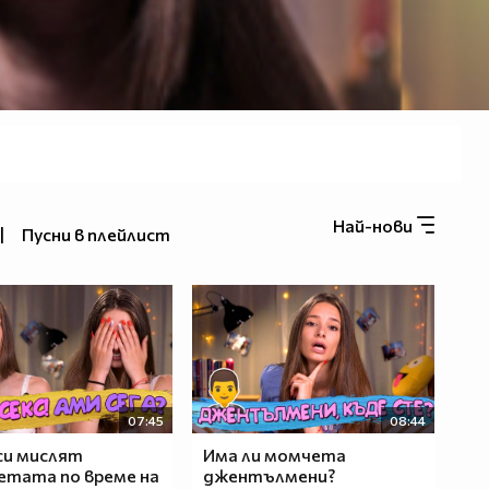
Най-нови
|
Пусни в плейлист
07:45
08:44
си мислят
Има ли момчета
тата по време на
джентълмени?