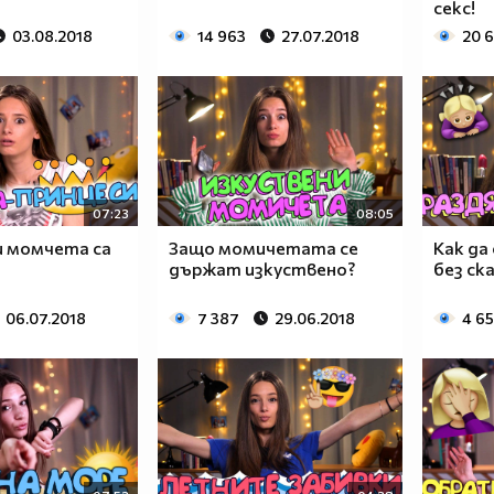
секс!
03.08.2018
14 963
27.07.2018
20 
07:23
08:05
и момчета са
Защо момичетата се
Как да
държат изкуствено?
без ск
06.07.2018
7 387
29.06.2018
4 6