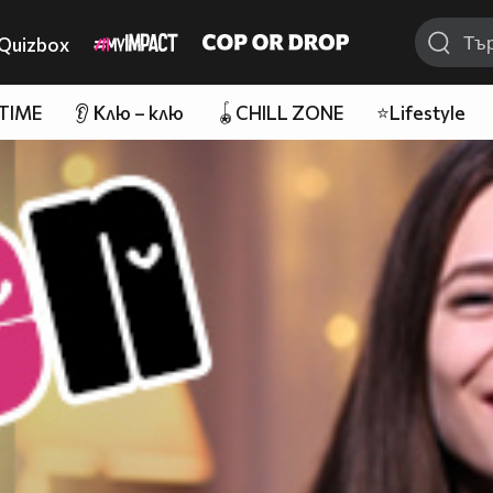
Quizbox
 TIME
👂 Клю – клю
🪀CHILL ZONE
⭐Lifestyle