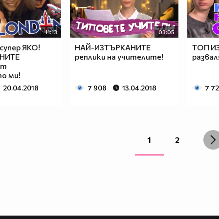
11:13
03:05
 супер ЯКО!
НАЙ-ИЗТЪРКАНИТЕ
ТОП И
ВНИТЕ
реплики на учителите!
развал
от
о ми!
20.04.2018
7 908
13.04.2018
7 7
1
2