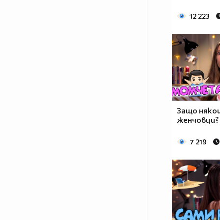
12 223
Защо няко
женчовци?
7 219