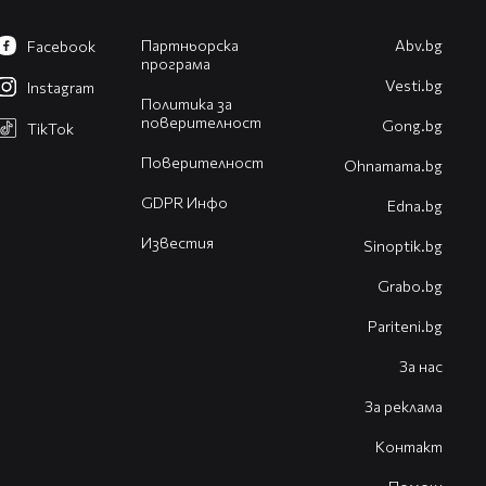
Партньорска
Abv.bg
Facebook
програма
Vesti.bg
Instagram
Политика за
поверителност
Gong.bg
TikTok
Поверителност
Оhnamama.bg
GDPR Инфо
Edna.bg
Известия
Sinoptik.bg
Grabo.bg
Pariteni.bg
За нас
За реклама
Контакт