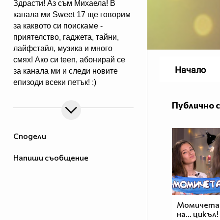
Здрасти! Аз съм Михаела! В
канала ми Sweet 17 ще говорим
за каквото си поискаме -
приятелство, гаджета, тайни,
лайфстайл, музика и много
смях! Ако си teen, абонирай се
Начало
за канала ми и следи новите
епизоди всеки петък! :)
Публично 
Сподели
Напиши съобщение
Момичетат
на... цикъл!