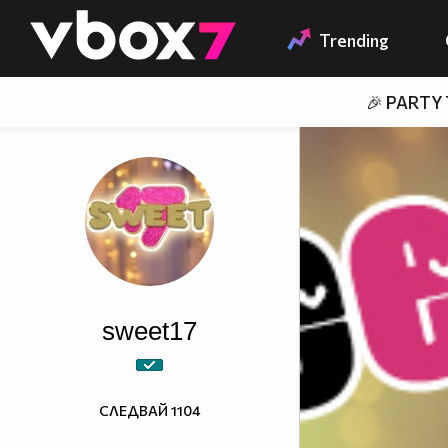
Member of
👾
Trending
🎉 PARTY
sweet17
СЛЕДВАЙ
1104