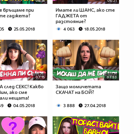
08:14
06:21
е връщаме при
Имате ли ШАНС, ако сте
те гаджета?
ГАДЖЕТА от
разстояние?
05
25.05.2018
4 063
18.05.2018
07:15
07:53
 след СЕКС! Какво
Защо момичетата
вим, ако сме
СКАЧАТ на БОЙ?
али нещата!
69
04.05.2018
3 888
27.04.2018