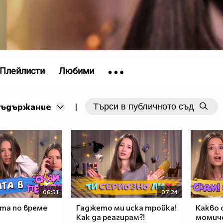
Плейлисти
Любими
съдържание
|
06:51
07:24
а по време
Гаджето ми иска тройка!
Какво 
Как да реагирам?!
момиче