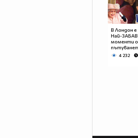
В Лондон е
Най-ЗАБА
моменти 
пътуванет
4 232