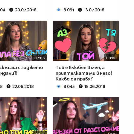
604
20.07.2018
8 091
13.07.2018
07:06
08:08
 скъсаш с гаджето
Tой е влюбен в мен, а
андали?!
приятелката ми в него!
Какво да правя?
58
22.06.2018
8 045
15.06.2018