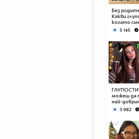
Без родите
Какви глуп
когато сме
5 145
ГЛУПОСТИТ
можеш да 
най-добрия
3 982