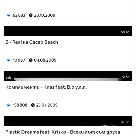
52 883
20.10.2009
00:30
B - Real на Cacao Beach
10 997
04.08.2009
03:54
sub
Комплименти - Knas feat. B.o.y.a.n.
158 808
23.07.2009
04:06
Plastic Dreams feat. Krisko - Всеки път съм друга