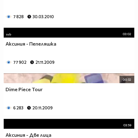
7 828
30.03.2010
03:02
sub
Аксиния - Пепеляшка
77 902
21.11.2009
00:32
Dime Piece Tour
6 283
20.11.2009
03:59
Аксиния - Две лица