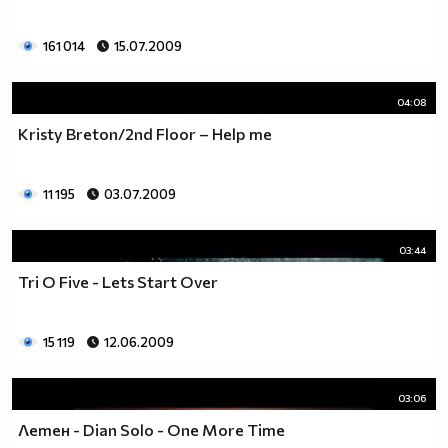
161 014
15.07.2009
04:08
Kristy Breton/2nd Floor – Help me
11 195
03.07.2009
03:44
Tri O Five - Lets Start Over
15 119
12.06.2009
03:06
Летен - Dian Solo - One More Time