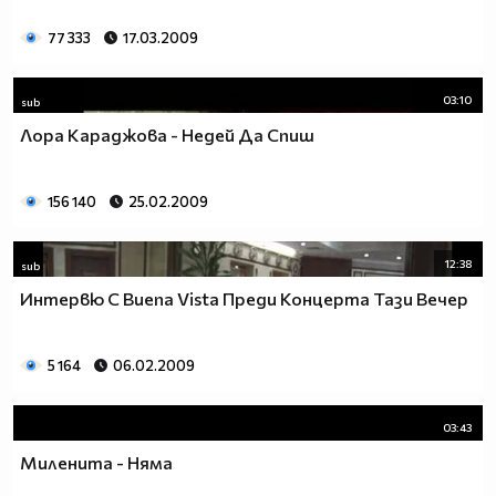
77 333
17.03.2009
03:10
sub
Лора Караджова - Недей Да Спиш
156 140
25.02.2009
12:38
sub
Интервю С Buena Vista Преди Концерта Тази Вечер
5 164
06.02.2009
03:43
Миленита - Няма