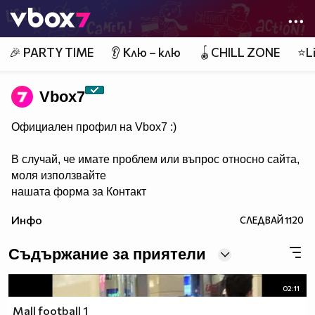
Member of
👾
🎉 PARTY TIME
👂 Клю – клю
🪀CHILL ZONE
⭐Li
Vbоx7
Официален профил на Vbox7 :)
В случай, че имате проблем или въпрос относно сайта,
моля използвайте
нашата форма за Контакт
Инфо
СЛЕДВАЙ
1120
Съдържание за приятели
02:11
Mall football 1