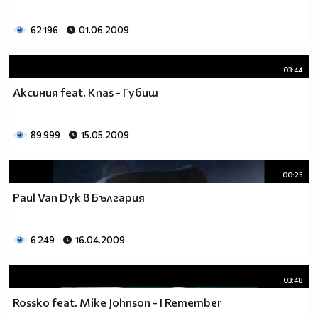
62 196
01.06.2009
03:44
Аксиния feat. Knas - Губиш
89 999
15.05.2009
00:25
Paul Van Dyk в България
6 249
16.04.2009
03:48
Rossko feat. Mike Johnson - I Remember