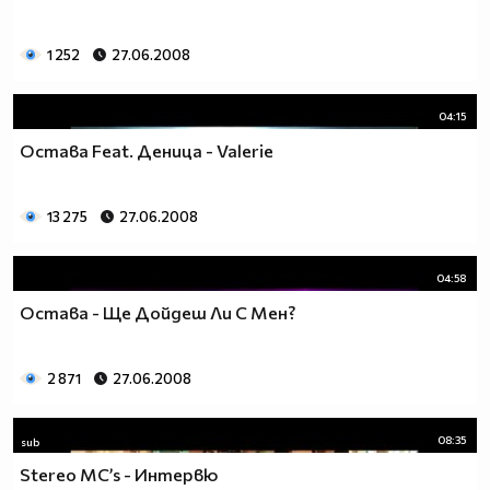
1 252
27.06.2008
04:15
Остава Feat. Деница - Valerie
13 275
27.06.2008
04:58
Остава - Ще Дойдеш Ли С Мен?
2 871
27.06.2008
08:35
sub
Stereo MC’s - Интервю