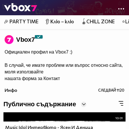
Member of
👾
🎉 PARTY TIME
👂 Клю – клю
🪀CHILL ZONE
⭐Li
Vbоx7
Официален профил на Vbox7 :)
В случай, че имате проблем или въпрос относно сайта,
моля използвайте
нашата форма за Контакт
Инфо
СЛЕДВАЙ
1120
Публично съдържание
10:01
Мusic Idol Интервюто - Ясен И Деница