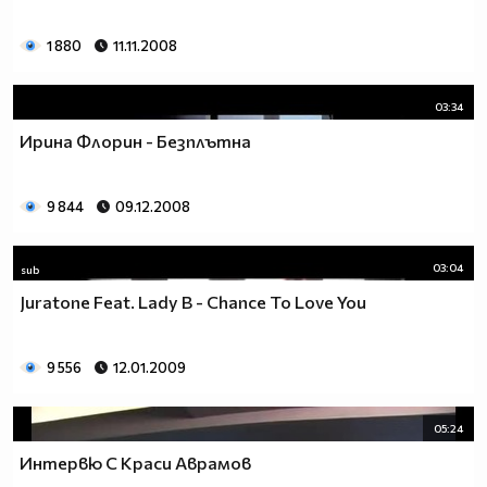
1 880
11.11.2008
03:34
Ирина Флорин - Безплътна
9 844
09.12.2008
03:04
sub
Juratone Feat. Lady B - Chance To Love You
9 556
12.01.2009
05:24
Интервю С Краси Аврамов