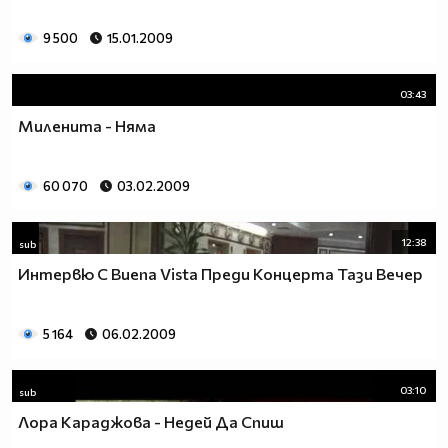
9 500
15.01.2009
03:43
Миленита - Няма
60 070
03.02.2009
12:38
sub
Интервю С Buena Vista Преди Концерта Тази Вечер
5 164
06.02.2009
03:10
sub
Лора Караджова - Недей Да Спиш