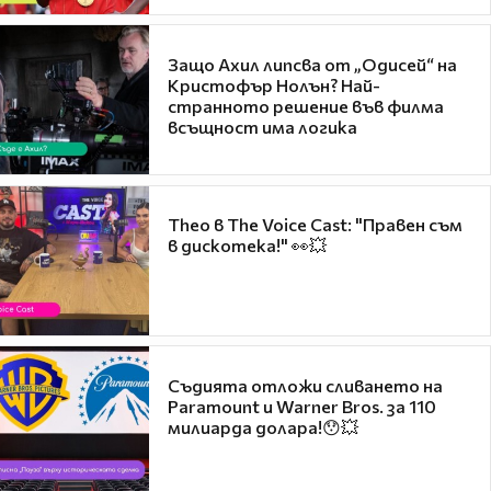
Защо Ахил липсва от „Одисей“ на
Кристофър Нолън? Най-
странното решение във филма
всъщност има логика
Theo в The Voice Cast: "Правен съм
в дискотека!" 👀💥
Съдията отложи сливането на
Paramount и Warner Bros. за 110
милиарда долара!😯💥