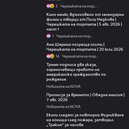
3
Черешката на тортата
15:39
Кино меню, вдъхновено от легендарни
филми и творци от Поли Недкова |
Черешката на тортата | 5 авг. 2026 |
част 1
1
Черешката на тортата
19:47
Ана Шермин посреща гости |
Черешката на тортата | 20 юли 2026
14
Черешката на тортата
01:24
Тръмп подписа два указа,
ограничаващи правото на
американско гражданство по
рождение
Новините на NOVA
02:23
Прогноза за времето | Обедна емисия |
7 авг. 2026
Новините на NOVA
03:09
Екипи следят за повторно възникване
на огнища след пожара, затворил
„Тракия“ за часове