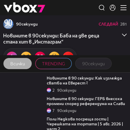
Member of
👾
90секунди
СЛЕДВАЙ
281
Новините в 90секунди: Баба на две деца
стана хит в „Инстаграм“
Всички
TRENDING
90секунди
01:54
Новините в 90 секунди: Как изглежда
сватба на Еверест ?
2
90секунди
01:51
Новините в 90 секунди: ГЕРБ внесоха
промени според референдума на Слави
7
90секунди
13:03
Поли Недкова посреща гости |
Черешката на тортата | 5 авг. 2026 |
част 2