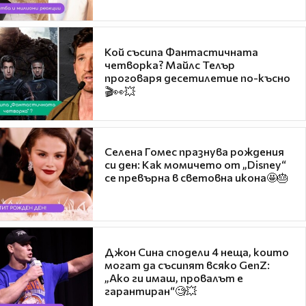
Кой съсипа Фантастичната
четворка? Майлс Телър
проговаря десетилетие по-късно
🎬👀💥
Селена Гомес празнува рождения
си ден: Как момичето от „Disney“
се превърна в световна икона🤩🎂
Джон Сина сподели 4 неща, които
могат да съсипят всяко GenZ:
„Ако ги имаш, провалът е
гарантиран“🧐💥