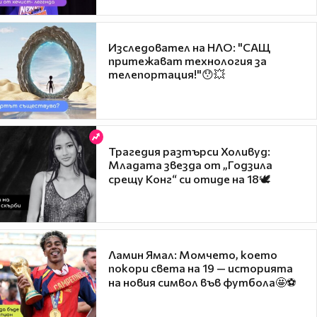
Изследовател на НЛО: "САЩ
притежават технология за
телепортация!"😯💥
Трагедия разтърси Холивуд:
Младата звезда от „Годзила
срещу Конг“ си отиде на 18🕊️
Ламин Ямал: Момчето, което
покори света на 19 — историята
на новия символ във футбола🤩⚽