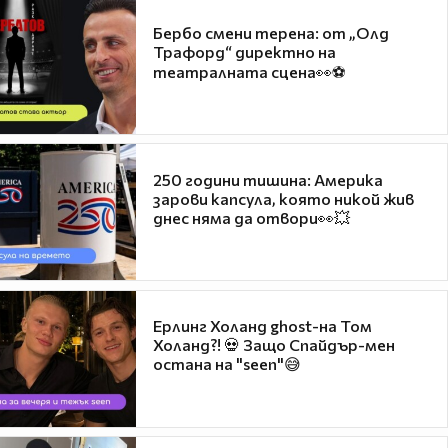
Бербо смени терена: от „Олд
Трафорд“ директно на
театралната сцена👀⚽
250 години тишина: Америка
зарови капсула, която никой жив
днес няма да отвори👀💥
Ерлинг Холанд ghost-на Том
Холанд?! 💀 Защо Спайдър-мен
остана на "seen"😅