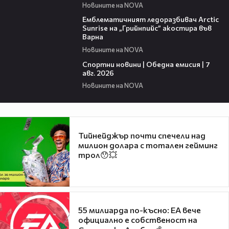
Новините на NOVA
00:48
Емблематичният ледоразбивач Arctic
Sunrise на „Грийнпийс” акостира във
Варна
Новините на NOVA
04:05
Спортни новини | Обедна емисия | 7
aвг. 2026
Новините на NOVA
Тийнейджър почти спечели над
милион долара с тотален гейминг
трол😯💥
55 милиарда по-късно: EA вече
официално е собственост на