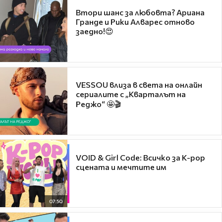
Втори шанс за любовта? Ариана
Гранде и Рики Алварес отново
заедно!😍
VESSOU влиза в света на онлайн
сериалите с „Кварталът на
Реджо“ 🤩🎬
VOID & Girl Code: Всичко за K-pop
сцената и мечтите им
07:50