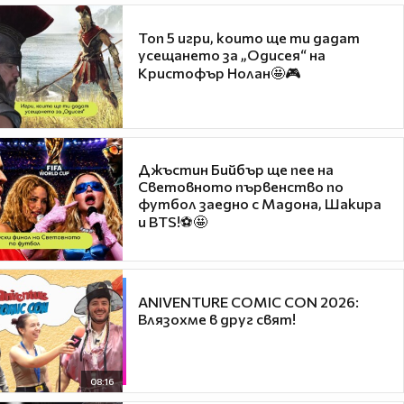
Топ 5 игри, които ще ти дадат
усещането за „Одисея“ на
Кристофър Нолан🤩🎮
Джъстин Бийбър ще пее на
Световното първенство по
футбол заедно с Мадона, Шакира
и BTS!⚽🤩
ANIVENTURE COMIC CON 2026:
Влязохме в друг свят!
08:16