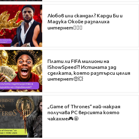
Любов или скандал? Карди Би и
Мадука Окойе разпалиха
интернет❤️‍🔥🔥
Плати ли FIFA милиони на
IShowSpeed?! Истината зад
сделката, която разтърси целия
интернет🤑💥
„Game of Thrones“ най-накрая
получава PC версията която
чакахме🎮🤩