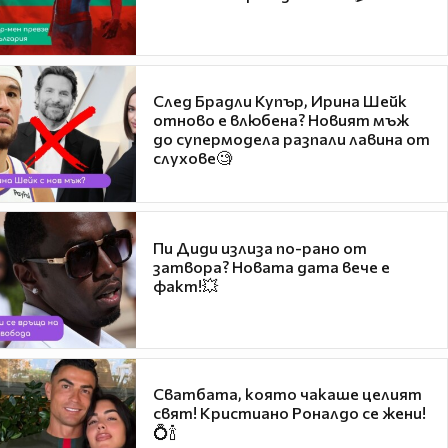
След Брадли Купър, Ирина Шейк
отново е влюбена? Новият мъж
до супермодела разпали лавина от
слухове🧐
Пи Диди излиза по-рано от
затвора? Новата дата вече е
факт!💥
Сватбата, която чакаше целият
свят! Кристиано Роналдо се жени!
💍🍾