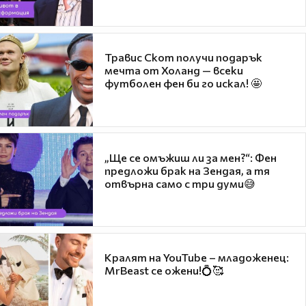
Травис Скот получи подарък
мечта от Холанд — всеки
футболен фен би го искал! 🤩
„Ще се омъжиш ли за мен?“: Фен
предложи брак на Зендая, а тя
отвърна само с три думи😅
Кралят на YouTube – младоженец:
MrBeast се ожени!💍🥰