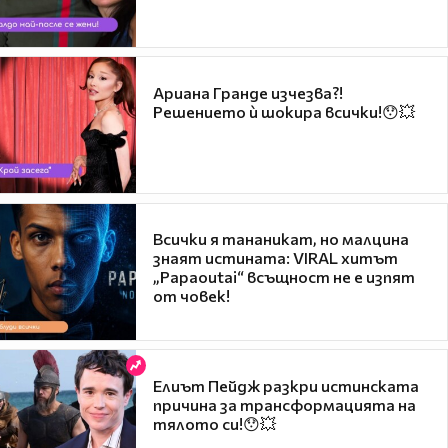
Ариана Гранде изчезва?!
Решението ѝ шокира всички!😯💥
Всички я тананикат, но малцина
знаят истината: VIRAL хитът
„Papaoutai“ всъщност не е изпят
от човек!
Елиът Пейдж разкри истинската
причина за трансформацията на
тялото си!😯💥