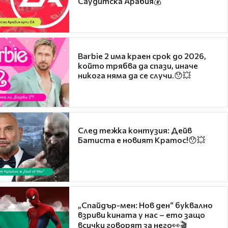
Саудитска Арабия💰
Barbie 2 има краен срок до 2026,
който трябва да спази, иначе
никога няма да се случи.😯💥
След тежка контузия: Дейв
Батиста е новият Кратос!😯💥
„Спайдър-мен: Нов ден“ буквално
взриви кината у нас – ето защо
всички говорят за него👀🎬