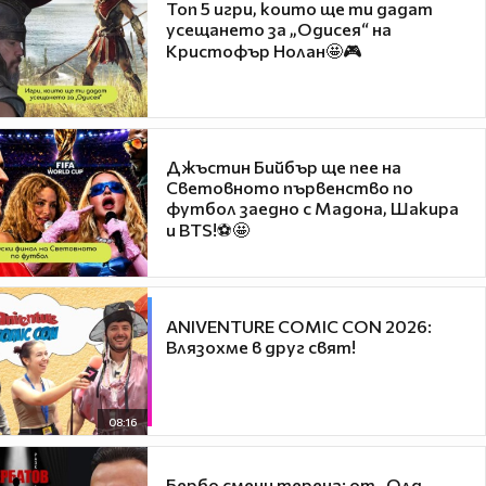
Топ 5 игри, които ще ти дадат
усещането за „Одисея“ на
Кристофър Нолан🤩🎮
Джъстин Бийбър ще пее на
Световното първенство по
футбол заедно с Мадона, Шакира
и BTS!⚽🤩
ANIVENTURE COMIC CON 2026:
Влязохме в друг свят!
08:16
Бербо смени терена: от „Олд