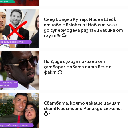
След Брадли Купър, Ирина Шейк
отново е влюбена? Новият мъж
до супермодела разпали лавина от
слухове🧐
Пи Диди излиза по-рано от
затвора? Новата дата вече е
факт!💥
Сватбата, която чакаше целият
свят! Кристиано Роналдо се жени!
💍🍾