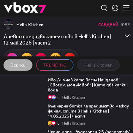
Member of
👾
Hell s Kitchen
СЛЕДВАЙ
1093
Това съдържание не е достъпно.
Дневно предизвикателство в Hell's Kitchen |
12 май 2026 | част 2
Всички
TRENDING
Hell s Kitchen
07:36
Иво Димчев като Васил Найденов -
„Сбогом, моя любов“ | Като две капки
вода
8
Hell s Kitchen
15:12
Кулинарна битка за предимство между
финалистите в Hell's Kitchen |
14.05.2026 | част 1
6
Hell s Kitchen
06:06
Черно море - Лудогорец 2:3 /репортаж/