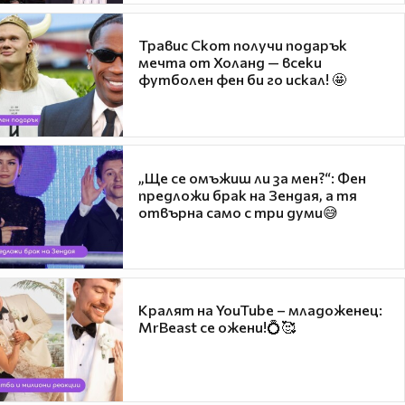
Травис Скот получи подарък
мечта от Холанд — всеки
футболен фен би го искал! 🤩
„Ще се омъжиш ли за мен?“: Фен
предложи брак на Зендая, а тя
отвърна само с три думи😅
Кралят на YouTube – младоженец:
MrBeast се ожени!💍🥰