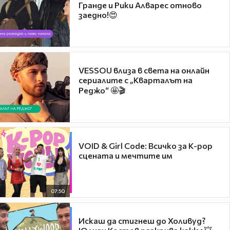
Гранде и Рики Алварес отново
заедно!😍
VESSOU влиза в света на онлайн
сериалите с „Кварталът на
Реджо“ 🤩🎬
VOID & Girl Code: Всичко за K-pop
сцената и мечтите им
07:50
Искаш да стигнеш до Холивуд?