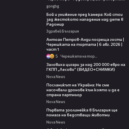
gongbg
06:12
Бой и унижение пред камера: Кой стои
зад жестокото нападение над дете в
Радомир
Здравей България
19:09
Антоан Петров-Анди посреща гости |
Черешката на тортата | 6 авг. 2026 |
част 1
5
Черешката на тортата
01:09
Заловиха цигари за над 200 000 евро на
ГКПП „Лесово” (ВИДЕО+СНИМКИ)
Nova News
01:23
Посланикът на Украйна: Не сме
насочвали дронове към която и да е
страна партньор
Nova News
01:15
Първата зоолинейка в България ще
помага на бедстващи животни
Nova News
03:48