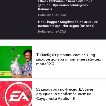
Облак вулканична пепел от Етна
затвори временно летището в
Катания
Новините на NOVA
00:13
Нови кадри с Моджтаба Хаменей се
появиха в ирански медии (ВИДЕО)
Новините на NOVA
Тийнейджър почти спечели над
милион долара с тотален гейминг
трол😯💥
55 милиарда по-късно: EA вече
официално е собственост на
Саудитска Арабия💰