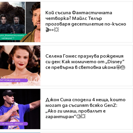
Кой съсипа Фантастичната
четворка? Майлс Телър
проговаря десетилетие по-късно
🎬👀💥
Селена Гомес празнува рождения
си ден: Как момичето от „Disney“
се превърна в световна икона🤩🎂
Джон Сина сподели 4 неща, които
могат да съсипят всяко GenZ:
„Ако ги имаш, провалът е
гарантиран“🧐💥