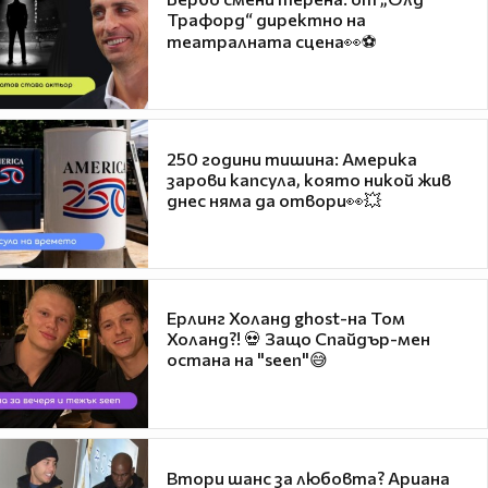
Трафорд“ директно на
театралната сцена👀⚽
250 години тишина: Америка
зарови капсула, която никой жив
днес няма да отвори👀💥
Ерлинг Холанд ghost-на Том
Холанд?! 💀 Защо Спайдър-мен
остана на "seen"😅
Втори шанс за любовта? Ариана