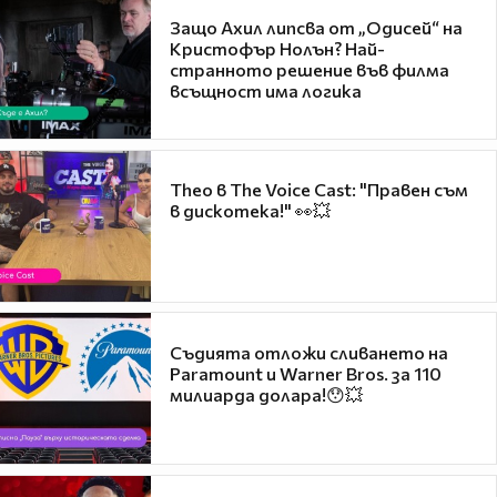
Защо Ахил липсва от „Одисей“ на
Кристофър Нолън? Най-
странното решение във филма
всъщност има логика
Theo в The Voice Cast: "Правен съм
в дискотека!" 👀💥
Съдията отложи сливането на
Paramount и Warner Bros. за 110
милиарда долара!😯💥