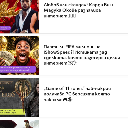
Любов или скандал? Карди Би и
Мадука Окойе разпалиха
интернет❤️‍🔥🔥
Плати ли FIFA милиони на
IShowSpeed?! Истината зад
сделката, която разтърси целия
интернет🤑💥
„Game of Thrones“ най-накрая
получава PC версията която
чакахме🎮🤩