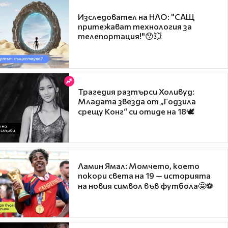
Изследовател на НЛО: "САЩ
притежават технология за
телепортация!"😯💥
Трагедия разтърси Холивуд:
Младата звезда от „Годзила
срещу Конг“ си отиде на 18🕊️
Ламин Ямал: Момчето, което
покори света на 19 — историята
на новия символ във футбола🤩⚽