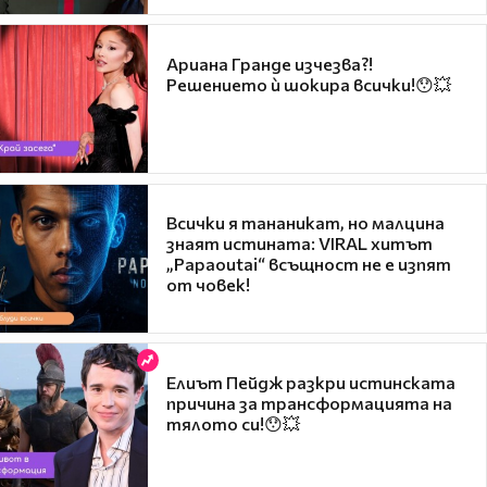
Ариана Гранде изчезва?!
Решението ѝ шокира всички!😯💥
Всички я тананикат, но малцина
знаят истината: VIRAL хитът
„Papaoutai“ всъщност не е изпят
от човек!
Елиът Пейдж разкри истинската
причина за трансформацията на
тялото си!😯💥