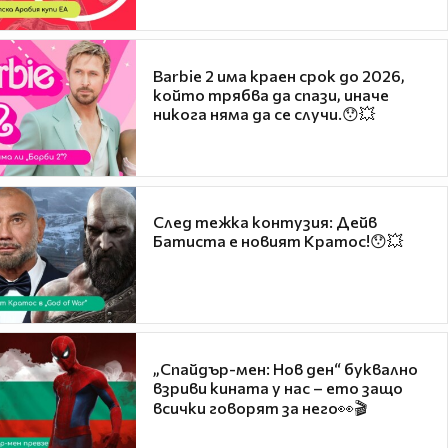
Barbie 2 има краен срок до 2026,
който трябва да спази, иначе
никога няма да се случи.😯💥
След тежка контузия: Дейв
Батиста е новият Кратос!😯💥
„Спайдър-мен: Нов ден“ буквално
взриви кината у нас – ето защо
всички говорят за него👀🎬