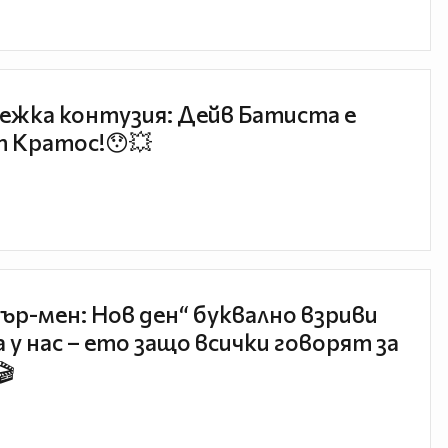
ежка контузия: Дейв Батиста е
 Кратос!😯💥
ър-мен: Нов ден“ буквално взриви
 у нас – ето защо всички говорят за
🎬