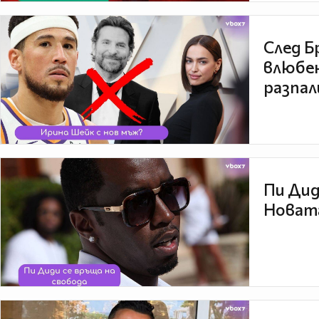
След Б
влюбен
разпал
Пи Дид
Новата