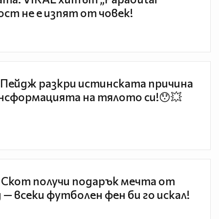
ст не е изпят от човек!
Пейдж разкри истинската причина
нсформацията на тялото си!😯💥
 Скот получи подарък мечта от
 — всеки футболен фен би го искал!