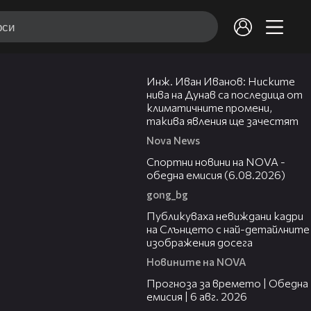
12:29
Инж. Иван Иванов: Ниските
нива на Дунав са последица от
климатичните промени,
такива явления ще зачестят
Nova News
04:46
Спортни новини на NOVA -
обедна емисия (6.08.2026)
gong_bg
00:43
Публикуваха невиждани кадри
на Слънцето с най-детайлните
изображения досега
Новините на NOVA
02:19
Прогноза за времето | Обедна
емисия | 6 авг. 2026