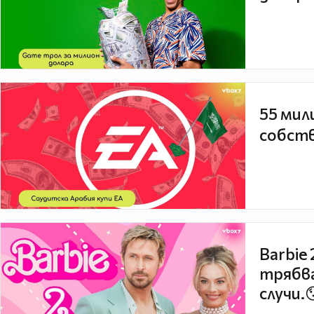
55 мил
собств
Barbie
трябва
случи.