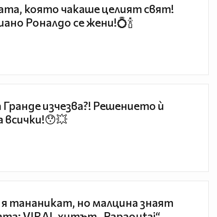
та, която чакаше целият свят!
ано Роналдо се жени!💍🍾
 Гранде изчезва?! Решението ѝ
 всички!😯💥
 я тананикат, но малцина знаят
та: VIRAL хитът „Papaoutai“