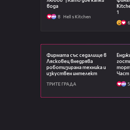
вода
Kitch
1
8
Hell s Kitchen
00:06
Фирмата със седалище в
Ендж
Лясковец внедрява
гости
роботизирана техника и
торта
изкуствен интелект
Част
ТРИТЕ ГРАДА
5