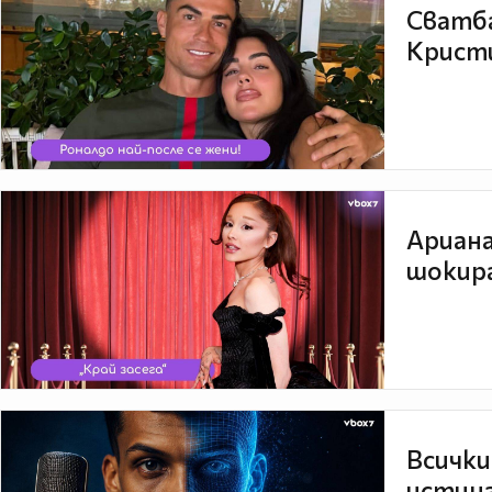
Сватба
Кристи
Ариана
шокира
Всички
истина