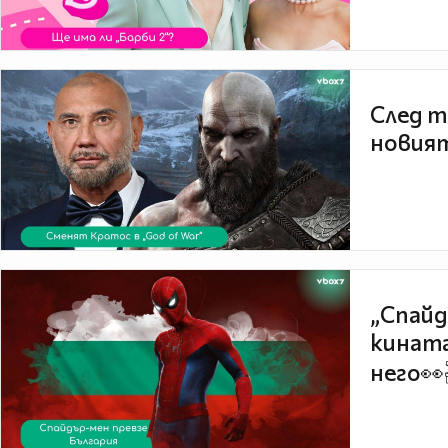
След т
новият
„Спайд
кината
него👀