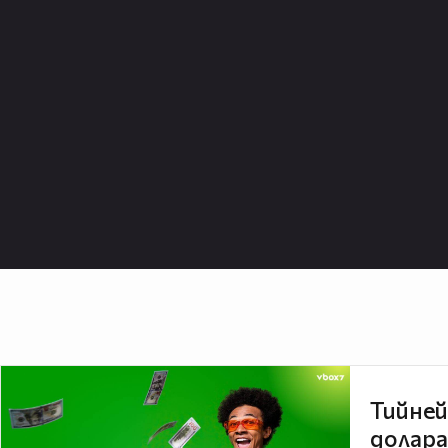
Тийней
долара