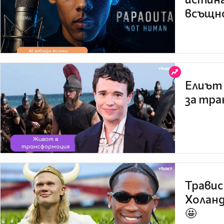
всъщно
Елиът 
за тра
Травис
Холанд
🤩