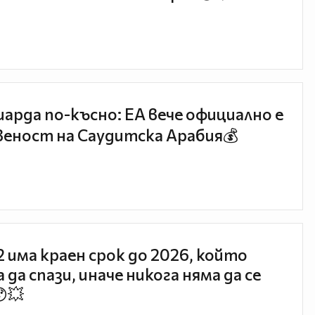
иарда по-късно: EA вече официално е
еност на Саудитска Арабия💰
 2 има краен срок до 2026, който
 да спази, иначе никога няма да се
😯💥