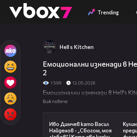
Member of
👾
Trending
Hell s Kitchen
Това съдържание
Емоционални изненади в Hell'
2
1 599
12.05.2026
Емоционални изненади в Hell's Kitc
Виж повече
07:36
Иво Димчев като Васил
Кулин
Найденов - „Сбогом, моя
пред
любов“ | Като две капки
финал