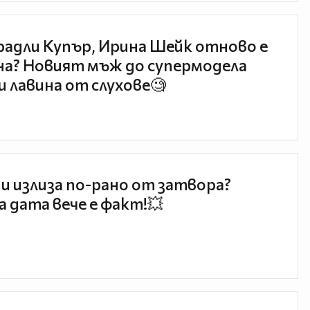
радли Купър, Ирина Шейк отново е
а? Новият мъж до супермодела
и лавина от слухове🧐
и излиза по-рано от затвора?
 дата вече е факт!💥