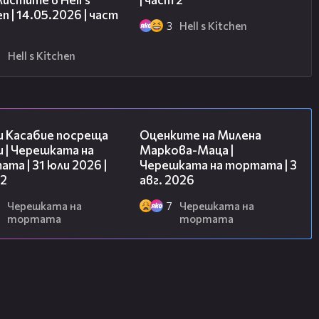
en | 14.05.2026 | част
3
Hell s Kitchen
6
Hell s Kitchen
16:45
14:06
и Касабие посреща
Оценките на Милена
 | Черешката на
Маркова-Маца |
та | 31 юли 2026 |
Черешката на тортата | 3
 2
авг. 2026
Черешката на
7
Черешката на
тортата
тортата