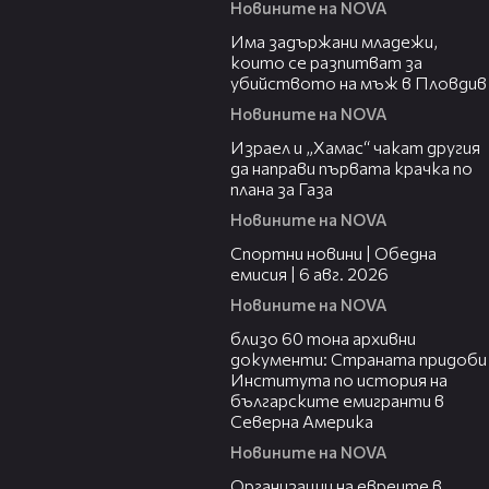
Новините на NOVA
01:12
Има задържани младежи,
които се разпитват за
убийството на мъж в Пловдив
Новините на NOVA
01:31
Израел и „Хамас“ чакат другия
да направи първата крачка по
плана за Газа
Новините на NOVA
04:47
Спортни новини | Обедна
емисия | 6 aвг. 2026
Новините на NOVA
02:59
близо 60 тона архивни
документи: Страната придоби
Института по история на
българските емигранти в
Северна Америка
Новините на NOVA
02:27
Организации на евреите в