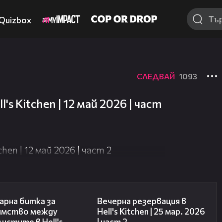
Quizbox
СЛЕДВАЙ
1093
 не е достъпно.
s Kitchen | 12 май 2026 | част
hen | 12 май 2026 | част 2
15:12
10:06
арна битка за
Вечерна резервация в
имство между
Hell's Kitchen | 25 мар. 2026
истите в Hell's
| част 2