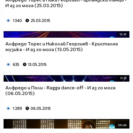
И аз го мога (25.03.2015)
1 340
25.03.2015
12:41
Алфредо Торес и Николай Георгиев - Кристална
музика - И аз го мога (13.05.2015)
635
13.05.2015
11:35
Алфредо и Поли - Ragga dance-off - И аз го мога
(06.05.2015)
1 289
06.05.2015
00:46