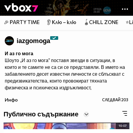
Member of
👾
🎉 PARTY TIME
👂 Клю – клю
🪀CHILL ZONE
⭐Li
iazgomoga
И аз го мога
Шоуто „И аз го мога” поставя звезди в ситуации, в
които и те самите не са си се представяли. В името на
забавлението десет известни личности се сблъскват с
предизвикателства, които провокират тяхната
физическа и психическа издръжливост,
сръчността, артистичните им таланти и
Инфо
СЛЕДВАЙ
203
съобразителност. Един водещ превежда участници,
зрители и жури през джунглата от изпитания в
Публично съдържание
продължение на три часа всяка седмица.
Гледайте предаването и в:
10:07