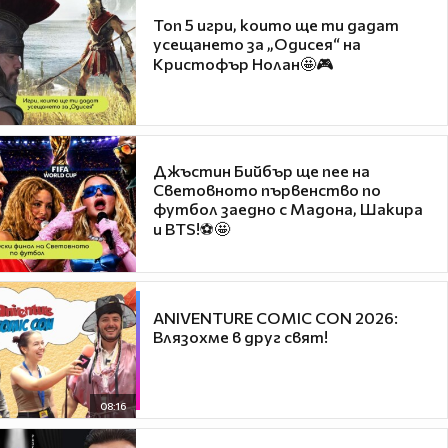
Топ 5 игри, които ще ти дадат
усещането за „Одисея“ на
Кристофър Нолан🤩🎮
Джъстин Бийбър ще пее на
Световното първенство по
футбол заедно с Мадона, Шакира
и BTS!⚽🤩
ANIVENTURE COMIC CON 2026:
Влязохме в друг свят!
08:16