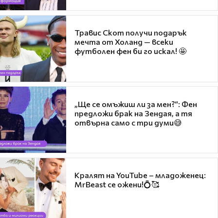
Травис Скот получи подарък
мечта от Холанд — всеки
футболен фен би го искал! 🤩
„Ще се омъжиш ли за мен?“: Фен
предложи брак на Зендая, а тя
отвърна само с три думи😅
Кралят на YouTube – младоженец:
MrBeast се ожени!💍🥰