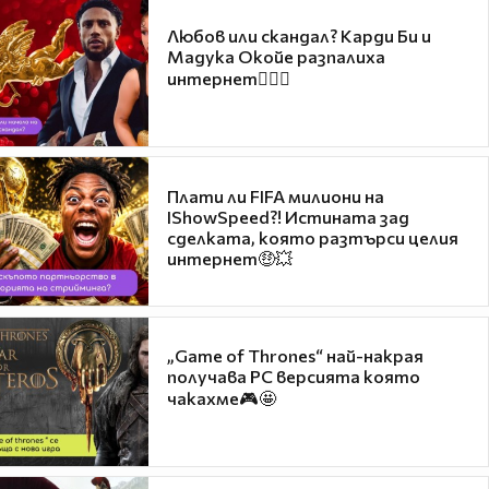
Любов или скандал? Карди Би и
Мадука Окойе разпалиха
интернет❤️‍🔥🔥
Плати ли FIFA милиони на
IShowSpeed?! Истината зад
сделката, която разтърси целия
интернет🤑💥
„Game of Thrones“ най-накрая
получава PC версията която
чакахме🎮🤩