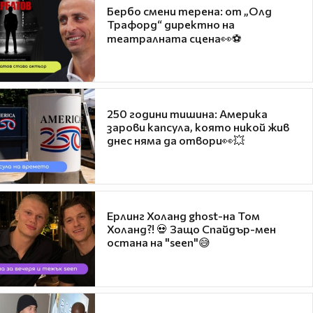
Бербо смени терена: от „Олд
Трафорд“ директно на
театралната сцена👀⚽
250 години тишина: Америка
зарови капсула, която никой жив
днес няма да отвори👀💥
Ерлинг Холанд ghost-на Том
Холанд?! 💀 Защо Спайдър-мен
остана на "seen"😅