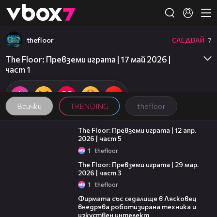
Member of
👾
thefloor
СЛЕДВАЙ
7
Това съдържание не е достъпно.
The Floor: Превземи играта | 17 май 2026 |
част 1
Всички
TRENDING
thefloor
20:24
The Floor: Превземи играта | 12 апр.
2026 | част 5
1
thefloor
09:35
The Floor: Превземи играта | 29 мар.
2026 | част 3
1
thefloor
00:06
Фирмата със седалище в Лясковец
внедрява роботизирана техника и
изкуствен интелект