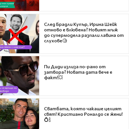
След Брадли Купър, Ирина Шейк
отново е влюбена? Новият мъж
до супермодела разпали лавина от
слухове🧐
Пи Диди излиза по-рано от
затвора? Новата дата вече е
факт!💥
Сватбата, която чакаше целият
свят! Кристиано Роналдо се жени!
💍🍾