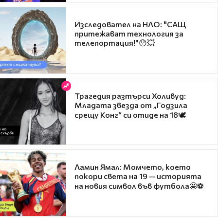
Изследовател на НЛО: "САЩ
притежават технология за
телепортация!"😯💥
Трагедия разтърси Холивуд:
Младата звезда от „Годзила
срещу Конг“ си отиде на 18🕊️
Ламин Ямал: Момчето, което
покори света на 19 — историята
на новия символ във футбола🤩⚽