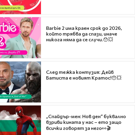
Barbie 2 има краен срок до 2026,
който трябва да спази, иначе
никога няма да се случи.😯💥
След тежка контузия: Дейв
Батиста е новият Кратос!😯💥
„Спайдър-мен: Нов ден“ буквално
взриви кината у нас – ето защо
всички говорят за него👀🎬