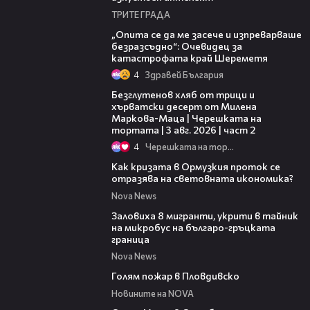
ТРИТЕ ГРАДА
06:38
„Опита се да ме засече и изпреварваше
безразсъдно“: Очевидец за
катастрофата край Шереметя
4
Здравей България
15:35
Безглутенов хляб от трици и
хърватски десерт от Милена
Маркова-Маца | Черешката на
тортата | 3 авг. 2026 | част 2
4
Черешката на тортата
14:07
Как кризата в Ормузкия проток се
отразява на световната икономика?
Nova News
00:31
Заловиха 8 мигранти, укрити в тайник
на микробус на българо-гръцката
граница
Nova News
00:32
Голям пожар в Пловдивско
Новините на NOVA
15:58