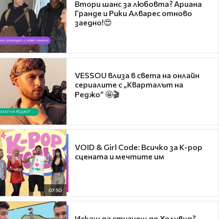
Втори шанс за любовта? Ариана
Гранде и Рики Алварес отново
заедно!😍
VESSOU влиза в света на онлайн
сериалите с „Кварталът на
Реджо“ 🤩🎬
VOID & Girl Code: Всичко за K-pop
сцената и мечтите им
07:50
Искаш да стигнеш до Холивуд?