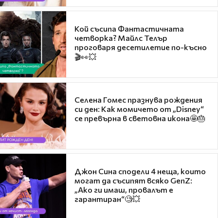
Кой съсипа Фантастичната
четворка? Майлс Телър
проговаря десетилетие по-късно
🎬👀💥
Селена Гомес празнува рождения
си ден: Как момичето от „Disney“
се превърна в световна икона🤩🎂
Джон Сина сподели 4 неща, които
могат да съсипят всяко GenZ:
„Ако ги имаш, провалът е
гарантиран“🧐💥