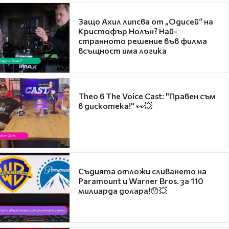
Защо Ахил липсва от „Одисей“ на
Кристофър Нолън? Най-
странното решение във филма
всъщност има логика
Theo в The Voice Cast: "Правен съм
в дискотека!" 👀💥
Съдията отложи сливането на
Paramount и Warner Bros. за 110
милиарда долара!😯💥