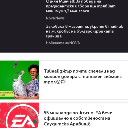
Огнян Минчев: За победа на
президентски избори ще трябват
минимум 1,2 млн. гласа
Nova News
00:54
Заловиха 8 мигранти, укрити в тайник
на микробус на българо-гръцката
граница
Новините на NOVA
Тийнейджър почти спечели над
милион долара с тотален гейминг
трол😯💥
55 милиарда по-късно: EA вече
официално е собственост на
Саудитска Арабия💰