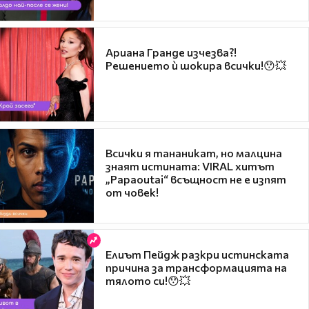
Ариана Гранде изчезва?!
Решението ѝ шокира всички!😯💥
Всички я тананикат, но малцина
знаят истината: VIRAL хитът
„Papaoutai“ всъщност не е изпят
от човек!
Елиът Пейдж разкри истинската
причина за трансформацията на
тялото си!😯💥